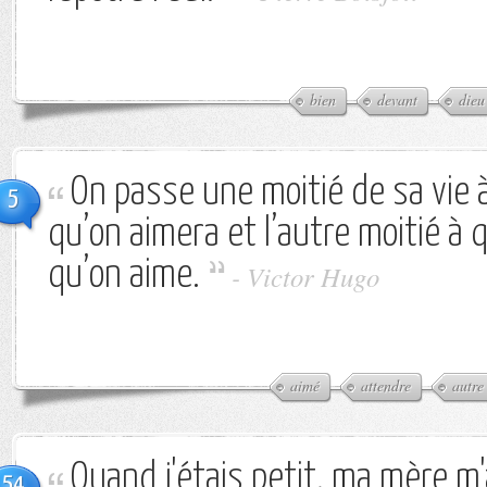
bien
devant
dieu
On passe une moitié de sa vie 
5
qu’on aimera et l’autre moitié à 
qu’on aime.
-
Victor Hugo
aimé
attendre
autre
Quand j'étais petit, ma mère m'
54