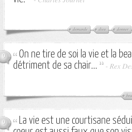
demande
dieu
donner
On ne tire de soi la vie et la be
0
détriment de sa chair...
-
Rex De
bea
La vie est une courtisane sédu
0