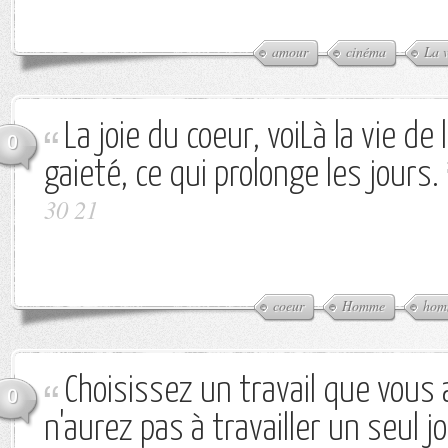
amour
cinéma
La v
La joie du coeur, voiLà la vie de
0
gaieté, ce qui prolonge les jours.
30 21
coeur
Homme
hom
Choisissez un travail que vous
0
n'aurez pas à travailler un seul jo