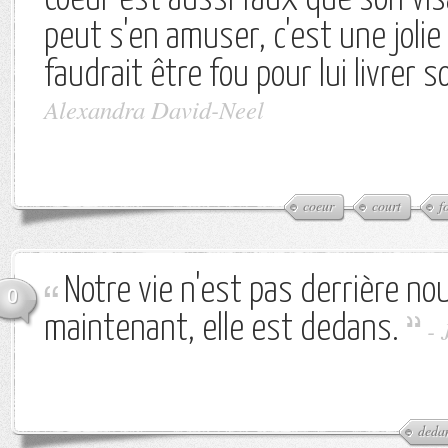
coeur est aussi faux que son vis
peut s'en amuser, c'est une jolie
faudrait être fou pour lui livrer s
Alexandra David-Neel
coeur
court
f
Notre vie n'est pas derrière nou
0
maintenant, elle est dedans.
-
deda