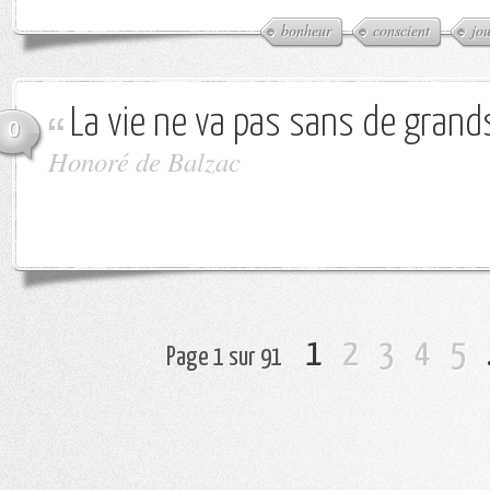
bonheur
conscient
jou
La vie ne va pas sans de grands
0
Honoré de Balzac
1
2
3
4
5
Page 1 sur 91