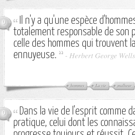
Il n'y a qu'une espèce d'hommes
0
totalement responsable de son p
celle des hommes qui trouvent l
ennuyeuse.
-
Herbert George Well
hommes
La vie
malheur
Dans la vie de l'esprit comme da
0
pratique, celui dont les connais
progresse toujours et réussit. Cel