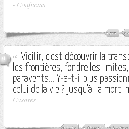
-
Confucius
jour
s
"Vieillir, c'est découvrir la tran
0
les frontières, fondre les limites,
paravents... Y-a-t-il plus passi
celui de la vie ? jusqu'à la mort i
Casarès
battre
découvrir
frontières