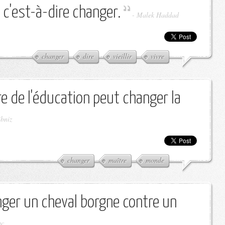
r, c'est-à-dire changer.
-
Malek Haddad
changer
dire
vieillir
vivre
re de l'éducation peut changer la
ibniz
changer
maître
monde
anger un cheval borgne contre un
uc