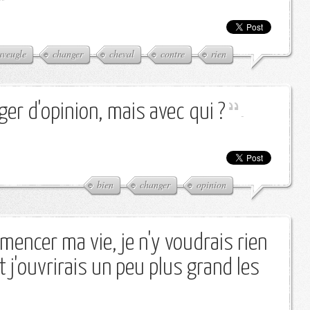
aveugle
changer
cheval
contre
rien
ger d'opinion, mais avec qui ?
-
bien
changer
opinion
mencer ma vie, je n'y voudrais rien
 j'ouvrirais un peu plus grand les