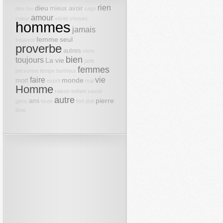
rien
dieu
mieux
avoir
dire
fou
sage
amour
coeur
vérité
choses
hommes
jamais
femme
seul
souvent
proverbe
autres
vivre
bien
toujours
La vie
petit
femmes
personne
temps
bonheur
faire
vie
monde
mort
esprit
mal
Homme
raison
enfant
savoir
autre
pierre
ami
gens
toute
fort
doit
âme