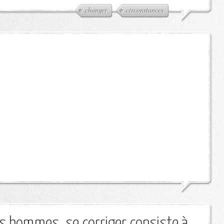
changer
circonstances
es hommes, se corriger consiste à