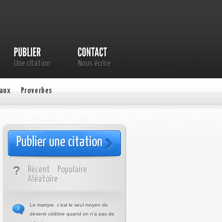
Une citation
Nous écrire
aux
Proverbes
Publier une citation
Récent
Populaire
Aléatoire
Le martyre, c’est le seul moyen de
1
devenir célèbre quand on n’a pas de