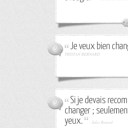
Je veux bien chan
0
TRISTAN BERNARD
Si je devais recom
0
changer ; seulement
yeux.
-
Jules Renard