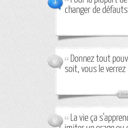
1
changer de défauts
Donnez tout pouvo
0
soit, vous le verrez
bien
La vie ça s'appren
0