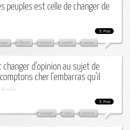
es peuples est celle de changer de
anger
liberté
maître
peuple
unique
t changer d'opinion au sujet de
 comptons cher l'embarras qu'il
 Nietzsche
changer
cher
opinion