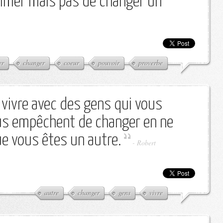
'aimer mais pas de changer un
er
changer
coeur
pouvoir
proverbe
e vivre avec des gens qui vous
ous empêchent de changer en ne
e vous êtes un autre.
-
Robert
autre
changer
gens
vivre