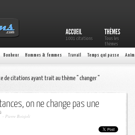
1001 citations
Tous les
thèmes
Bonheur
Hommes & femmes
Travail
Temps qui passe
Anim
te de citations ayant trait au thème " changer "
tances, on ne change pas une
-
Pierre Boisjoli