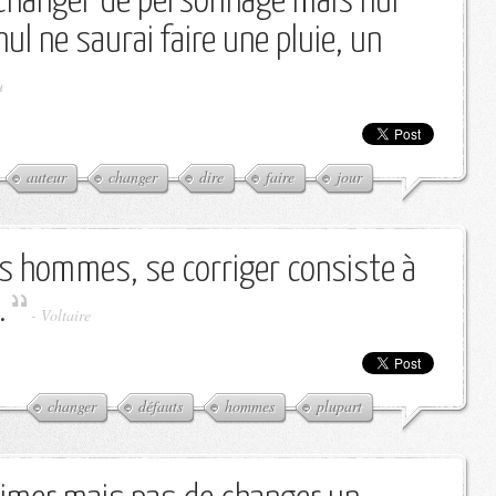
 changer de personnage mais nul
nul ne saurai faire une pluie, un
u
auteur
changer
dire
faire
jour
es hommes, se corriger consiste à
.
-
Voltaire
changer
défauts
hommes
plupart