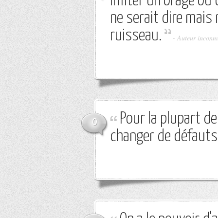
imiter un orage ou
ne serait dire mais 
ruisseau.
-
Auteur inconn
Pour la plupart d
0
changer de défauts