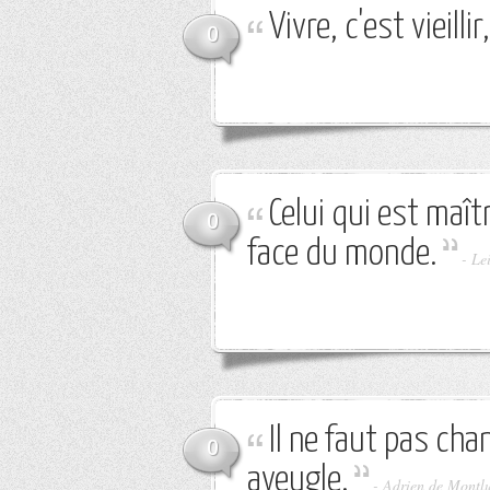
Vivre, c'est vieilli
0
Celui qui est maît
0
face du monde.
-
Le
Il ne faut pas ch
0
aveugle.
-
Adrien de Montl