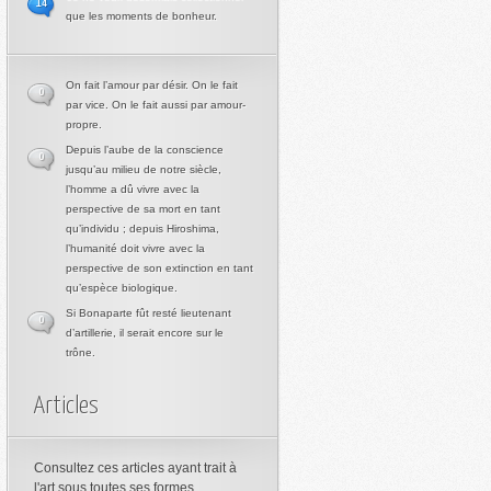
14
que les moments de bonheur.
On fait l’amour par désir. On le fait
0
par vice. On le fait aussi par amour-
propre.
Depuis l’aube de la conscience
0
jusqu’au milieu de notre siècle,
l’homme a dû vivre avec la
perspective de sa mort en tant
qu’individu ; depuis Hiroshima,
l’humanité doit vivre avec la
perspective de son extinction en tant
qu’espèce biologique.
Si Bonaparte fût resté lieutenant
0
d’artillerie, il serait encore sur le
trône.
Articles
Consultez ces articles ayant trait à
l'art sous toutes ses formes.