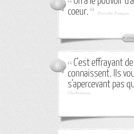
On a le pouvoir d
0
coeur.
-
Proverbe Français
aim
C'est effrayant d
0
connaissent. Ils v
s'apercevant pas qu
Charbonneau