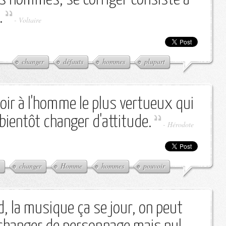
.
-
Voltaire
changer
défauts
hommes
plupart
ir à l'homme le plus vertueux qui
 bientôt changer d'attitude.
-
Hérodote
changer
Homme
hommes
pouvoir
d, la musique ça se jour, on peut