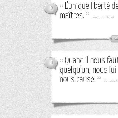
L'unique liberté d
0
maîtres.
-
Jacques Deval
ch
Quand il nous fau
0
quelqu'un, nous lui
nous cause.
-
Friedrich