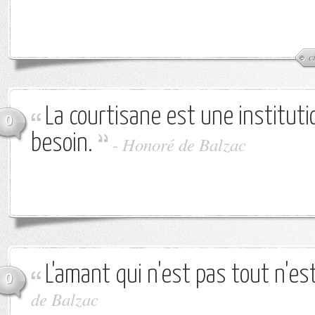
c
La courtisane est une institutio
0
besoin.
-
Honoré de Balzac
L'amant qui n'est pas tout n'est
0
de Balzac