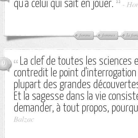
qu'à celui qui sait en jouer.
-
Hon
femme
femmes
la fe
La clef de toutes les sciences 
0
contredit le point d'interrogation
plupart des grandes découverte
Et la sagesse dans la vie consist
demander, à tout propos, pourqu
Balzac