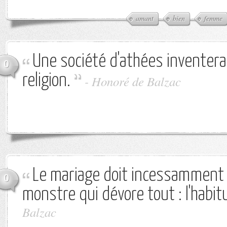
amant
bien
femme
Une société d'athées inventera
0
religion.
-
Honoré de Balzac
Le mariage doit incessamment
0
monstre qui dévore tout : l'habit
Balzac