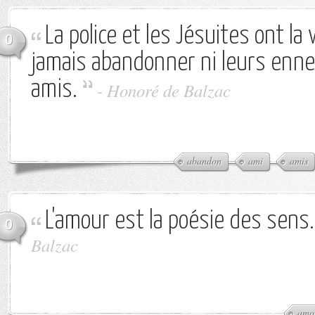
La police et les Jésuites ont la
0
jamais abandonner ni leurs enne
amis.
-
Honoré de Balzac
abandon
ami
amis
L'amour est la poésie des sens.
0
Balzac
amo