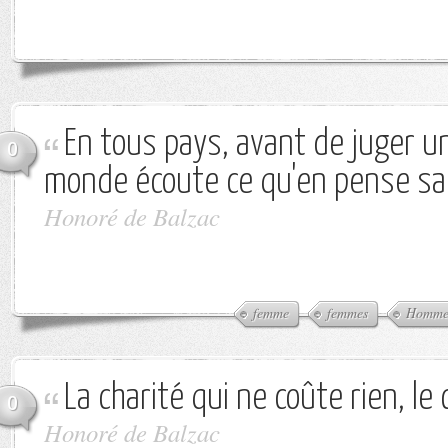
En tous pays, avant de juger u
0
monde écoute ce qu'en pense s
Honoré de Balzac
femme
femmes
Homm
La charité qui ne coûte rien, le c
0
Honoré de Balzac