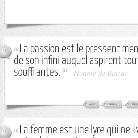
La passion est le pressentimen
0
de son infini auquel aspirent to
souffrantes.
-
Honoré de Balzac
âme
amour
infi
La femme est une lyre qui ne l
0