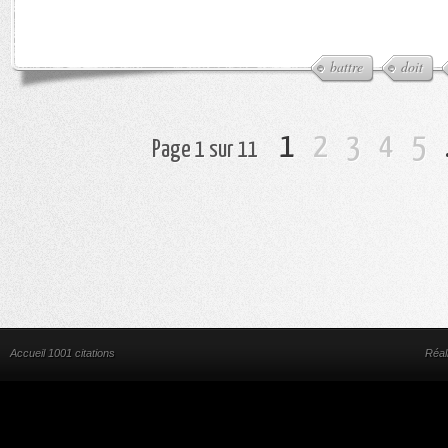
battre
doit
1
2
3
4
5
Page 1 sur 11
Accueil 1001 citations
Réal