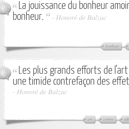
La jouissance du bonheur amoin
0
bonheur.
-
Honoré de Balzac
bonheur
Les plus grands efforts de l'ar
0
une timide contrefaçon des effet
-
Honoré de Balzac
art
contre
eff