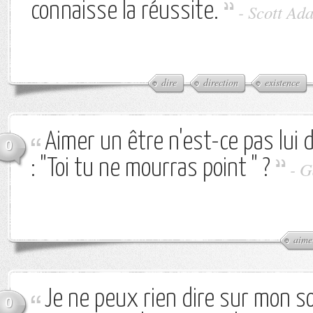
connaisse la réussite.
-
Scott Ad
dire
direction
existence
Aimer un être n'est-ce pas lui 
0
: "Toi tu ne mourras point " ?
-
G
aime
Je ne peux rien dire sur mon s
0