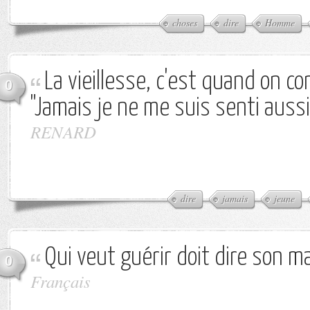
choses
dire
Homme
La vieillesse, c'est quand on c
0
"Jamais je ne me suis senti aussi
RENARD
dire
jamais
jeune
Qui veut guérir doit dire son ma
0
Français