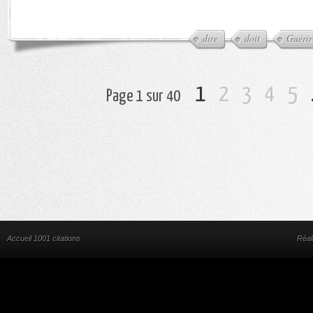
dire
doit
Guérir
1
2
3
4
5
Page 1 sur 40
Accueil 1001 citations
Réal