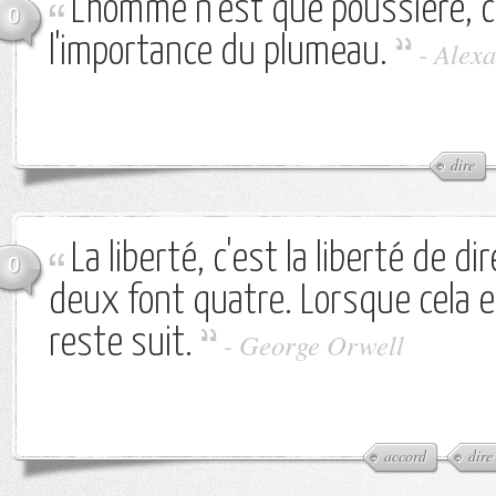
L'homme n'est que poussière, c'
0
l'importance du plumeau.
-
Alexa
dire
La liberté, c'est la liberté de d
0
deux font quatre. Lorsque cela e
reste suit.
-
George Orwell
accord
dire