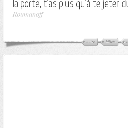
la porte, t’as plus qu’à te jeter d
Roumanoff
autre
billets
c