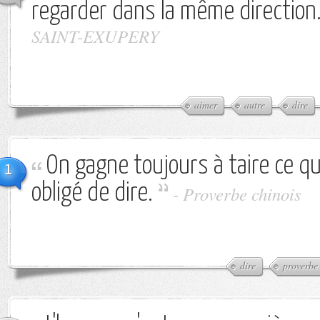
regarder dans la même direction
SAINT-EXUPERY
aimer
autre
dire
On gagne toujours à taire ce qu
1
obligé de dire.
-
Proverbe chinois
dire
proverbe