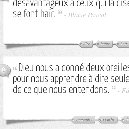
désavantageux à ceux qui la dise
se font haïr.
-
Blaise Pascal
dire
haine
haïr
Dieu nous a donné deux oreille
0
pour nous apprendre à dire seul
de ce que nous entendons.
-
Ed
apprendre
bouche
di