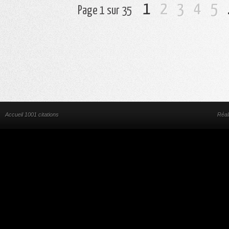
1
2
3
4
5
Page 1 sur 35
Accueil 1001 citations
Réal