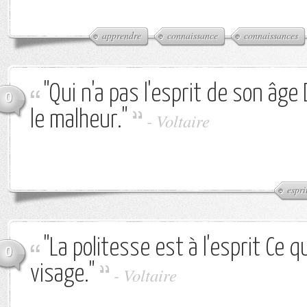
apprendre
connaissance
connaissances
"Qui n'a pas l'esprit de son âge
0
le malheur."
-
Voltaire
espri
"La politesse est à l'esprit Ce q
0
visage."
-
Voltaire