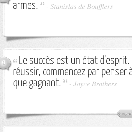
armes.
-
Stanislas de Boufflers
Le succès est un état d'esprit.
0
réussir, commencez par penser à
que gagnant.
-
Joyce Brothers
esprit