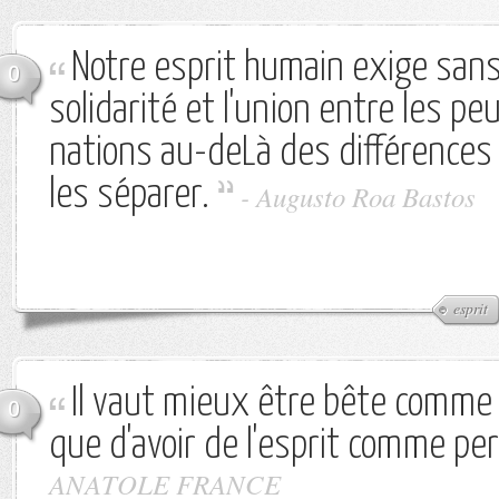
Notre esprit humain exige sans 
0
solidarité et l'union entre les pe
nations au-deLà des différences 
les séparer.
-
Augusto Roa Bastos
esprit
Il vaut mieux être bête comme
0
que d'avoir de l'esprit comme pe
ANATOLE FRANCE