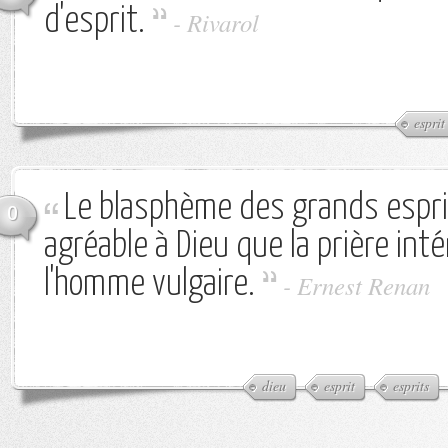
d'esprit.
-
Rivarol
esprit
Le blasphème des grands espri
0
agréable à Dieu que la prière int
l'homme vulgaire.
-
Ernest Renan
dieu
esprit
esprits