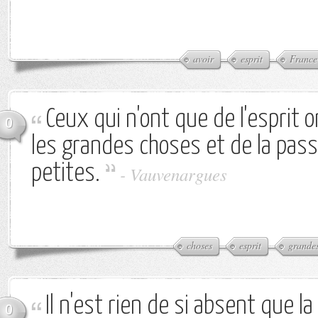
avoir
esprit
France
Ceux qui n'ont que de l'esprit 
0
les grandes choses et de la pass
petites.
-
Vauvenargues
choses
esprit
grande
Il n'est rien de si absent que l
0