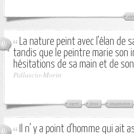
esp
La nature peint avec l'élan de 
0
tandis que le peintre marie son 
hésitations de sa main et de son
Pallascio-Morin
esprit
force
imagination
Il n' y a point d'homme qui ait a
0