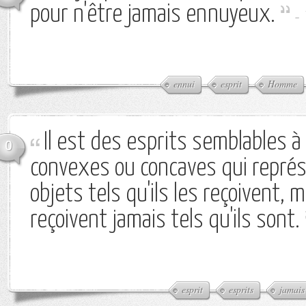
pour n'être jamais ennuyeux.
-
ennui
esprit
Homme
Il est des esprits semblables à
0
convexes ou concaves qui représ
objets tels qu'ils les reçoivent, m
reçoivent jamais tels qu'ils sont.
esprit
esprits
jamais