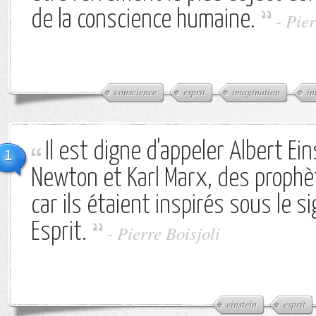
de la conscience humaine.
-
Pier
conscience
esprit
imagination
in
Il est digne d'appeler Albert Ein
1
Newton et Karl Marx, des proph
car ils étaient inspirés sous le s
Esprit.
-
Pierre Boisjoli
einstein
esprit