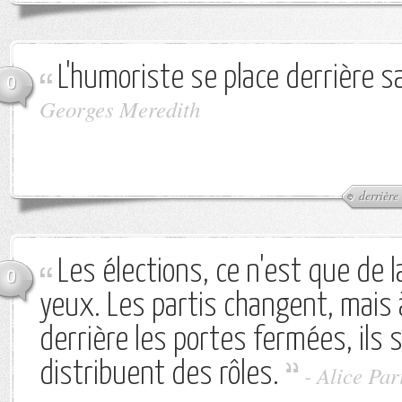
L'humoriste se place derrière sa
0
Georges Meredith
derrière
Les élections, ce n'est que de 
0
yeux. Les partis changent, mais à 
derrière les portes fermées, ils
distribuent des rôles.
-
Alice Par