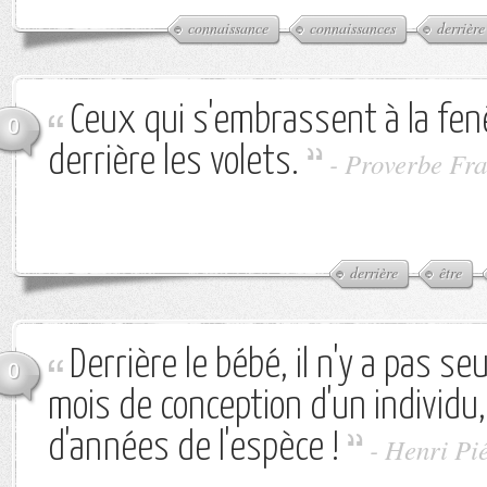
connaissance
connaissances
derrière
Ceux qui s'embrassent à la fen
0
derrière les volets.
-
Proverbe Fra
derrière
être
Derrière le bébé, il n'y a pas s
0
mois de conception d'un individu,
d'années de l'espèce !
-
Henri Pi