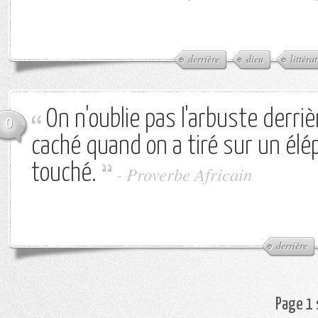
derrière
dieu
littéra
On n'oublie pas l'arbuste derriè
0
caché quand on a tiré sur un élép
touché.
-
Proverbe Africain
derrière
Page 1 