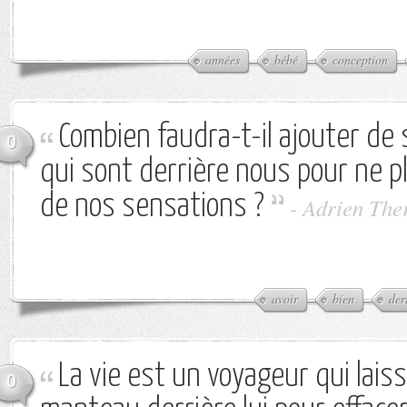
années
bébé
conception
Combien faudra-t-il ajouter de 
0
qui sont derrière nous pour ne p
de nos sensations ?
-
Adrien The
avoir
bien
der
La vie est un voyageur qui lais
0