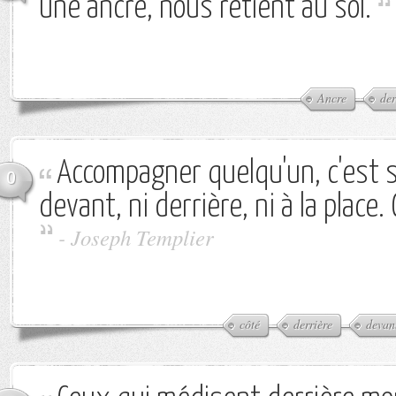
une ancre, nous retient au sol.
Ancre
der
Accompagner quelqu'un, c'est s
0
devant, ni derrière, ni à la place. 
-
Joseph Templier
côté
derrière
devan