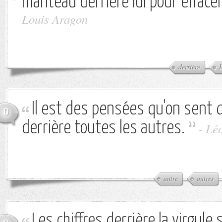
manteau derrière lui pour efface
Louis Aragon
derrière
L
Il est des pensées qu'on sent 
0
derrière toutes les autres.
-
Lé
autre
autres
Les chiffres derrière la virgule 