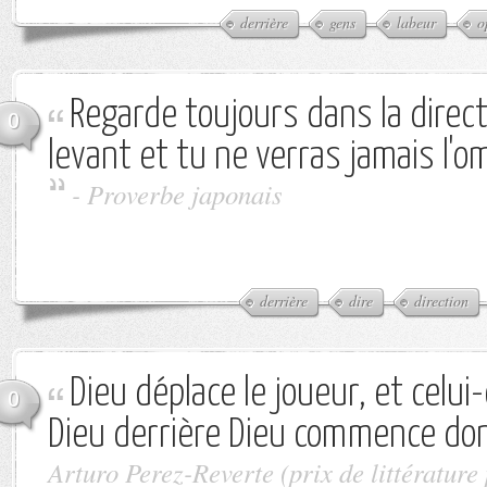
derrière
gens
labeur
o
Regarde toujours dans la direct
0
levant et tu ne verras jamais l'om
-
Proverbe japonais
derrière
dire
direction
Dieu déplace le joueur, et celui-
0
Dieu derrière Dieu commence don
Arturo Perez-Reverte (prix de littérature 