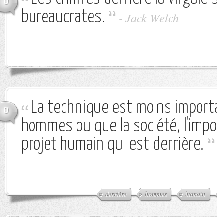
0
bureaucrates.
-
Jack Welch
La technique est moins import
0
hommes ou que la société, l'impor
projet humain qui est derrière.
derrière
hommes
humain