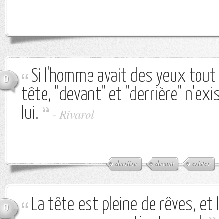
Si l'homme avait des yeux tout 
0
tête, "devant" et "derrière" n'exi
lui.
-
Rivarol
derrière
devant
exister
La tête est pleine de rêves, et l
0