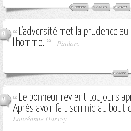
amour
choses
coeur
L'adversité met la prudence au
0
l'homme.
-
Pindare
coeur
Le bonheur revient toujours apr
0
Après avoir fait son nid au bout 
Lauréanne Harvey