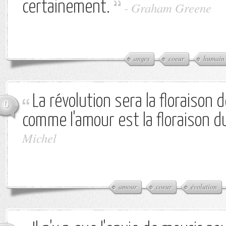
certainement.
-
Graham Greene
anges
coeur
humain
La révolution sera la floraison 
0
comme l'amour est la floraison d
Michel
amour
coeur
évolution