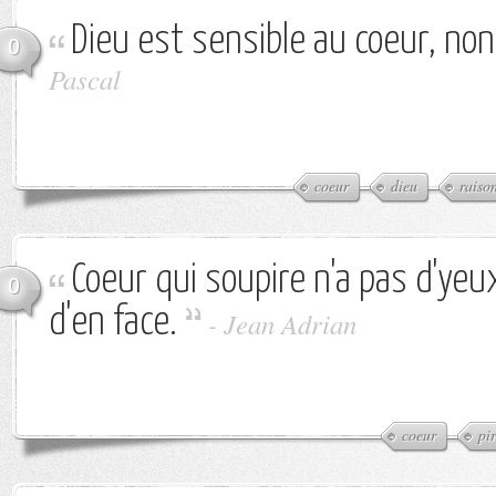
Dieu est sensible au coeur, non 
0
Pascal
coeur
dieu
raiso
Coeur qui soupire n'a pas d'yeux
0
d'en face.
-
Jean Adrian
coeur
pi