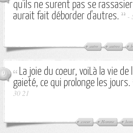
qu'ils ne surent pas se rassasier
aurait fait déborder d'autres.
-
autre
autres
b
La joie du coeur, voiLà la vie de
0
gaieté, ce qui prolonge les jours.
30 21
coeur
Homme
hom