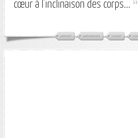
cœur à l’inclinaison des corps...
amour
amoureux
coeur
co