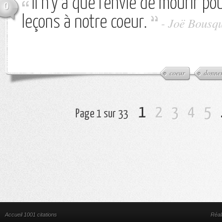
Il n'y a que l'envie de mourir p
0
leçons à notre coeur.
-
Joë Bousq
coeur
donne
1
2
3
4
5
Page 1 sur 33
Accueil 1001 citations
Réal