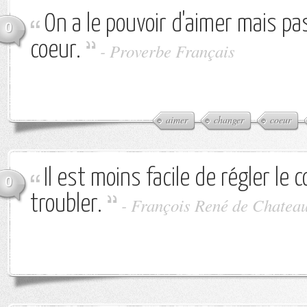
On a le pouvoir d'aimer mais p
0
coeur.
-
Proverbe Français
aimer
changer
coeur
Il est moins facile de régler le 
0
troubler.
-
François René de Chatea