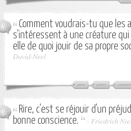
Comment voudrais-tu que les 
0
s'intéressent à une créature qui
elle de quoi jouir de sa propre so
David-Neel
autre
autres
commen
Rire, c'est se réjouir d'un préju
0
bonne conscience.
-
Friedrich Nie