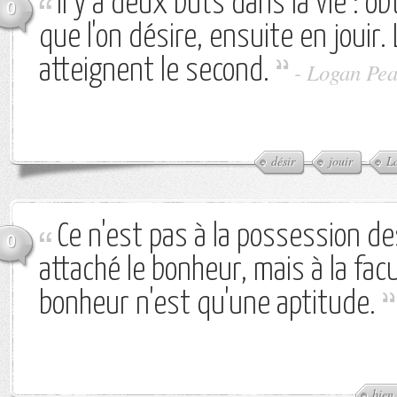
Il y a deux buts dans la vie : ob
0
que l'on désire, ensuite en jouir
atteignent le second.
-
Logan Pea
désir
jouir
La
Ce n'est pas à la possession de
0
attaché le bonheur, mais à la facu
bonheur n'est qu'une aptitude.
bien