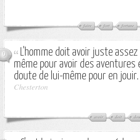
faire
fort
fortune
L'homme doit avoir juste assez d
0
même pour avoir des aventures 
doute de lui-même pour en jouir.
Chesterton
avoir
doit
dou