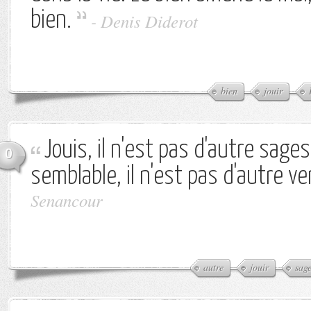
bien.
-
Denis Diderot
bien
jouir
Jouis, il n'est pas d'autre sages
0
semblable, il n'est pas d'autre ve
Senancour
autre
jouir
sag