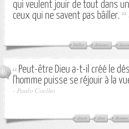
qui veulent jouir de tout dans un
ceux qui ne savent pas bâiller.
bâiller
démence
disco
Peut-être Dieu a-t-il créé le d
0
l'homme puisse se réjouir à la vu
-
Paulo Coelho
désert
dieu
Homme