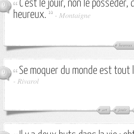
C'est le jouir, non le posséder,
0
heureux.
-
Montaigne
heureux
Se moquer du monde est tout l'a
0
-
Rivarol
art
jouir