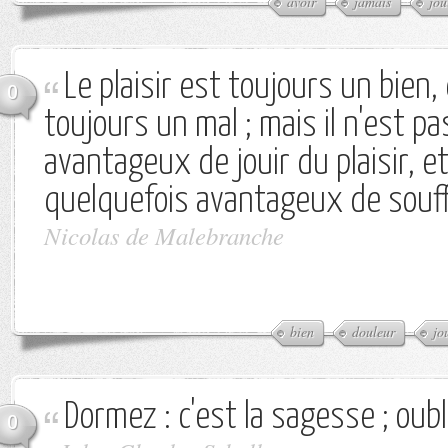
avoir
jamais
jou
Le plaisir est toujours un bien,
0
toujours un mal ; mais il n'est p
avantageux de jouir du plaisir, et 
quelquefois avantageux de souffr
Nicolas de Malebranche
bien
douleur
jo
Dormez : c'est la sagesse ; oubli
0