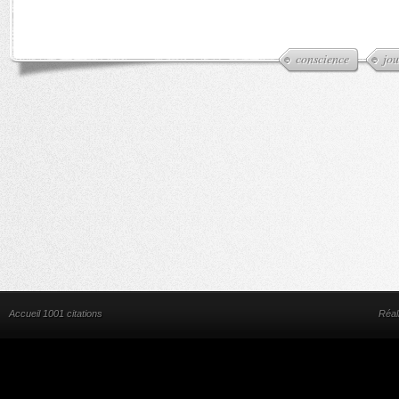
conscience
jou
Accueil 1001 citations
Réal