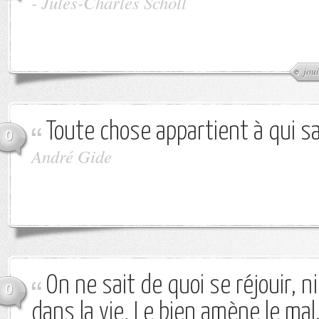
-
Jules-Charles Scholl
joui
Toute chose appartient à qui sai
0
André Gide
On ne sait de quoi se réjouir, ni
0
dans la vie. Le bien amène le mal