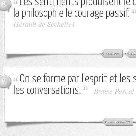
Les sentiments produisent le c
0
la philosophie le courage passif.
Hérault de Séchelles
courage
ph
On se forme par l'esprit et les
0
les conversations.
-
Blaise Pascal
conversation