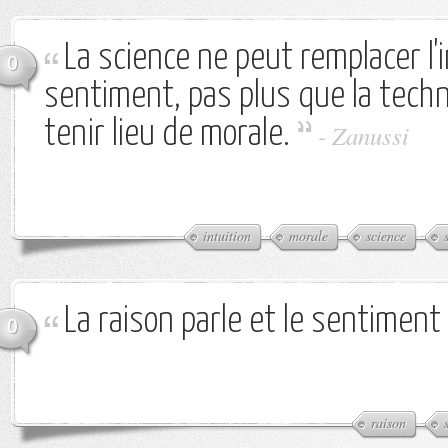
La science ne peut remplacer l'i
0
sentiment, pas plus que la tech
tenir lieu de morale.
-
Zanussi
intuition
morale
science
La raison parle et le sentiment
0
raison