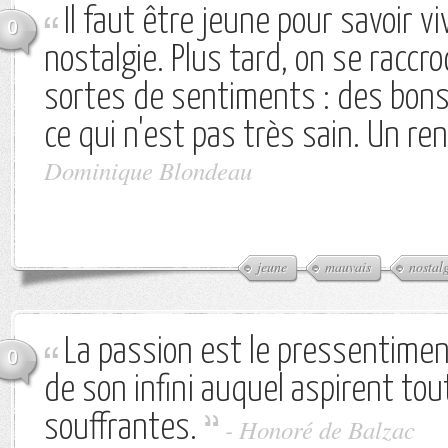
Il faut être jeune pour savoir v
0
nostalgie. Plus tard, on se raccr
sortes de sentiments : des bons
ce qui n'est pas très sain. Un re
Dominique Blondeau
jeune
mauvais
nostal
La passion est le pressentimen
0
de son infini auquel aspirent to
souffrantes.
-
Honoré de Balzac