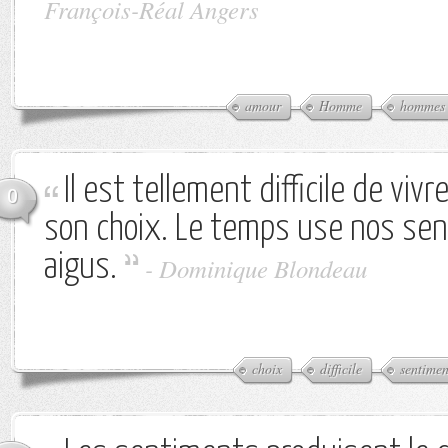
François-Réal Angers
amour
Homme
hommes
Il est tellement difficile de vivr
0
son choix. Le temps use nos sen
aigus.
-
Dominique Blondeau
choix
difficile
sentimen