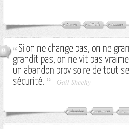
Devoir
difficile
femmes
Si on ne change pas, on ne gran
0
grandit pas, on ne vit pas vraime
un abandon provisoire de tout s
sécurité.
-
Gail Sheehy
abandon
sentiment
sent