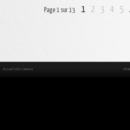
1
2
3
4
5
Page 1 sur 13
Accueil 1001 citations
Réal