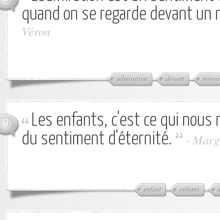
quand on se regarde devant un m
Véron
admiration
devant
miroir
Les enfants, c'est ce qui nous 
0
du sentiment d'éternité.
-
Margu
enfant
enfants