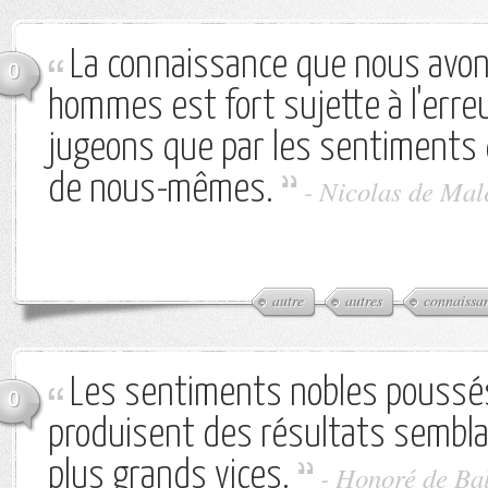
La connaissance que nous avo
0
hommes est fort sujette à l'erreu
jugeons que par les sentiments
de nous-mêmes.
-
Nicolas de Mal
autre
autres
connaissa
Les sentiments nobles poussés
0
produisent des résultats sembla
plus grands vices.
-
Honoré de Ba