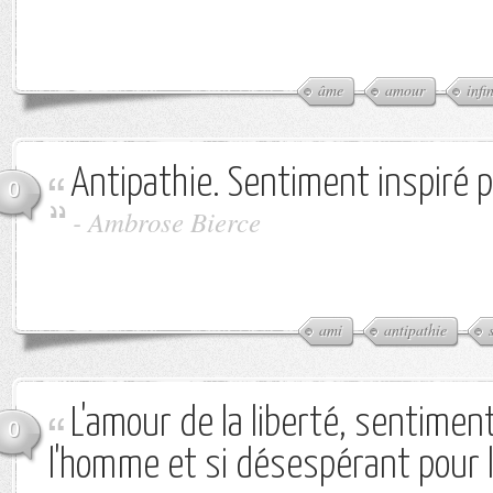
âme
amour
infi
Antipathie. Sentiment inspiré pa
0
-
Ambrose Bierce
ami
antipathie
L'amour de la liberté, sentiment
0
l'homme et si désespérant pour le