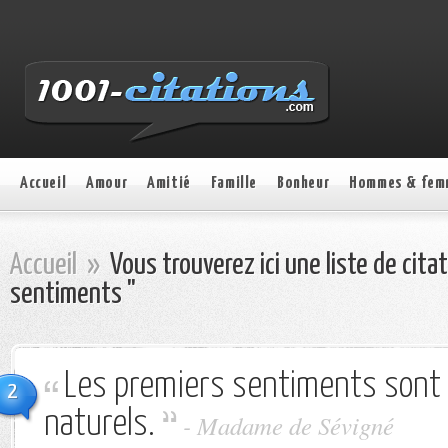
Accueil
Amour
Amitié
Famille
Bonheur
Hommes & fem
Accueil
»
Vous trouverez ici une liste de cita
sentiments "
Les premiers sentiments sont 
2
naturels.
-
Madame de Sévigné