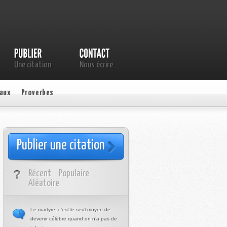
Une citation
Nous écrire
aux
Proverbes
Publier une citation
Récent
Populaire
Aléatoire
Le martyre, c’est le seul moyen de
1
devenir célèbre quand on n’a pas de