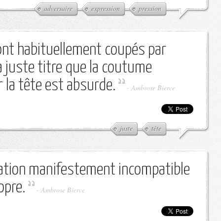
adversaire
expression
pression
sont habituellement coupés par
 juste titre que la coutume
r la tête est absurde.
-
Ambrose Bierce
juste
tête
mation manifestement incompatible
opre.
-
Ambrose Bierce