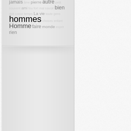
autre
jamais
pierre
âme
petit
bien
ami
souvent
fou
fort
mal
savoir
La vie
doit
coeur
temps
toute
gens
hommes
choses
enfant
Homme
faire
monde
esprit
rien