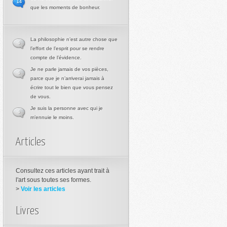
14
que les moments de bonheur.
La philosophie n’est autre chose que
0
l’effort de l’esprit pour se rendre
compte de l’évidence.
Je ne parle jamais de vos pièces,
0
parce que je n’arriverai jamais à
écrire tout le bien que vous pensez
de vous.
Je suis la personne avec qui je
0
m’ennuie le moins.
Articles
Consultez ces articles ayant trait à
l'art sous toutes ses formes.
>
Voir les articles
Livres