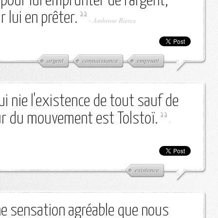
our lui emprunter de l'argent,
 lui en prêter.
-
Ambrose Bierce
argent
connaissance
emprunt
ui nie l'existence de tout sauf de
ur du mouvement est Tolstoï.
-
existence
ne sensation agréable que nous