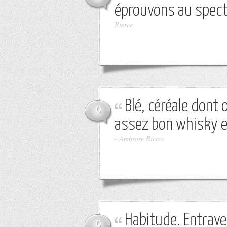
éprouvons au spect
Bierce
Blé, céréale dont 
0
assez bon whisky et
-
Ambrose Bierce
Habitude. Entrave 
0