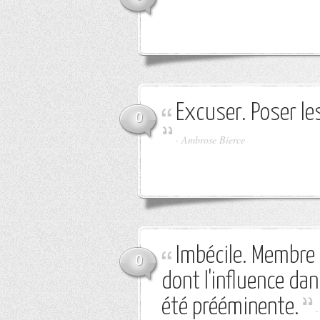
Excuser. Poser le
0
-
Ambrose Bierce
Imbécile. Membre 
0
dont l'influence da
été prééminente.