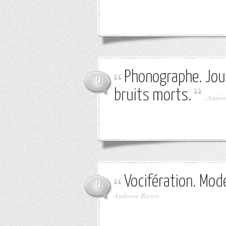
Phonographe. Jouet
0
bruits morts.
-
Ambro
Vocifération. Mod
0
Ambrose Bierce