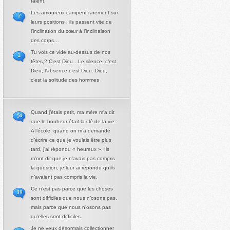
talent.
Les amoureux campent rarement sur
2
leurs positions : ils passent vite de
l’inclination du cœur à l’inclinaison
des corps…
Tu vois ce vide au-dessus de nos
1
têtes,? C’est Dieu…Le silence, c’est
Dieu, l’absence c’est Dieu. Dieu,
c’est la solitude des hommes
Quand j’étais petit, ma mère m’a dit
54
que le bonheur était la clé de la vie.
A l’école, quand on m’a demandé
d’écrire ce que je voulais être plus
tard, j’ai répondu « heureux ». Ils
m’ont dit que je n’avais pas compris
la question, je leur ai répondu qu’ils
n’avaient pas compris la vie.
Ce n’est pas parce que les choses
30
sont difficiles que nous n’osons pas,
mais parce que nous n’osons pas
qu’elles sont difficiles.
Je ne veux désormais collectionner