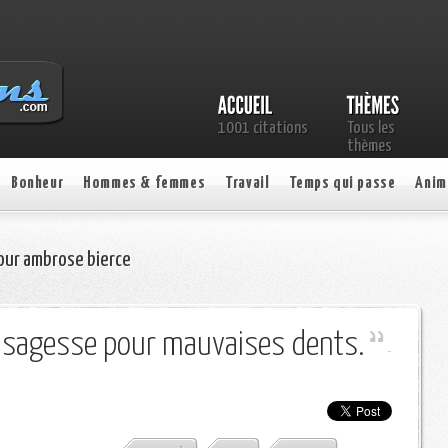
1001 citations
Tous les
thèmes
Bonheur
Hommes & femmes
Travail
Temps qui passe
Anim
our ambrose bierce
e sagesse pour mauvaises dents.
-