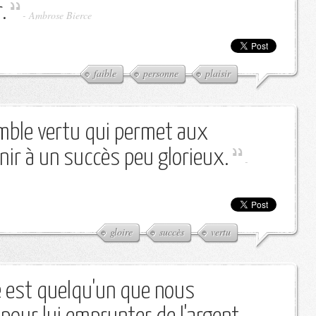
.
-
Ambrose Bierce
faible
personne
plaisir
mble vertu qui permet aux
ir à un succès peu glorieux.
-
gloire
succès
vertu
 est quelqu'un que nous