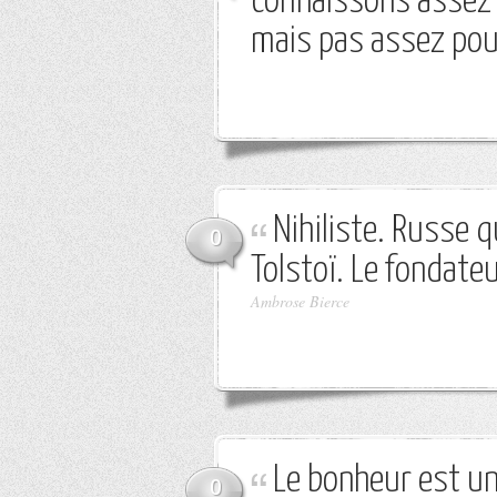
connaissons assez p
mais pas assez pour
Nihiliste. Russe q
0
Tolstoï. Le fondate
Ambrose Bierce
Le bonheur est u
0