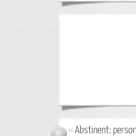
Abstinent: personn
0