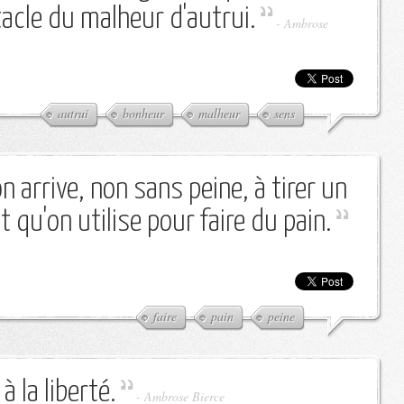
acle du malheur d'autrui.
-
Ambrose
autrui
bonheur
malheur
sens
on arrive, non sans peine, à tirer un
 qu'on utilise pour faire du pain.
faire
pain
peine
à la liberté.
-
Ambrose Bierce