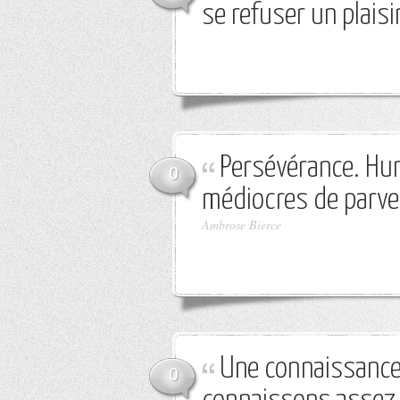
se refuser un plaisir
Persévérance. Hu
0
médiocres de parven
Ambrose Bierce
Une connaissance
0