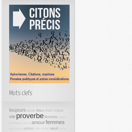
Mots clefs
toujours
dieu
avoir
mort
mieux
proverbe
vie
femme
sage
femmes
amour
bonheur
raison
seul
autres
personne
dire
vérité
vivre