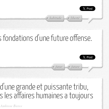
habitude
liberté
s fondations d'une future offense.
futur
future
d'une grande et puissante tribu,
ns les affaires humaines a toujours
-
Ambrose Bierce