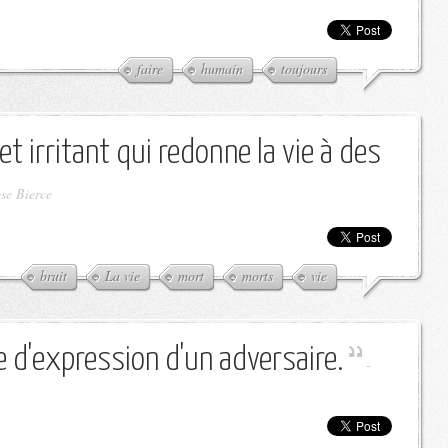
faire
humain
toujours
 irritant qui redonne la vie à des
se Bierce
bruit
La vie
mort
morts
vie
e d'expression d'un adversaire.
-