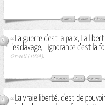
armée
avoir
beaut
La guerre c'est la paix, La libert
0
l'esclavage, L'ignorance c'est la fo
Orwell (1984).
Esclavage
force
guerre
La vraie liberté, c'est de pouvo
0