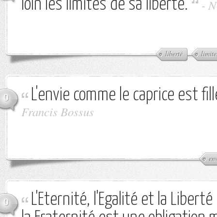
loin les limites de sa liberté.
-
N
liberté
limite
L'envie comme le caprice est fille
0
Francis Bossus
en
L'Eternité, l'Egalité et la Libert
0