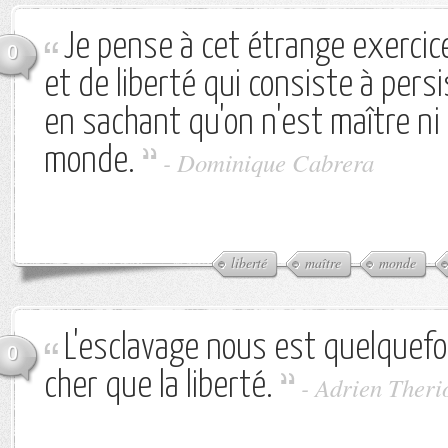
Je pense à cet étrange exerci
0
et de liberté qui consiste à persi
en sachant qu'on n'est maître ni 
monde.
-
Dominique Cabrera
liberté
maître
monde
L'esclavage nous est quelquefo
0
cher que la liberté.
-
Adrien Theri