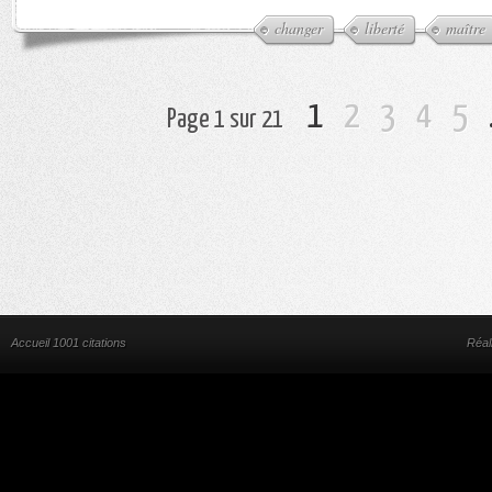
changer
liberté
maître
1
2
3
4
5
Page 1 sur 21
Accueil 1001 citations
Réal