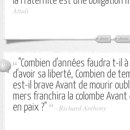
la Fraternité est une obligation 
Attali
droit
droits
"Combien d'années faudra t-il à
0
d'avoir sa liberté, Combien de t
est-il brave Avant de mourir oub
mers franchira la colombe Avant
en paix ?"
-
Richard Anthony