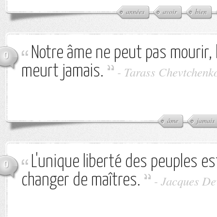
années
avoir
bien
Notre âme ne peut pas mourir, l
0
meurt jamais.
-
Tarass Chevtchenk
âme
jamais
L'unique liberté des peuples est
0
changer de maîtres.
-
Jacques De