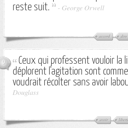
reste suit.
-
George Orwell
accord
dire
Ceux qui professent vouloir la l
0
déplorent l'agitation sont comme
voudrait récolter sans avoir labo
Douglass
avoir
libert