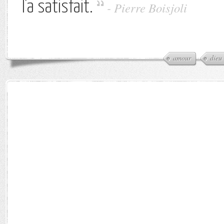
l'a satisfait.
-
Pierre Boisjoli
amour
dieu