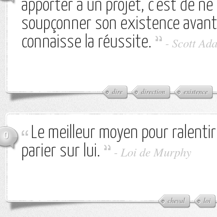
apporter à un projet, c'est de n
soupçonner son existence avant 
connaisse la réussite.
-
Scott Ad
dire
direction
existence
Le meilleur moyen pour ralentir
0
parier sur lui.
-
Loi de Murphy
cheval
loi