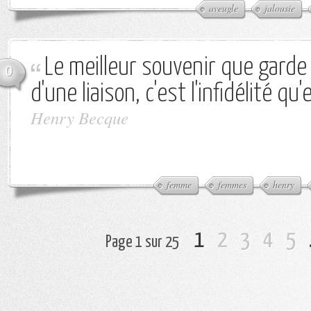
aveugle
jalousie
Le meilleur souvenir que gard
0
d'une liaison, c'est l'infidélité qu'e
Henry Becque
femme
femmes
henry
1
2
3
4
5
Page 1 sur 25