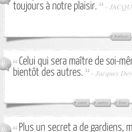
toujours à notre plaisir.
-
JACQU
bonheur
Celui qui sera maître de soi-mê
0
bientôt des autres.
-
Jacques Dev
autre
autres
bien
Plus un secret a de gardiens, m
0