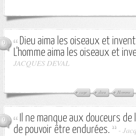
Dieu aima les oiseaux et invent
0
L'homme aima les oiseaux et inve
JACQUES DEVAL
cage
dieu
Homme
Il ne manque aux douceurs de l
0
de pouvoir être endurées.
-
Jacq