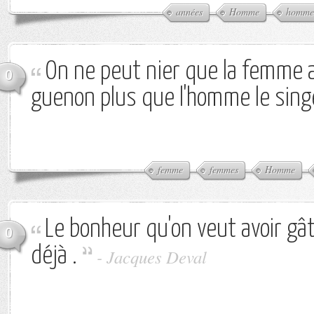
années
Homme
homme
On ne peut nier que la femme a
0
guenon plus que l'homme le sing
femme
femmes
Homme
Le bonheur qu'on veut avoir gât
0
déjà .
-
Jacques Deval