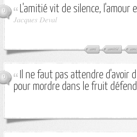
L'amitié vit de silence, l'amour
0
Jacques Deval
ami
amitié
amo
Il ne faut pas attendre d'avoir
0
pour mordre dans le fruit défend