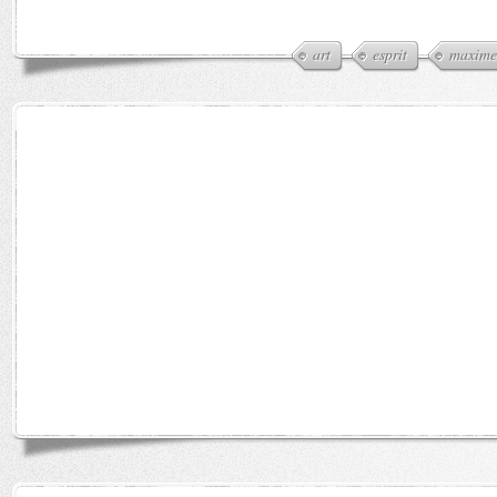
art
esprit
maxime