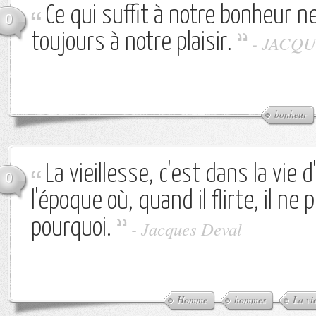
Ce qui suffit à notre bonheur ne
0
toujours à notre plaisir.
-
JACQU
bonheur
La vieillesse, c'est dans la vie
0
l'époque où, quand il flirte, il ne
pourquoi.
-
Jacques Deval
Homme
hommes
La vi