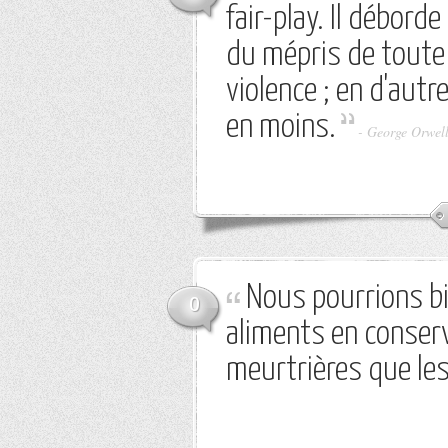
fair-play. Il déborde
du mépris de toute 
violence ; en d'autre
en moins.
-
George Orwel
Nous pourrions bi
0
aliments en conser
meurtrières que les