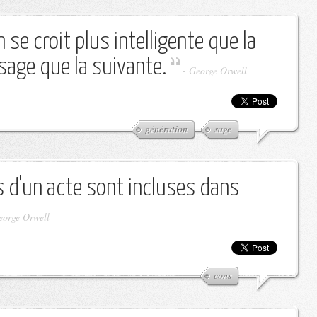
se croit plus intelligente que la
sage que la suivante.
-
George Orwell
génération
sage
 d'un acte sont incluses dans
eorge Orwell
cons