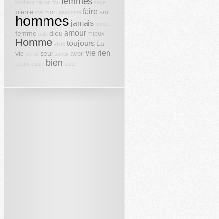
femmes
bonheur
raison
fou
sage
faire
pierre
mort
ami
mal
personne
hommes
jamais
temps
amour
femme
dieu
mieux
petit
Homme
toujours
La
vivre
vie
rien
vie
seul
avoir
vérité
savoir
bien
enfant
esprit
toute