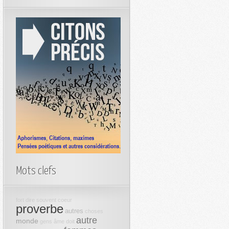
Mots clefs
fort
dire
souvent
coeur
proverbe
autres
choses
autre
monde
gens
âme
doit