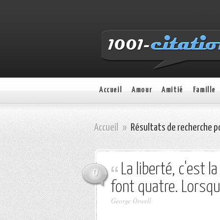
Accueil
Amour
Amitié
Famille
Accueil
»
Résultats de recherche p
La liberté, c'est 
0
font quatre. Lorsque
George Orwell