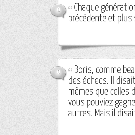
Chaque génération 
0
précédente et plus 
Boris, comme bea
0
des échecs. Il disai
mêmes que celles de
vous pouviez gagner
autres. Mais il disa