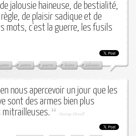
 de jalousie haineuse, de bestialité,
règle, de plaisir sadique et de
s mots, c'est la guerre, les fusils
l
autre
autres
guerre
haine
jalousie
en nous apercevoir un jour que les
ve sont des armes bien plus
 mitrailleuses.
-
George Orwell