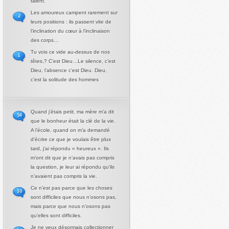
talent.
Les amoureux campent rarement sur
2
leurs positions : ils passent vite de
l’inclination du cœur à l’inclinaison
des corps…
Tu vois ce vide au-dessus de nos
1
têtes,? C’est Dieu…Le silence, c’est
Dieu, l’absence c’est Dieu. Dieu,
c’est la solitude des hommes
Quand j’étais petit, ma mère m’a dit
54
que le bonheur était la clé de la vie.
A l’école, quand on m’a demandé
d’écrire ce que je voulais être plus
tard, j’ai répondu « heureux ». Ils
m’ont dit que je n’avais pas compris
la question, je leur ai répondu qu’ils
n’avaient pas compris la vie.
Ce n’est pas parce que les choses
30
sont difficiles que nous n’osons pas,
mais parce que nous n’osons pas
qu’elles sont difficiles.
Je ne veux désormais collectionner