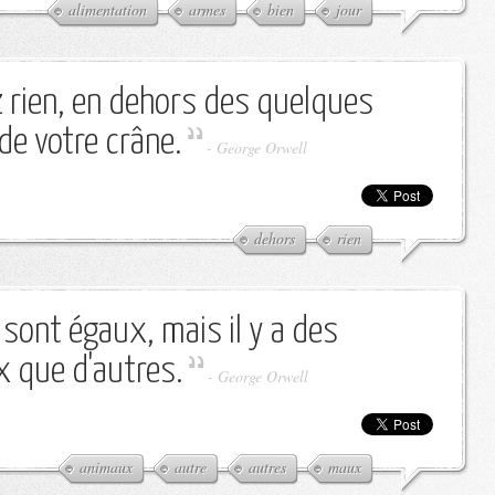
alimentation
armes
bien
jour
 rien, en dehors des quelques
de votre crâne.
-
George Orwell
dehors
rien
sont égaux, mais il y a des
 que d'autres.
-
George Orwell
animaux
autre
autres
maux