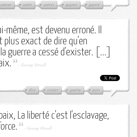
amour
autre
autres
gagner
guerre
ui-même, est devenu erroné. Il
 plus exact de dire qu'en
a guerre a cessé d'exister. [...]
aix.
-
George Orwell
dire
exister
guerre
paix
paix, La liberté c'est l'esclavage,
force.
-
George Orwell