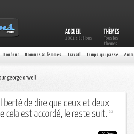
1001 citations
Tous les
thèmes
Bonheur
Hommes & femmes
Travail
Temps qui passe
Anim
our george orwell
la liberté de dire que deux et deux
 cela est accordé, le reste suit.
-