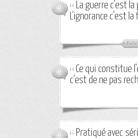
La guerre c'est la 
0
L'ignorance c'est la 
Escla
Ce qui constitue l
0
c'est de ne pas rech
Pratiqué avec série
0