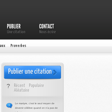
Une citation
Nous écrire
aux
Proverbes
Publier une citation
Récent
Populaire
Aléatoire
Le martyre, c’est le seul moyen de
1
devenir célèbre quand on n’a pas de