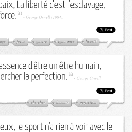
paix, La liberté c'est l'esclavage,
force.
-
George Orwell (1984).
vage
force
guerre
ignorance
liberté
'essence d'être un être humain,
ercher la perfection.
-
George Orwell
chercher
humain
perfection
ux, le sport n'a rien à voir avec le