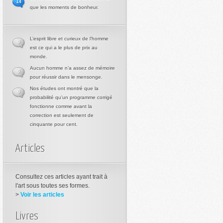
14
que les moments de bonheur.
L’esprit libre et curieux de l’homme
0
est ce qui a le plus de prix au
monde.
Aucun homme n’a assez de mémoire
0
pour réussir dans le mensonge.
Nos études ont montré que la
0
probabilité qu’un programme corrigé
fonctionne comme avant la
correction est seulement de
cinquante pour cent.
Articles
Consultez ces articles ayant trait à
l'art sous toutes ses formes.
>
Voir les articles
Livres