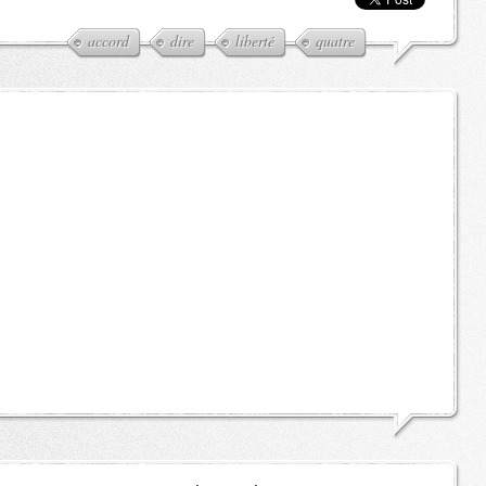
accord
dire
liberté
quatre