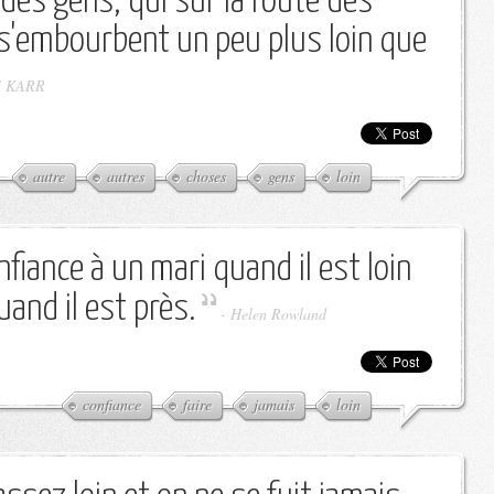
des gens, qui sur la route des
s'embourbent un peu plus loin que
 KARR
autre
autres
choses
gens
loin
nfiance à un mari quand il est loin
uand il est près.
-
Helen Rowland
confiance
faire
jamais
loin