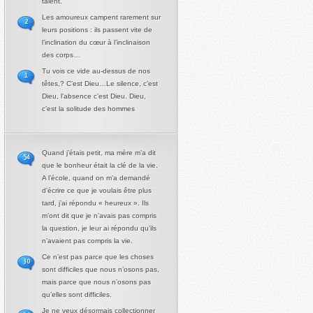
talent.
Les amoureux campent rarement sur
2
leurs positions : ils passent vite de
l’inclination du cœur à l’inclinaison
des corps…
Tu vois ce vide au-dessus de nos
1
têtes,? C’est Dieu…Le silence, c’est
Dieu, l’absence c’est Dieu. Dieu,
c’est la solitude des hommes
Quand j’étais petit, ma mère m’a dit
54
que le bonheur était la clé de la vie.
A l’école, quand on m’a demandé
d’écrire ce que je voulais être plus
tard, j’ai répondu « heureux ». Ils
m’ont dit que je n’avais pas compris
la question, je leur ai répondu qu’ils
n’avaient pas compris la vie.
Ce n’est pas parce que les choses
30
sont difficiles que nous n’osons pas,
mais parce que nous n’osons pas
qu’elles sont difficiles.
Je ne veux désormais collectionner