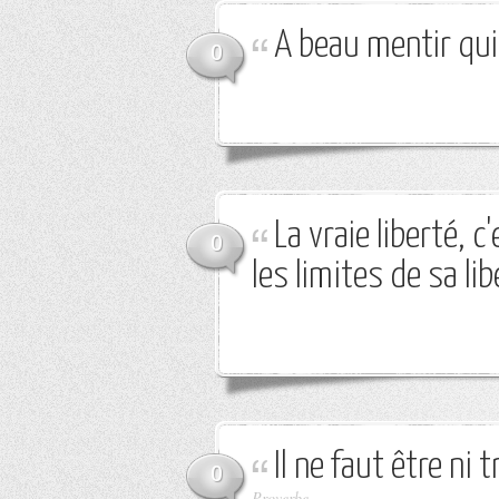
A beau mentir qui 
0
La vraie liberté, 
0
les limites de sa lib
Il ne faut être ni 
0
Proverbe