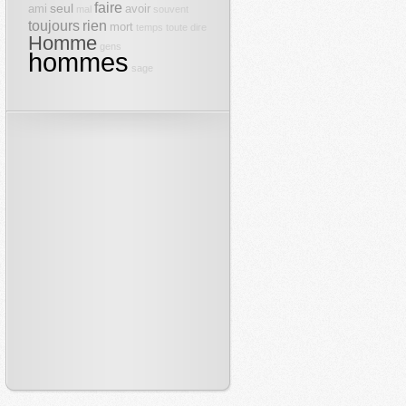
faire
seul
ami
avoir
mal
souvent
toujours
rien
mort
temps
toute
dire
Homme
gens
hommes
sage