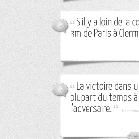
S'il y a loin de la
0
km de Paris à Clerm
La victoire dans u
0
plupart du temps à 
l'adversaire.
-
Emmanuel
adv