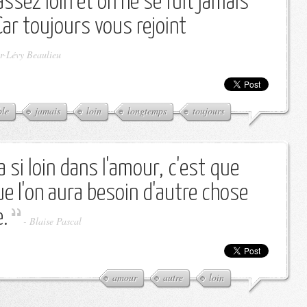
assez loin et on ne se fuit jamais
ar toujours vous rejoint
r-Lévy Beaulieu
ble
jamais
loin
longtemps
toujours
a si loin dans l'amour, c'est que
ue l'on aura besoin d'autre chose
e.
-
Blaise Pascal
amour
autre
loin