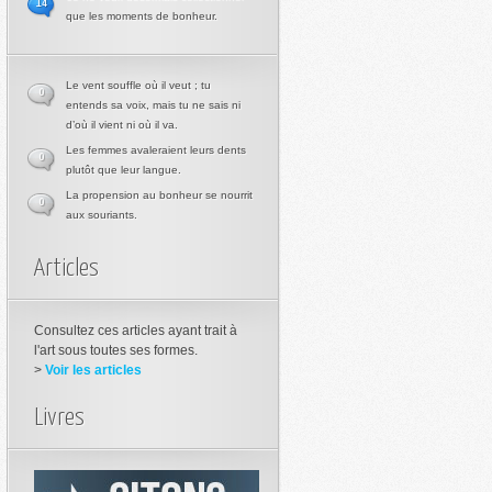
14
que les moments de bonheur.
Le vent souffle où il veut ; tu
0
entends sa voix, mais tu ne sais ni
d’où il vient ni où il va.
Les femmes avaleraient leurs dents
0
plutôt que leur langue.
La propension au bonheur se nourrit
0
aux souriants.
Articles
Consultez ces articles ayant trait à
l'art sous toutes ses formes.
>
Voir les articles
Livres