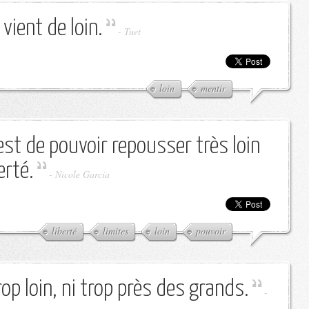
vient de loin.
-
Tuet
loin
mentir
c'est de pouvoir repousser très loin
erté.
-
Nicole Garcia
liberté
limites
loin
pouvoir
trop loin, ni trop près des grands.
-