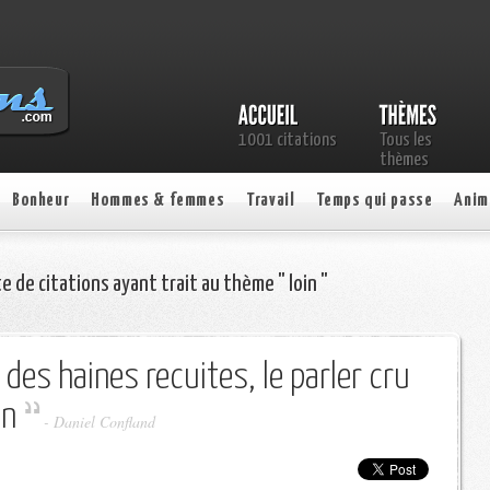
1001 citations
Tous les
thèmes
Bonheur
Hommes & femmes
Travail
Temps qui passe
Anim
e de citations ayant trait au thème " loin "
des haines recuites, le parler cru
in
-
Daniel Confland