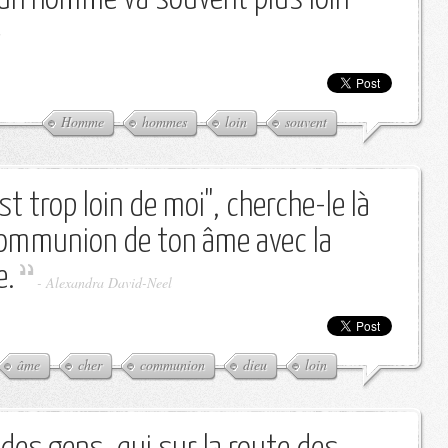
Homme
hommes
loin
souvent
st trop loin de moi", cherche-le là
 communion de ton âme avec la
e.
-
Alexandra David-Neel
âme
cher
communion
dieu
loin