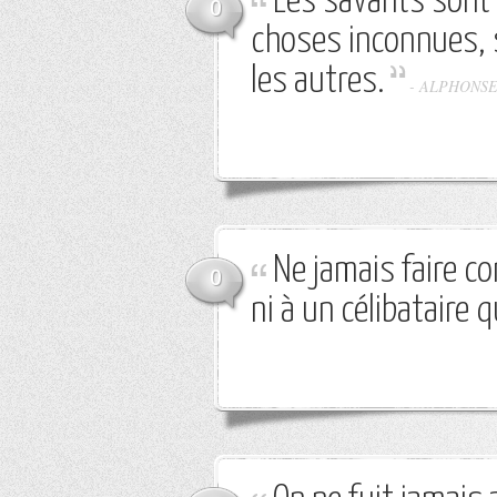
Les savants sont 
0
choses inconnues, 
les autres.
-
ALPHONSE
Ne jamais faire co
0
ni à un célibataire q