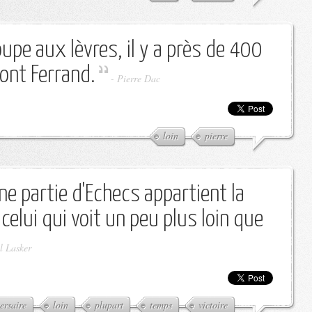
 coupe aux lèvres, il y a près de 400
ont Ferrand.
-
Pierre Dac
loin
pierre
ne partie d'Echecs appartient la
celui qui voit un peu plus loin que
 Lasker
ersaire
loin
plupart
temps
victoire