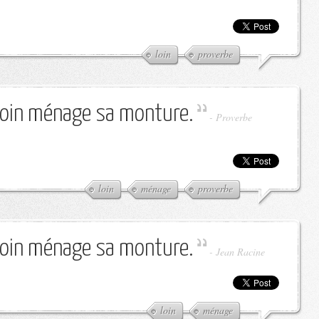
loin
proverbe
loin ménage sa monture.
-
Proverbe
loin
ménage
proverbe
loin ménage sa monture.
-
Jean Racine
loin
ménage