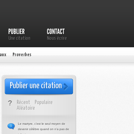
Une citation
Nous écrire
aux
Proverbes
Publier une citation
Récent
Populaire
Aléatoire
Le martyre, c’est le seul moyen de
1
devenir célèbre quand on n’a pas de