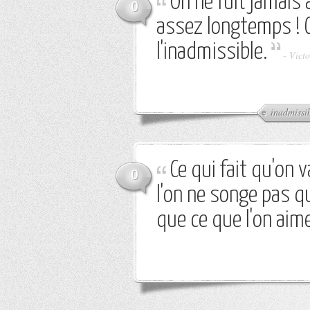
On ne fuit jamais 
0
assez longtemps ! C
l'inadmissible.
-
Victo
inadmissi
Ce qui fait qu'on v
0
l'on ne songe pas q
que ce que l'on aim