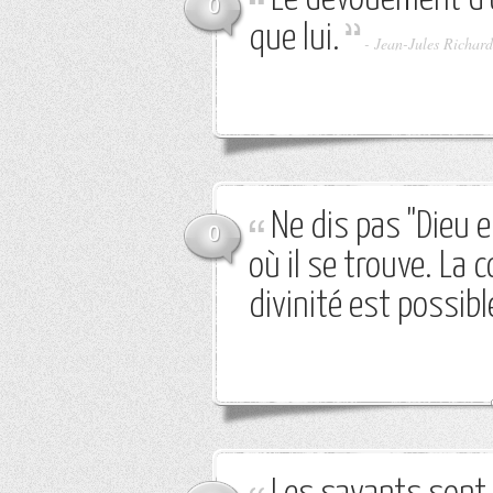
0
que lui.
-
Jean-Jules Richard
Ne dis pas "Dieu e
0
où il se trouve. La
divinité est possibl