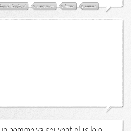
Daniel Confland
expression
haine
jamais
un homme va souvent plus loin