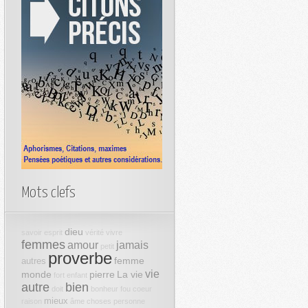
Mots clefs
dieu
savoir
esprit
vérité
vivre
femmes
amour
jamais
petit
proverbe
femme
autres
vie
monde
pierre
La vie
fort
enfant
autre
bien
doit
bonheur
fou
coeur
mieux
raison
âme
choses
personne