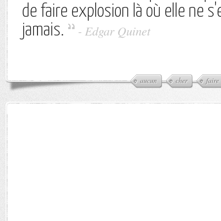
de faire explosion là où elle ne 
jamais.
-
Edgar Quinet
aucun
cher
faire