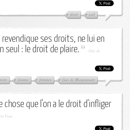
droit
exil
revendique ses droits, ne lui en
seul : le droit de plaire.
-
Guy de
roits
femme
femmes
Guy de Maupassant
 chose que l'on a le droit d'infliger
ris Vian