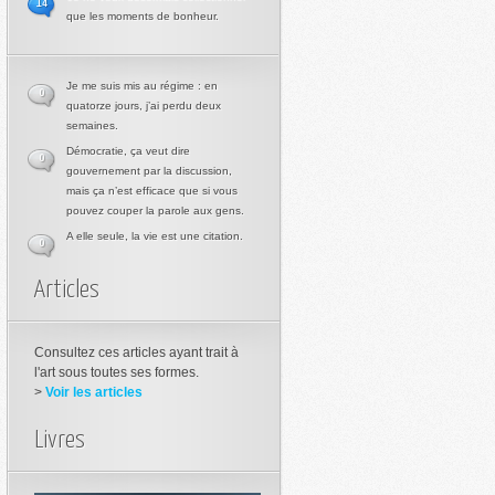
14
que les moments de bonheur.
Je me suis mis au régime : en
0
quatorze jours, j’ai perdu deux
semaines.
Démocratie, ça veut dire
0
gouvernement par la discussion,
mais ça n’est efficace que si vous
pouvez couper la parole aux gens.
A elle seule, la vie est une citation.
0
Articles
Consultez ces articles ayant trait à
l'art sous toutes ses formes.
>
Voir les articles
Livres