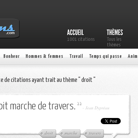
1001 citations
Tous les
thèmes
Bonheur
Hommes & femmes
Travail
Temps qui passe
Anim
te de citations ayant trait au thème " droit "
oit marche de travers.
-
Jean Dypréau
droit
marche
travers