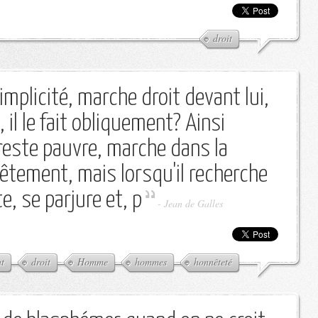
droit
implicité, marche droit devant lui,
 il le fait obliquement? Ainsi
 reste pauvre, marche dans la
nêtement, mais lorsqu'il recherche
te, se parjure et, p
-
Jean de Galles
t
droit
Homme
hommes
honnêteté