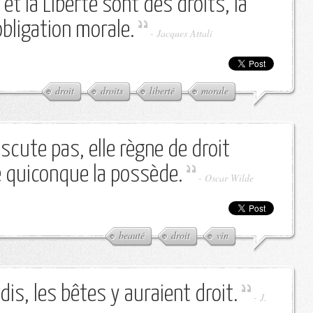
té et la Liberté sont des droits, la
obligation morale.
-
Jacques Attali
droit
droits
liberté
morale
scute pas, elle règne de droit
nce quiconque la possède.
-
Oscar Wilde
beauté
droit
vin
adis, les bêtes y auraient droit.
-
J.