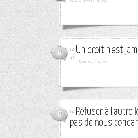
Pommery et O. Bailly
Un droit n'est jam
0
-
Jean-Paul Sartre
Refuser à l'autre 
0
pas de nous conda