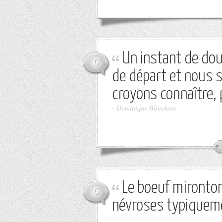
Un instant de dou
0
de départ et nous 
croyons connaître,
-
Dominique Blondeau
Le boeuf mironton 
0
névroses typiqueme