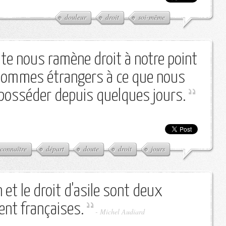
douleur
droit
soi-même
te nous ramène droit à notre point
sommes étrangers à ce que nous
 posséder depuis quelques jours.
connaître
départ
doute
droit
jours
et le droit d'asile sont deux
nt françaises.
-
Michel Audiard