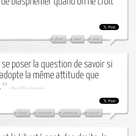
it de blasphémer quand on ne croit
droit
mer
rien
 se poser la question de savoir si
 adopte la même attitude que
.
-
David Ben Gourion
droit
pouvoir
question
savoir