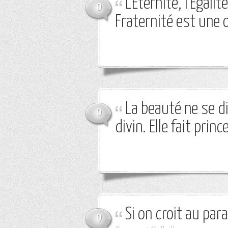
L'Eternité, l'Egali
0
Fraternité est une 
La beauté ne se di
0
divin. Elle fait pri
Si on croit au par
0