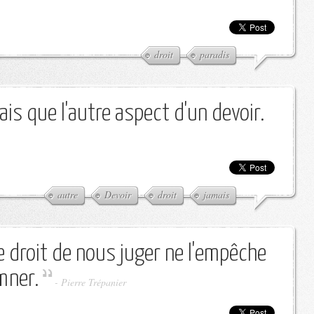
droit
paradis
ais que l'autre aspect d'un devoir.
autre
Devoir
droit
jamais
le droit de nous juger ne l'empêche
mner.
-
Pierre Trépanier