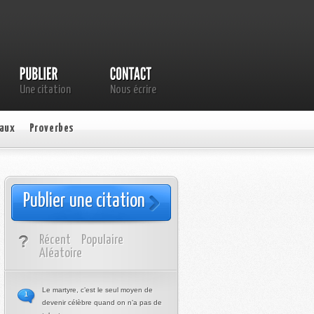
Une citation
Nous écrire
aux
Proverbes
Publier une citation
Récent
Populaire
Aléatoire
Le martyre, c’est le seul moyen de
1
devenir célèbre quand on n’a pas de