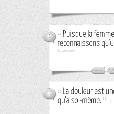
Puisque la femme 
0
reconnaissons qu'un 
Maupassant
droit
d
La douleur est une
0
qu'a soi-même.
-
Bo