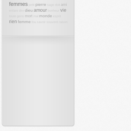
femmes
pierre
ami
petit
sage
doit
amour
vie
dieu
enfant
dire
bonheur
monde
mort
toute
gens
mal
esprit
rien
femme
fou
savoir
souvent
raison