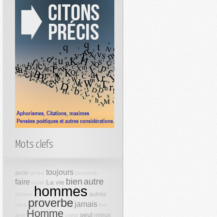
Mots clefs
toujours
avoir
temps
personne
bien
autre
faire
La vie
vérité
hommes
autres
choses
proverbe
jamais
vivre
fort
Homme
seul
mieux
âme
coeur