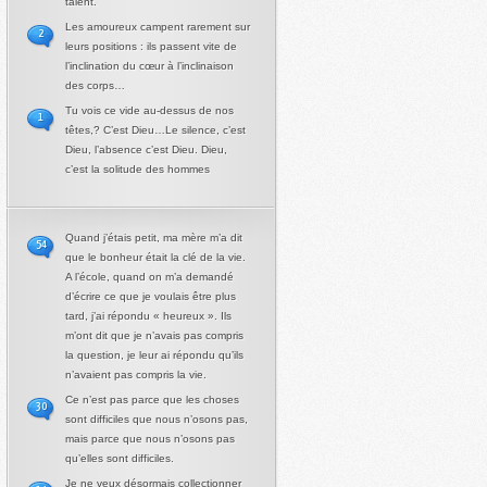
talent.
Les amoureux campent rarement sur
2
leurs positions : ils passent vite de
l’inclination du cœur à l’inclinaison
des corps…
Tu vois ce vide au-dessus de nos
1
têtes,? C’est Dieu…Le silence, c’est
Dieu, l’absence c’est Dieu. Dieu,
c’est la solitude des hommes
Quand j’étais petit, ma mère m’a dit
54
que le bonheur était la clé de la vie.
A l’école, quand on m’a demandé
d’écrire ce que je voulais être plus
tard, j’ai répondu « heureux ». Ils
m’ont dit que je n’avais pas compris
la question, je leur ai répondu qu’ils
n’avaient pas compris la vie.
Ce n’est pas parce que les choses
30
sont difficiles que nous n’osons pas,
mais parce que nous n’osons pas
qu’elles sont difficiles.
Je ne veux désormais collectionner