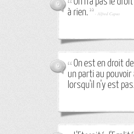
On n'a pas le dro
0
à rien.
-
Alfred Capus
On est en droit de
0
un parti au pouvoir
lorsqu'il n'y est pas