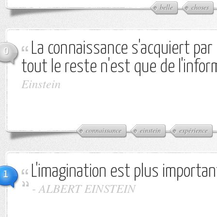
belle
choses
La connaissance s'acquiert par 
0
tout le reste n'est que de l'infor
Einstein
connaissance
einstein
expérience
L'imagination est plus importan
1
-
ALBERT EINSTEIN