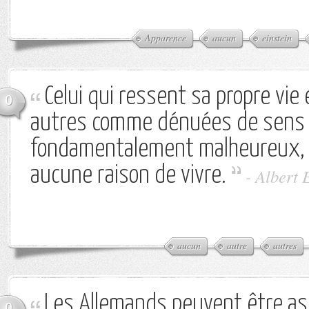
Apparence
aucun
einstein
Celui qui ressent sa propre vie 
0
autres comme dénuées de sens
fondamentalement malheureux, pu
aucune raison de vivre.
-
Albert 
aucun
autre
autres
Les Allemands peuvent être a
0