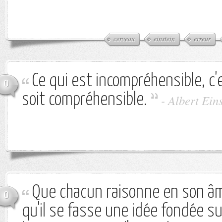
cerveau
einstein
erreur
Ce qui est incompréhensible, c
0
soit compréhensible.
-
Albert Ein
Que chacun raisonne en son âm
0
qu'il se fasse une idée fondée s