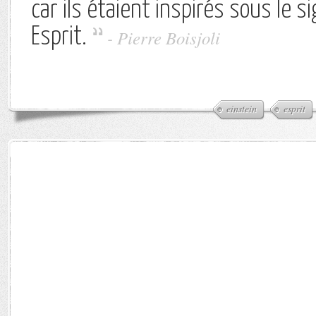
car ils étaient inspirés sous le s
Esprit.
-
Pierre Boisjoli
einstein
esprit