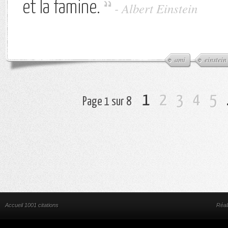
et la famine.
-
Albert Einstein
ami
einstein
1
2
3
4
5
Page 1 sur 8
Accueil 1001 citations
Réal