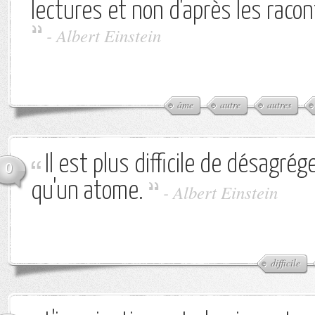
lectures et non d'après les raco
-
Albert Einstein
âme
autre
autres
Il est plus difficile de désagré
0
qu'un atome.
-
Albert Einstein
difficile