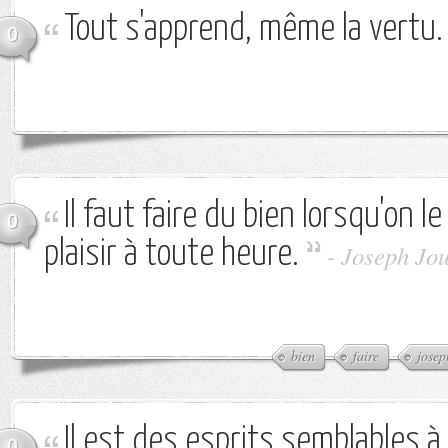
Tout s'apprend, même la vertu.
0
Il faut faire du bien lorsqu'on le
0
plaisir à toute heure.
-
Joseph Jou
bien
faire
josep
Il est des esprits semblables à
0