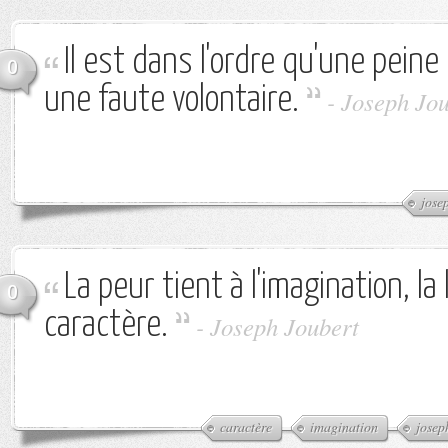
Il est dans l'ordre qu'une peine
0
une faute volontaire.
-
Joseph Jou
jose
La peur tient à l'imagination, la
0
caractère.
-
Joseph Joubert
caractère
imagination
josep