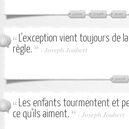
autrui
joseph
maux
L'exception vient toujours de la
0
règle.
-
Joseph Joubert
joseph
Les enfants tourmentent et p
0
ce qu'ils aiment.
-
Joseph Joubert