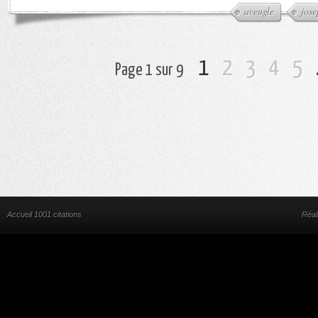
aveugle
jose
1
2
3
4
5
Page 1 sur 9
Accueil 1001 citations
Réal