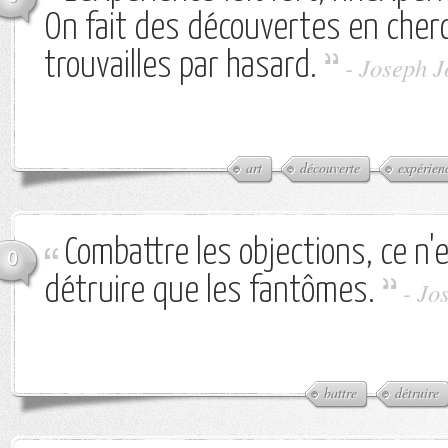
On fait des découvertes en cher
trouvailles par hasard.
-
Joseph J
art
découverte
expérien
Combattre les objections, ce n'
0
détruire que les fantômes.
-
Jo
battre
détruire