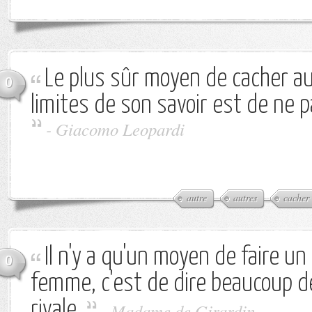
Le plus sûr moyen de cacher au
0
limites de son savoir est de ne 
-
Giacomo Leopardi
autre
autres
cacher
Il n'y a qu'un moyen de faire un
0
femme, c'est de dire beaucoup d
rivale.
-
Madame de Girardin