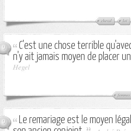
cheval
loi
C'est une chose terrible qu'ave
0
n'y ait jamais moyen de placer u
Hegel
femmes
Le remariage est le moyen légal
0