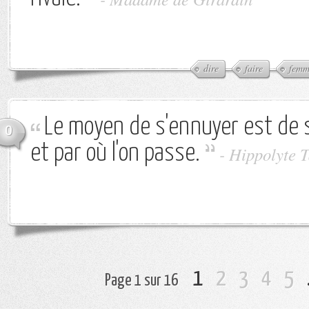
dire
faire
femm
Le moyen de s'ennuyer est de sa
0
et par où l'on passe.
-
Hippolyte T
1
2
3
4
5
Page 1 sur 16