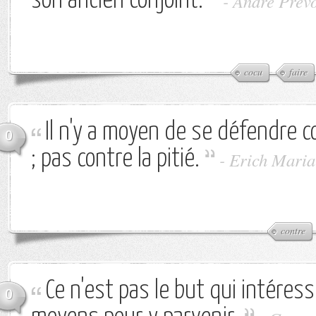
son ancien conjoint.
-
André Prév
cocu
faire
Il n'y a moyen de se défendre c
0
; pas contre la pitié.
-
Erich Mari
contre
Ce n'est pas le but qui intéress
0