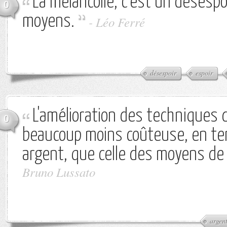
La mélancolie, c'est un désespoi
0
moyens.
-
Léo Ferré
désespoir
espoir
L'amélioration des techniques 
0
beaucoup moins coûteuse, en te
argent, que celle des moyens de
Bruno Lussato
argen