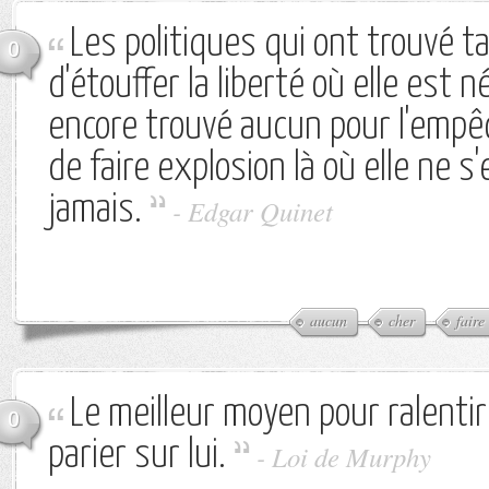
Les politiques qui ont trouvé 
0
d'étouffer la liberté où elle est n
encore trouvé aucun pour l'empêc
de faire explosion là où elle ne 
jamais.
-
Edgar Quinet
aucun
cher
faire
Le meilleur moyen pour ralentir
0
parier sur lui.
-
Loi de Murphy