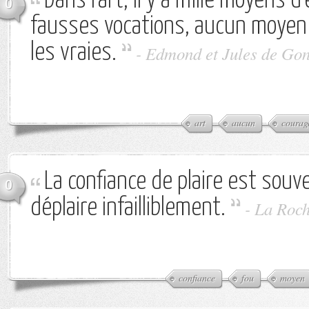
Dans l'art, il y a mille moyens 
0
fausses vocations, aucun moyen
les vraies.
-
Edmond et Jules de Go
art
aucun
courag
La confiance de plaire est sou
0
déplaire infailliblement.
-
La Roch
confiance
fou
moyen