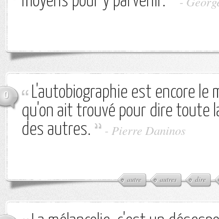
moyens pour y parvenir.
-
Georg
L'autobiographie est encore le 
0
qu'on ait trouvé pour dire toute l
des autres.
-
Pierre Daninos
autre
autres
dire