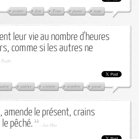
avenir
fou
Fous
passé
sage
ent leur vie au nombre d'heures
rs, comme si les autres ne
 Parfit
autre
autres
compte
nombre
passé
, amende le présent, crains
e le pêché.
-
Jan Hus