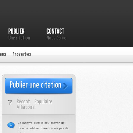
Une citation
Nous écrire
aux
Proverbes
Publier une citation
Récent
Populaire
Aléatoire
Le martyre, c’est le seul moyen de
1
devenir célèbre quand on n’a pas de