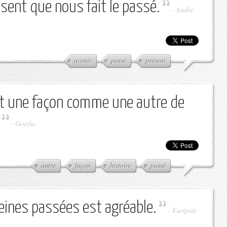
ésent que nous fait le passé.
-
André
avenir
passé
présent
 est une façon comme une autre de
-
Goethe
autre
façon
histoire
passé
eines passées est agréable.
-
Euripide