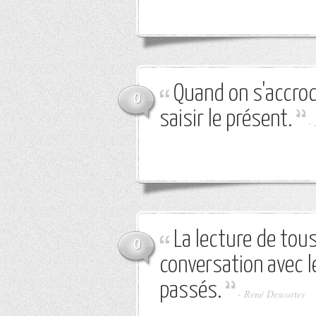
Quand on s'accroc
0
saisir le présent.
-
La lecture de tou
0
conversation avec l
passés.
-
René Descartes