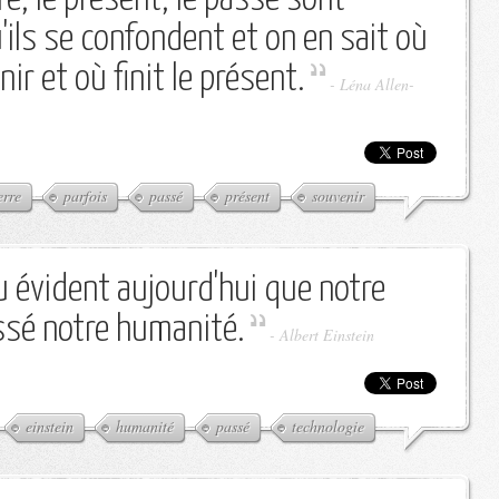
'ils se confondent et on en sait où
r et où finit le présent.
-
Léna Allen-
erre
parfois
passé
présent
souvenir
u évident aujourd'hui que notre
ssé notre humanité.
-
Albert Einstein
einstein
humanité
passé
technologie