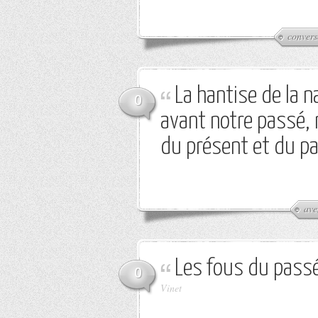
convers
La hantise de la 
0
avant notre passé, n
du présent et du 
ave
Les fous du passé 
0
Vinet