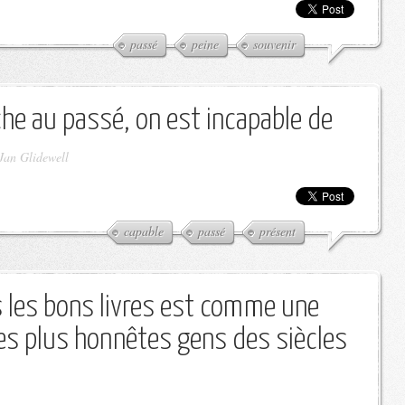
passé
peine
souvenir
he au passé, on est incapable de
Jan Glidewell
capable
passé
présent
s les bons livres est comme une
es plus honnêtes gens des siècles