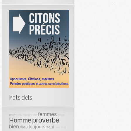
Mots clefs
femmes
mort
fou
raison
fort
gens
proverbe
Homme
bien
toujours
dieu
seul
dire
mal