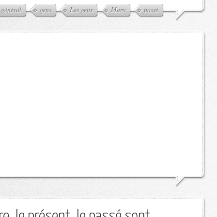
général
gens
Les gens
Marx
passé
e, le présent, le passé sont