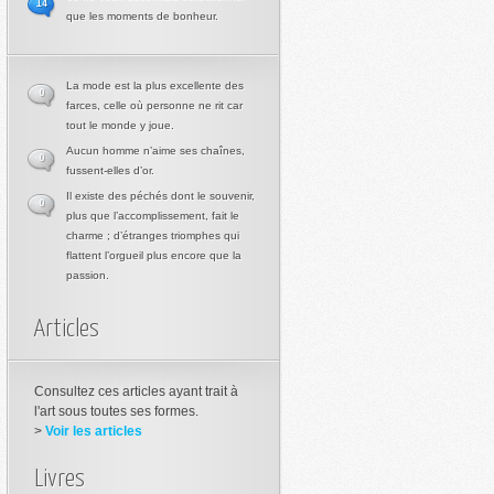
14
que les moments de bonheur.
La mode est la plus excellente des
0
farces, celle où personne ne rit car
tout le monde y joue.
Aucun homme n’aime ses chaînes,
0
fussent-elles d’or.
Il existe des péchés dont le souvenir,
0
plus que l’accomplissement, fait le
charme ; d’étranges triomphes qui
flattent l’orgueil plus encore que la
passion.
Articles
Consultez ces articles ayant trait à
l'art sous toutes ses formes.
>
Voir les articles
Livres