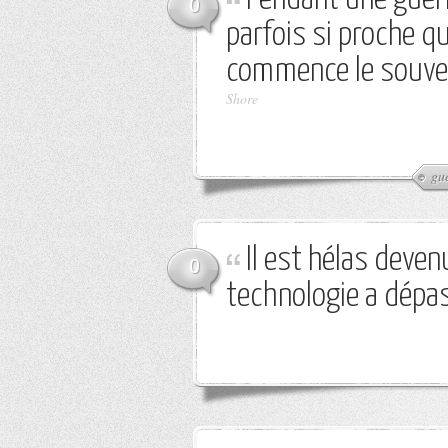
0
parfois si proche qu
commence le souveni
Shore
gu
Il est hélas deven
0
technologie a dépa