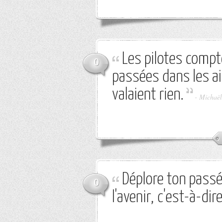
Les pilotes compt
0
passées dans les ai
valaient rien.
-
Michaël
Déplore ton passé
0
l'avenir, c'est-à-dir