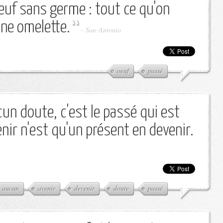
euf sans germe : tout ce qu'on
une omelette.
-
San-Antonio
oeuf
passé
ucun doute, c'est le passé qui est
venir n'est qu'un présent en devenir.
aucun
avenir
devenir
doute
passé