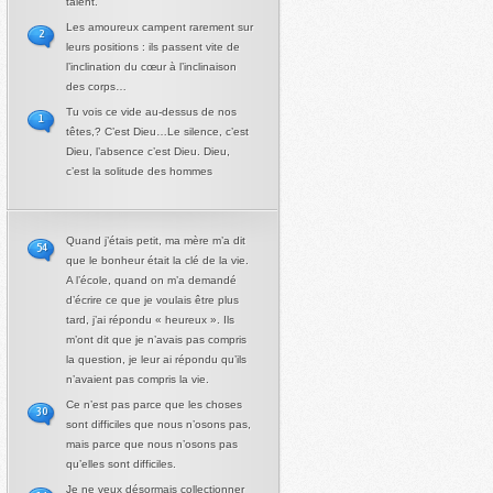
talent.
Les amoureux campent rarement sur
2
leurs positions : ils passent vite de
l’inclination du cœur à l’inclinaison
des corps…
Tu vois ce vide au-dessus de nos
1
têtes,? C’est Dieu…Le silence, c’est
Dieu, l’absence c’est Dieu. Dieu,
c’est la solitude des hommes
Quand j’étais petit, ma mère m’a dit
54
que le bonheur était la clé de la vie.
A l’école, quand on m’a demandé
d’écrire ce que je voulais être plus
tard, j’ai répondu « heureux ». Ils
m’ont dit que je n’avais pas compris
la question, je leur ai répondu qu’ils
n’avaient pas compris la vie.
Ce n’est pas parce que les choses
30
sont difficiles que nous n’osons pas,
mais parce que nous n’osons pas
qu’elles sont difficiles.
Je ne veux désormais collectionner