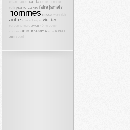
monde
enfant
sage
temps
bonheur
faire
jamais
pierre
La vie
petit
hommes
mieux
vivre
doit
autre
vie
rien
souvent
esprit
avoir
personne
toute
vérité
coeur
amour
femme
autres
choses
âme
ami
savoir