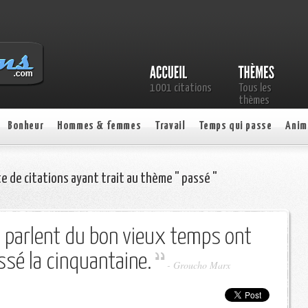
1001 citations
Tous les
thèmes
Bonheur
Hommes & femmes
Travail
Temps qui passe
Anim
te de citations ayant trait au thème " passé "
 parlent du bon vieux temps ont
sé la cinquantaine.
-
Groucho Marx