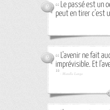
Le passé est un o
0
peut en tirer c'est 
L'avenir ne fait a
0
imprévisible. Et l'a
-
Mandla Langa