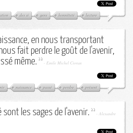
ation
des si
gens
honnêteté
lecture
naissance, en nous transportant
ous fait perdre le goût de l'avenir,
passé même.
-
Emile Michel Cioran
nir
naissance
passé
perdre
présent
sont les sages de l'avenir.
-
Alexandre