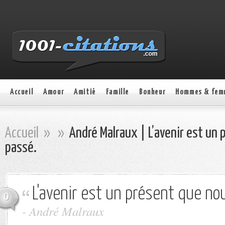
Accueil
Amour
Amitié
Famille
Bonheur
Hommes & fem
Accueil
»
»
André Malraux | L’avenir est un 
passé.
L'avenir est un présent que nou
0
- André Malraux