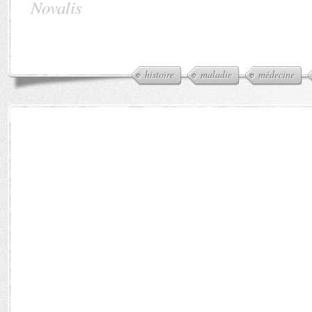
Novalis
histoire
maladie
médecine