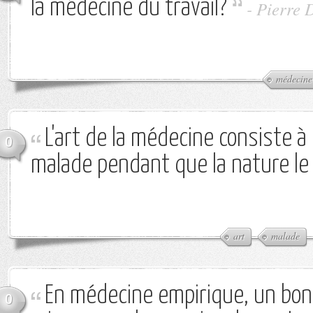
la médecine du travail?
-
Pierre 
médecine
L'art de la médecine consiste à 
0
malade pendant que la nature le 
art
malade
En médecine empirique, un bon
0