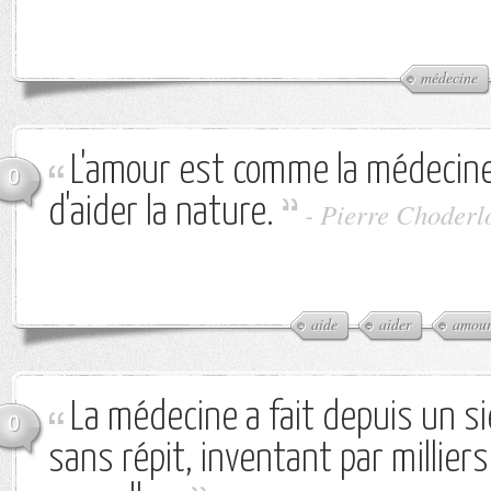
médecine
L'amour est comme la médecine
0
d'aider la nature.
-
Pierre Choderl
aide
aider
amou
La médecine a fait depuis un s
0
sans répit, inventant par millier