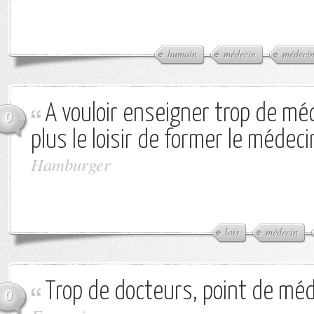
humain
médecin
médeci
A vouloir enseigner trop de méd
0
plus le loisir de former le médeci
Hamburger
lois
médecin
Trop de docteurs, point de méd
0