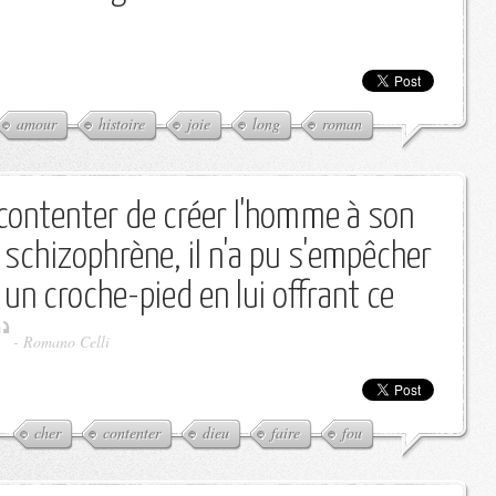
amour
histoire
joie
long
roman
 contenter de créer l'homme à son
 schizophrène, il n'a pu s'empêcher
t un croche-pied en lui offrant ce
-
Romano Celli
cher
contenter
dieu
faire
fou