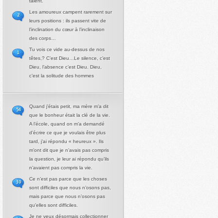
talent.
Les amoureux campent rarement sur
2
leurs positions : ils passent vite de
l’inclination du cœur à l’inclinaison
des corps…
Tu vois ce vide au-dessus de nos
1
têtes,? C’est Dieu…Le silence, c’est
Dieu, l’absence c’est Dieu. Dieu,
c’est la solitude des hommes
Quand j’étais petit, ma mère m’a dit
54
que le bonheur était la clé de la vie.
A l’école, quand on m’a demandé
d’écrire ce que je voulais être plus
tard, j’ai répondu « heureux ». Ils
m’ont dit que je n’avais pas compris
la question, je leur ai répondu qu’ils
n’avaient pas compris la vie.
Ce n’est pas parce que les choses
30
sont difficiles que nous n’osons pas,
mais parce que nous n’osons pas
qu’elles sont difficiles.
Je ne veux désormais collectionner