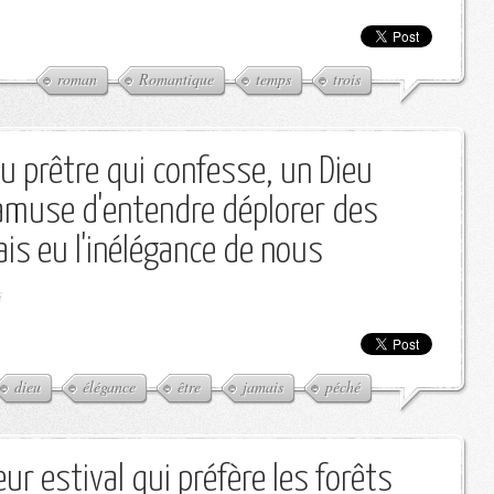
roman
Romantique
temps
trois
u prêtre qui confesse, un Dieu
'amuse d'entendre déplorer des
ais eu l'inélégance de nous
i
dieu
élégance
être
jamais
péché
r estival qui préfère les forêts