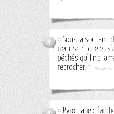
Sous la soutane d
0
rieur se cache et s
péchés qu'il n'a jam
reprocher.
-
Romano Cell
Pyromane : flambeu
0