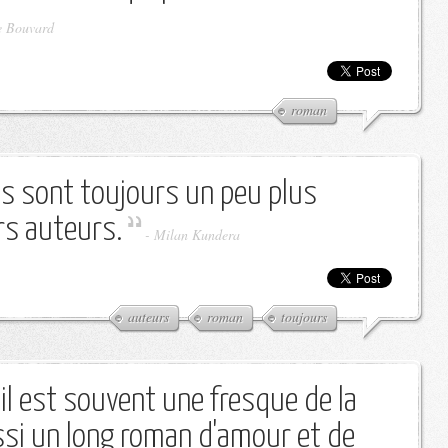
e Bouvard
roman
s sont toujours un peu plus
urs auteurs.
-
Milan Kundera
auteurs
roman
toujours
ail est souvent une fresque de la
ussi un long roman d'amour et de