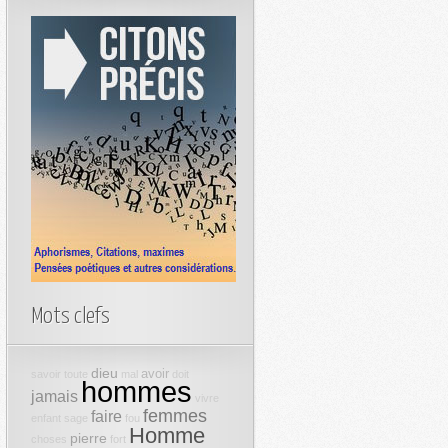
Mots clefs
dieu
avoir
savoir
toute
mal
doit
hommes
jamais
vivre
femmes
faire
enfant
sage
fou
Homme
pierre
choses
fort