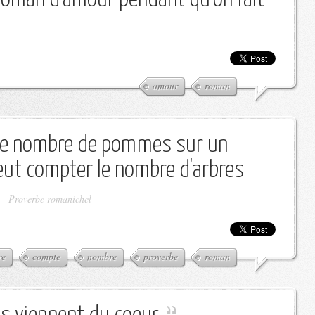
amour
roman
le nombre de pommes sur un
eut compter le nombre d'arbres
-
Proverbe romanichel
re
compte
nombre
proverbe
roman