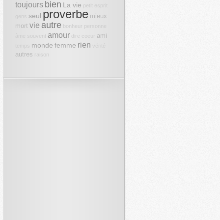
bien
toujours
La vie
petit
esprit
proverbe
seul
mieux
gens
autre
vie
mort
bonheur
personne
amour
ami
âme
souvent
dire
coeur
rien
monde
femme
temps
vérité
autres
raison