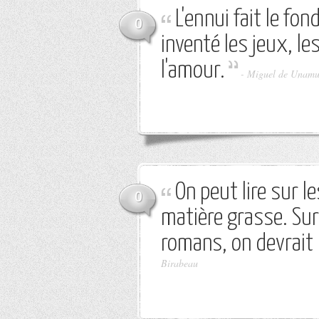
L'ennui fait le fond
0
inventé les jeux, le
l'amour.
-
Miguel de Unam
On peut lire sur 
0
matière grasse. Sur
romans, on devrait 
Birabeau