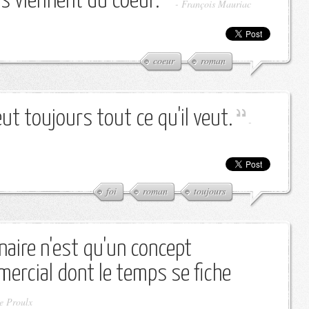
s viennent du coeur.
-
François Mauriac
coeur
roman
peut toujours tout ce qu'il veut.
-
foi
roman
toujours
naire n'est qu'un concept
ercial dont le temps se fiche
e Proulx