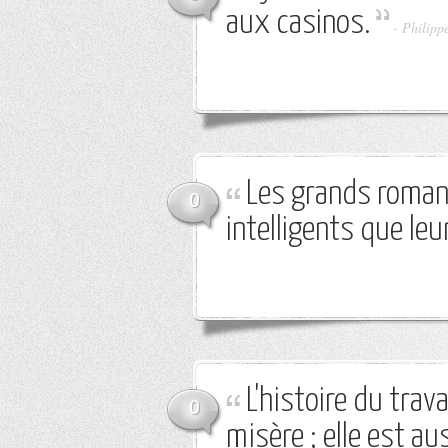
aux casinos.
-
Philipp
Les grands roman
0
intelligents que le
L'histoire du trav
0
misère ; elle est a