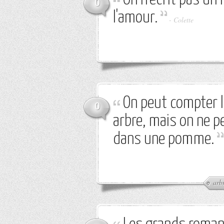
0
l'amour.
-
Colette
On peut compter 
0
arbre, mais on ne p
dans une pomme.
arb