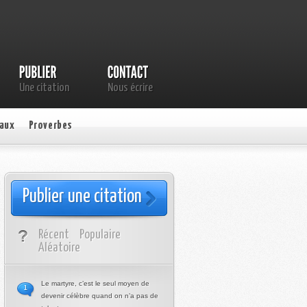
Une citation
Nous écrire
aux
Proverbes
Publier une citation
Récent
Populaire
Aléatoire
Le martyre, c’est le seul moyen de
1
devenir célèbre quand on n’a pas de