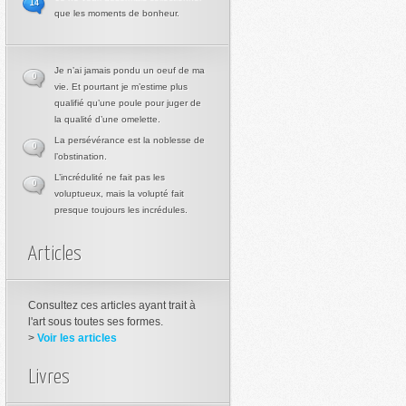
14
que les moments de bonheur.
Je n’ai jamais pondu un oeuf de ma
0
vie. Et pourtant je m’estime plus
qualifié qu’une poule pour juger de
la qualité d’une omelette.
La persévérance est la noblesse de
0
l’obstination.
L’incrédulité ne fait pas les
0
voluptueux, mais la volupté fait
presque toujours les incrédules.
Articles
Consultez ces articles ayant trait à
l'art sous toutes ses formes.
>
Voir les articles
Livres