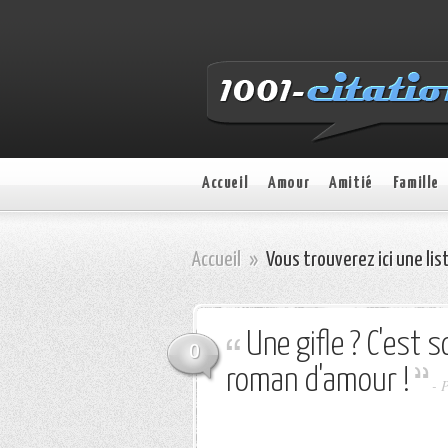
Accueil
Amour
Amitié
Famille
Accueil
»
Vous trouverez ici une lis
Une gifle ? C'est 
0
roman d'amour !
-
P