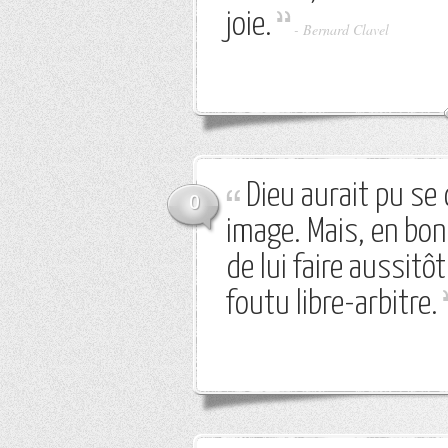
joie.
-
Bernard Clavel
Dieu aurait pu se
0
image. Mais, en bon
de lui faire aussitô
foutu libre-arbitre.