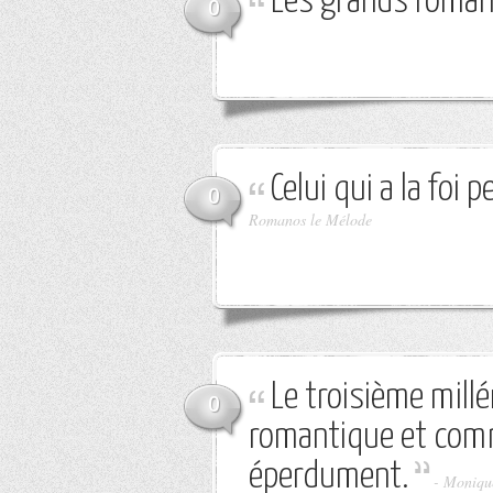
Les grands roman
0
Celui qui a la foi 
0
Romanos le Mélode
Le troisième millé
0
romantique et comm
éperdument.
-
Moniqu