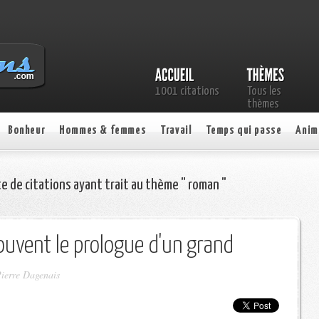
1001 citations
Tous les
thèmes
Bonheur
Hommes & femmes
Travail
Temps qui passe
Anim
te de citations ayant trait au thème " roman "
souvent le prologue d'un grand
ierre Dagenais