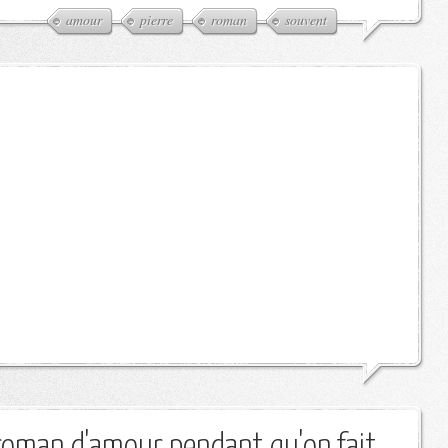
amour
pierre
roman
souvent
 roman d'amour pendant qu'on fait