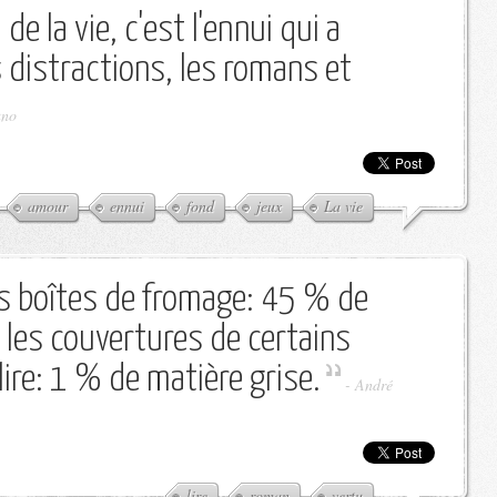
 de la vie, c'est l'ennui qui a
s distractions, les romans et
uno
amour
ennui
fond
jeux
La vie
les boîtes de fromage: 45 % de
 les couvertures de certains
lire: 1 % de matière grise.
-
André
lire
roman
vertu