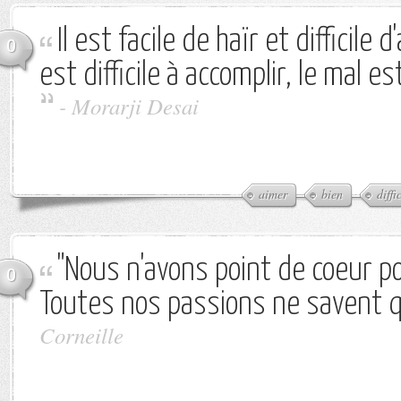
Il est facile de haïr et difficile 
0
est difficile à accomplir, le mal es
-
Morarji Desai
aimer
bien
diffi
"Nous n'avons point de coeur po
0
Toutes nos passions ne savent qu
Corneille