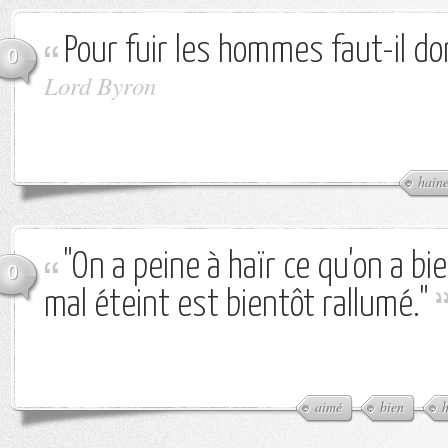
Pour fuir les hommes faut-il don
0
Lord Byron
hain
"On a peine à haïr ce qu'on a bie
0
mal éteint est bientôt rallumé."
aimé
bien