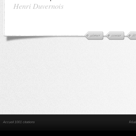
Henri Duvernois
aimer
coeur
êt
Accueil 1001 citations
Réal