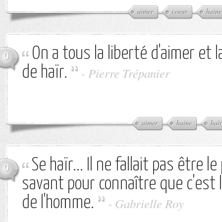
aimer
coeur
haine
On a tous la liberté d'aimer et 
0
de haïr.
-
Pierre Trépanier
aimer
haine
haïr
Se haïr... Il ne fallait pas être l
0
savant pour connaître que c'est l
de l'homme.
-
Gabrielle Roy