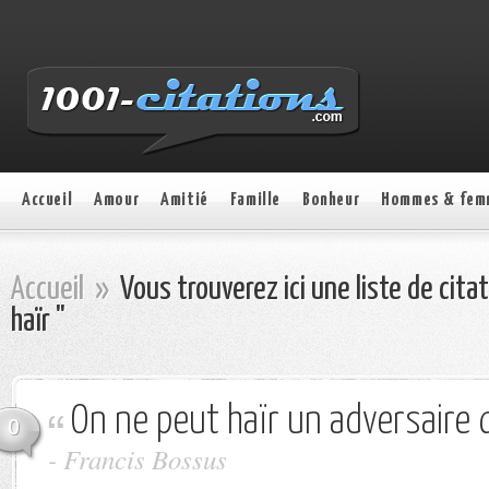
Accueil
Amour
Amitié
Famille
Bonheur
Hommes & fem
Accueil
»
Vous trouverez ici une liste de cita
haïr "
On ne peut haïr un adversaire q
0
-
Francis Bossus