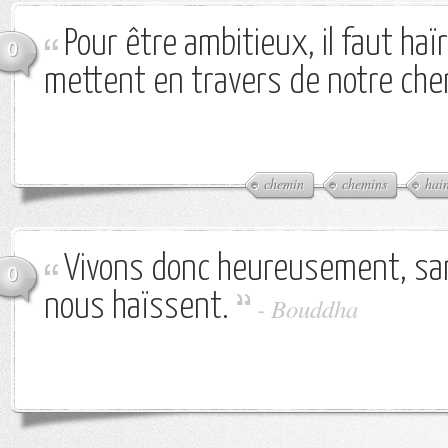
Pour être ambitieux, il faut haï
0
mettent en travers de notre che
chemin
chemins
hai
Vivons donc heureusement, san
0
nous haïssent.
-
Bouddha