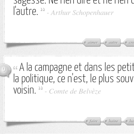
sagesse. Ne rien dire et ne rien cr
l'autre.
-
Arthur Schopenhauer
aimer
autre
cro
A la campagne et dans les petite
0
la politique, ce n'est, le plus so
voisin.
-
Comte de Belvèze
faire
haine
ha