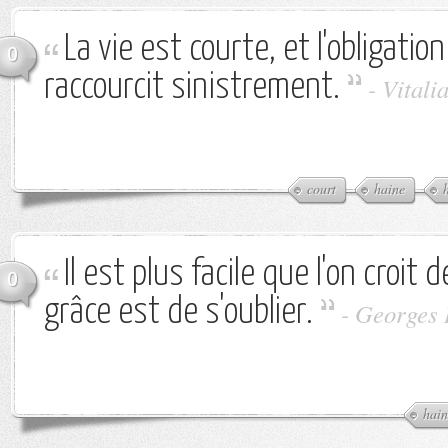
La vie est courte, et l'obligation
0
raccourcit sinistrement.
-
Vitali
court
haine
Il est plus facile que l'on croit d
0
grâce est de s'oublier.
-
Georges 
hain