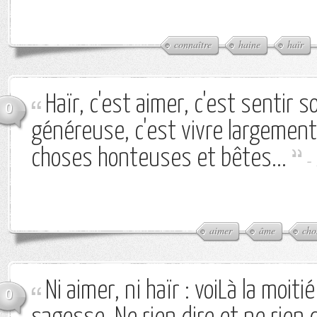
connaître
haine
haïr
Haïr, c'est aimer, c'est sentir
0
généreuse, c'est vivre largemen
choses honteuses et bêtes...
-
aimer
âme
cho
Ni aimer, ni haïr : voiLà la moiti
0