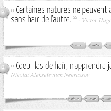
Certaines natures ne peuvent a
0
sans haïr de l'autre.
-
Victor Hug
aimer
autre
c
Coeur las de haïr, n'apprendra j
0
Nikolaï Alekseïevitch Nekrassov
aimer
coeur
hai