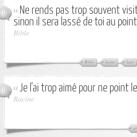
Ne rends pas trop souvent visit
0
sinon il sera lassé de toi au point
Bible
Bible
haine
haïr
Je l'ai trop aimé pour ne point le
0
Racine
a