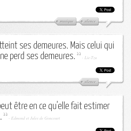
musique
silence
atteint ses demeures. Mais celui qui
onne perd ses demeures.
-
Lie-Tzu
silence
ut être en ce qu'elle fait estimer
.
-
Edmond et Jules de Goncourt