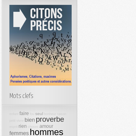
Mots clefs
faire
seul
enfant
fou
bonheur
raison
proverbe
bien
petit
vivre
rien
amour
esprit
choses
hommes
femmes