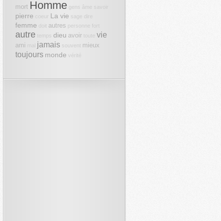
Homme
mort
gens
âme
savoir
pierre
La vie
coeur
sage
dire
femme
autres
doit
personne
fort
autre
vie
dieu
avoir
temps
toute
jamais
ami
mieux
mal
souvent
toujours
monde
vérité