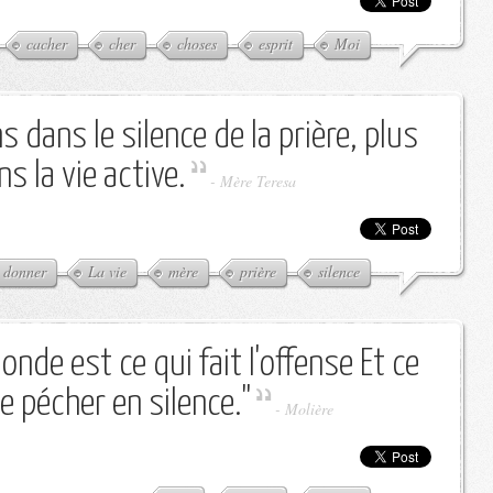
cacher
cher
choses
esprit
Moi
 dans le silence de la prière, plus
 la vie active.
-
Mère Teresa
donner
La vie
mère
prière
silence
nde est ce qui fait l'offense Et ce
e pécher en silence."
-
Molière