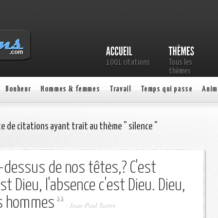
1001 citations
Tous les
thèmes
Bonheur
Hommes & femmes
Travail
Temps qui passe
Anim
te de citations ayant trait au thème " silence "
u-dessus de nos têtes,? C'est
est Dieu, l'absence c'est Dieu. Dieu,
des hommes
-
Jean-Paul Sartre