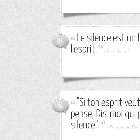
Le silence est un
0
l'esprit.
-
Louis Lavelle
"Si ton esprit veu
0
pense, Dis-moi qui 
silence."
-
François de Mai