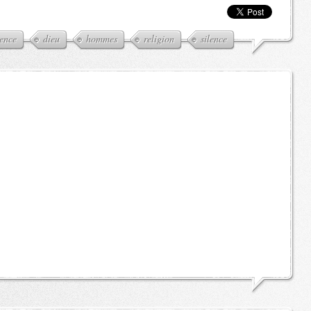
ence
dieu
hommes
religion
silence