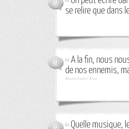
On peut écrire dan
0
se relire que dans le
A la fin, nous no
0
de nos ennemis, ma
Martin Luther King
Quelle musique, le
0