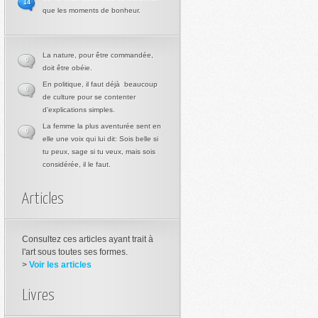
14
que les moments de bonheur.
La nature, pour être commandée,
0
doit être obéie.
En politique, il faut déjà beaucoup
0
de culture pour se contenter
d’explications simples.
La femme la plus aventurée sent en
0
elle une voix qui lui dit: Sois belle si
tu peux, sage si tu veux, mais sois
considérée, il le faut.
Articles
Consultez ces articles ayant trait à
l'art sous toutes ses formes.
>
Voir les articles
Livres