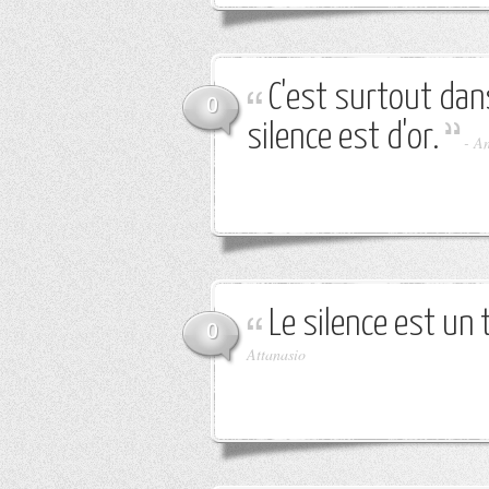
C'est surtout dan
0
silence est d'or.
-
An
Le silence est un t
0
Attanasio