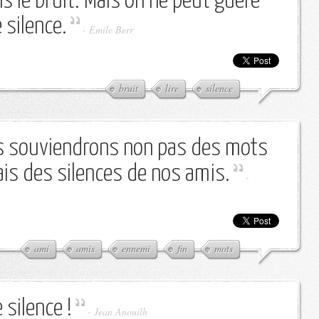
s le bruit. Mais on ne peut guère
 silence.
-
Emile Berr
bruit
lire
silence
us souviendrons non pas des mots
is des silences de nos amis.
-
ami
amis
ennemi
fin
mots
 silence !
-
Jean Anouilh