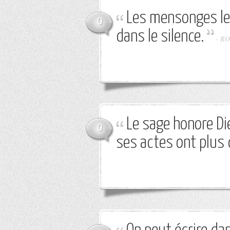
Les mensonges le
0
dans le silence.
-
RO
Le sage honore Di
0
ses actes ont plus 