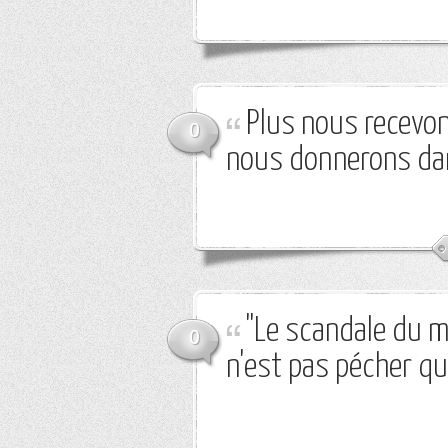
Plus nous recevons
0
nous donnerons dans
"Le scandale du mo
0
n'est pas pécher qu