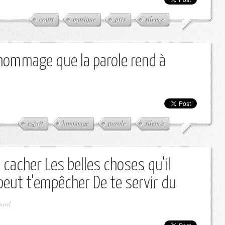
court
musique
prix
silence
 hommage que la parole rend à
esprit
hommage
parole
silence
t cacher Les belles choses qu'il
peut t'empêcher De te servir du
nard