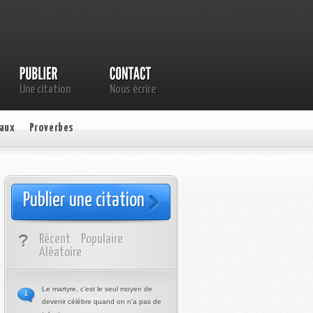
Une citation
Nous écrire
aux
Proverbes
Publier une citation
Récent
Populaire
Aléatoire
Le martyre, c’est le seul moyen de
1
devenir célèbre quand on n’a pas de