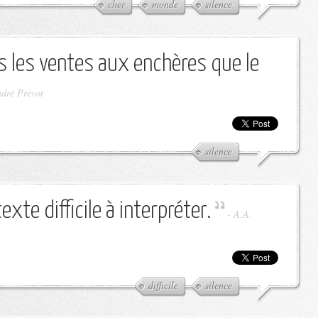
cher
monde
silence
s les ventes aux enchères que le
dré Prévot
silence
exte difficile à interpréter.
-
A.A.
difficile
silence