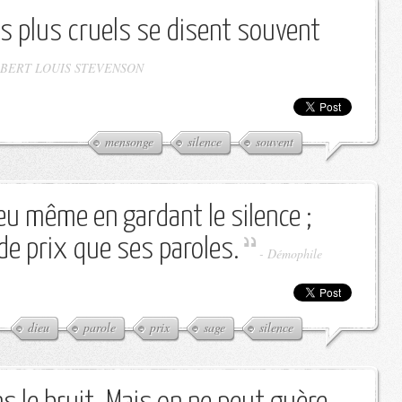
s plus cruels se disent souvent
BERT LOUIS STEVENSON
mensonge
silence
souvent
eu même en gardant le silence ;
de prix que ses paroles.
-
Démophile
dieu
parole
prix
sage
silence