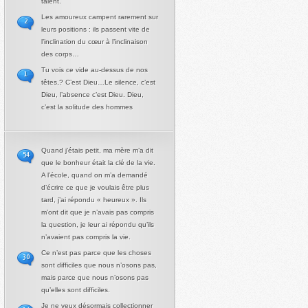
talent.
Les amoureux campent rarement sur
2
leurs positions : ils passent vite de
l’inclination du cœur à l’inclinaison
des corps…
Tu vois ce vide au-dessus de nos
1
têtes,? C’est Dieu…Le silence, c’est
Dieu, l’absence c’est Dieu. Dieu,
c’est la solitude des hommes
Quand j’étais petit, ma mère m’a dit
54
que le bonheur était la clé de la vie.
A l’école, quand on m’a demandé
d’écrire ce que je voulais être plus
tard, j’ai répondu « heureux ». Ils
m’ont dit que je n’avais pas compris
la question, je leur ai répondu qu’ils
n’avaient pas compris la vie.
Ce n’est pas parce que les choses
30
sont difficiles que nous n’osons pas,
mais parce que nous n’osons pas
qu’elles sont difficiles.
Je ne veux désormais collectionner