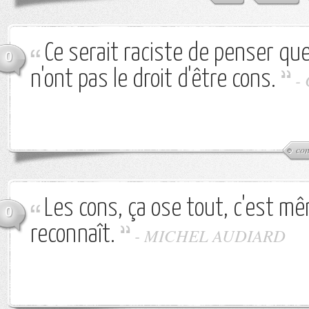
Ce serait raciste de penser qu
0
n'ont pas le droit d'être cons.
-
con
Les cons, ça ose tout, c'est mê
0
reconnaît.
-
MICHEL AUDIARD