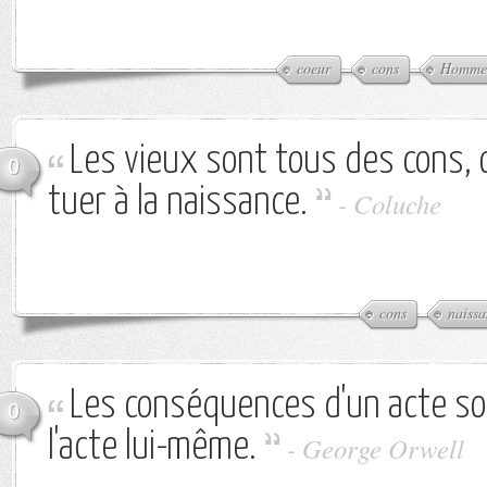
coeur
cons
Homme
Les vieux sont tous des cons, o
0
tuer à la naissance.
-
Coluche
cons
naissa
Les conséquences d'un acte so
0
l'acte lui-même.
-
George Orwell