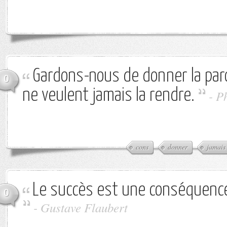
Gardons-nous de donner la paro
0
ne veulent jamais la rendre.
-
Ph
cons
donner
jamais
Le succès est une conséquence
0
-
Gustave Flaubert