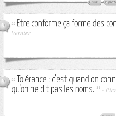
cons
pierr
Etre conforme ça forme des co
0
Vernier
Tolérance : c'est quand on conn
0
qu'on ne dit pas les noms.
-
Pie
cons