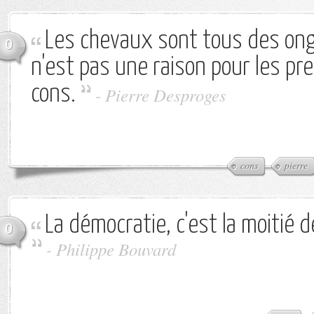
Les chevaux sont tous des ong
0
n'est pas une raison pour les pr
cons.
-
Pierre Desproges
cons
pierre
La démocratie, c'est la moitié 
0
-
Philippe Bouvard