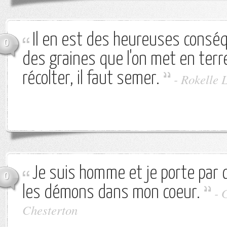
Il en est des heureuses cons
0
des graines que l'on met en terr
récolter, il faut semer.
-
Rokelle 
Je suis homme et je porte par
0
les démons dans mon coeur.
-
G
Chesterton