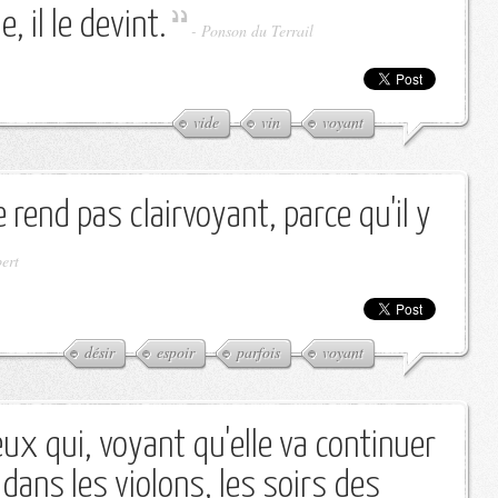
e, il le devint.
-
Ponson du Terrail
vide
vin
voyant
e rend pas clairvoyant, parce qu'il y
ert
désir
espoir
parfois
voyant
eux qui, voyant qu'elle va continuer
dans les violons, les soirs des