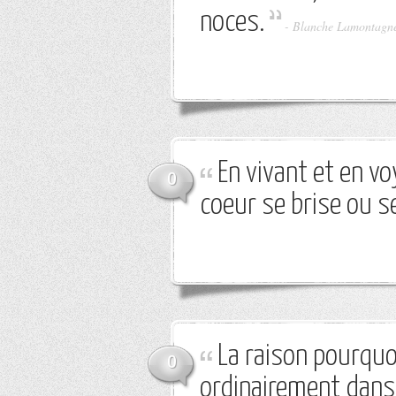
noces.
-
Blanche Lamontagn
En vivant et en vo
0
coeur se brise ou s
La raison pourquo
0
ordinairement dans 