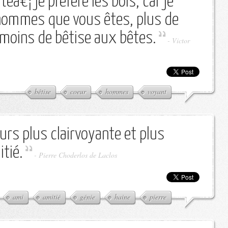
téâ€¦ je préfère les bois, car je
 hommes que vous êtes, plus de
 moins de bêtise aux bêtes.
-
Victor
bêtise
coeur
hommes
voyant
urs plus clairvoyante et plus
itié.
-
Pierre Choderlos de Laclos
ami
amitié
génie
haine
pierre