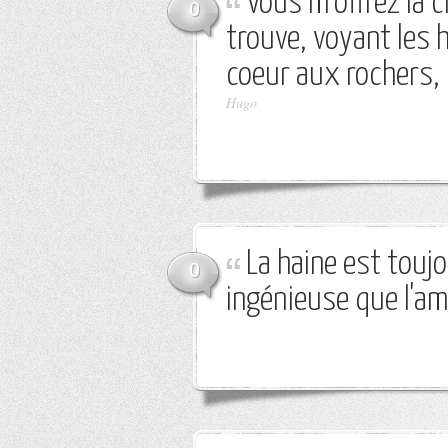
Vous m'offrez la ci
0
trouve, voyant les
coeur aux rochers,
Hugo
La haine est toujo
0
ingénieuse que l'am