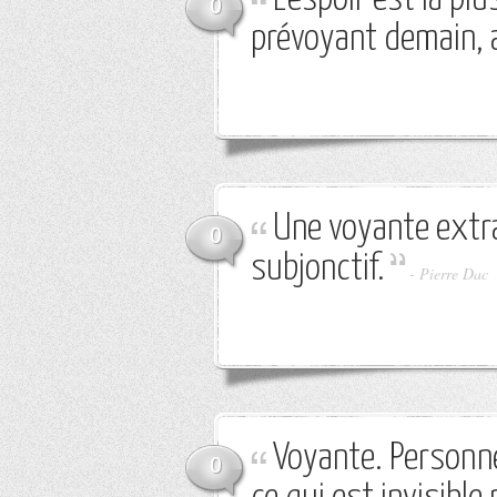
0
prévoyant demain, a
Une voyante extral
0
subjonctif.
-
Pierre Dac
Voyante. Personne
0