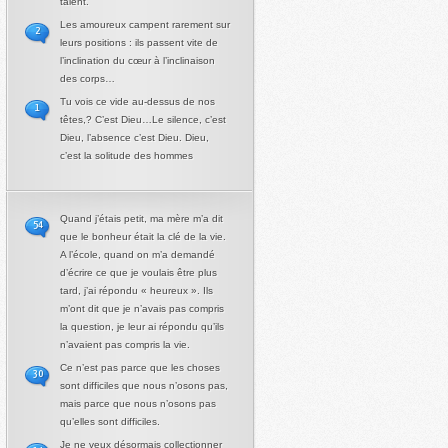
talent.
Les amoureux campent rarement sur
2
leurs positions : ils passent vite de
l’inclination du cœur à l’inclinaison
des corps…
Tu vois ce vide au-dessus de nos
1
têtes,? C’est Dieu…Le silence, c’est
Dieu, l’absence c’est Dieu. Dieu,
c’est la solitude des hommes
Quand j’étais petit, ma mère m’a dit
54
que le bonheur était la clé de la vie.
A l’école, quand on m’a demandé
d’écrire ce que je voulais être plus
tard, j’ai répondu « heureux ». Ils
m’ont dit que je n’avais pas compris
la question, je leur ai répondu qu’ils
n’avaient pas compris la vie.
Ce n’est pas parce que les choses
30
sont difficiles que nous n’osons pas,
mais parce que nous n’osons pas
qu’elles sont difficiles.
Je ne veux désormais collectionner