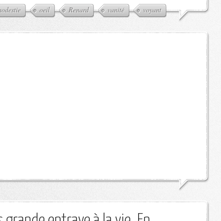
odestie
oeil
Renard
vanité
voyant
s grande entrave à la vie. En