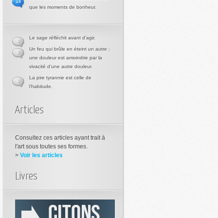
14
que les moments de bonheur.
Le sage réfléchit avant d’agir.
0
Un feu qui brûle en éteint un autre ;
0
une douleur est amoindrie par la
vivacité d’une autre douleur.
La pire tyrannie est celle de
0
l’habitude.
Articles
Consultez ces articles ayant trait à
l'art sous toutes ses formes.
>
Voir les articles
Livres