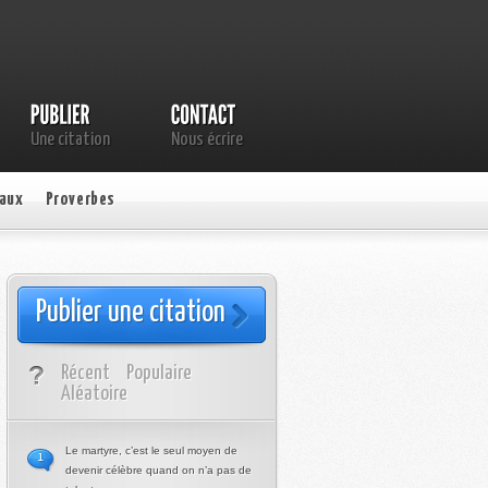
Une citation
Nous écrire
aux
Proverbes
Publier une citation
Récent
Populaire
Aléatoire
Le martyre, c’est le seul moyen de
1
devenir célèbre quand on n’a pas de