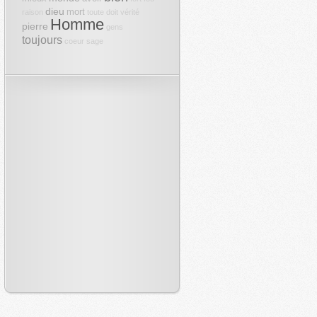
dieu
mort
raison
toute
doit
vérité
Homme
pierre
gens
toujours
coeur
sage