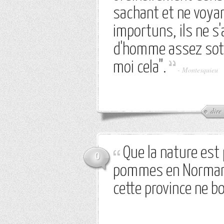
sachant et ne voyan
importuns, ils ne s'a
d'homme assez sot p
moi cela".
-
Montesquieu
dire
Que la nature est 
0
pommes en Normand
cette province ne b