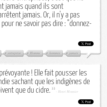
t jamais quand ils sont
rrêtent jamais. Or, il n'y a pas
our ne savoir pas dire : "donnez-
entreprise
Homme
hommes
jamais
prévoyante ! Elle fait pousser les
ie sachant que les indigènes de
oivent que du cidre.
-
Henri Monnier