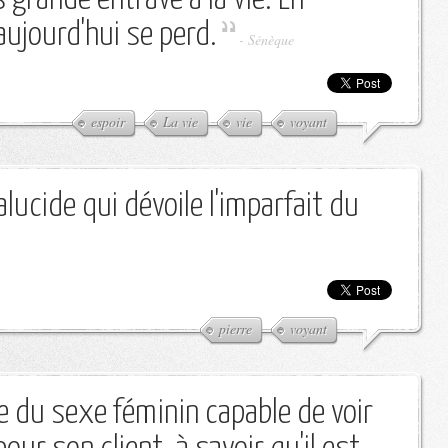
ujourd'hui se perd.
-
Sénèque
espoir
La vie
vie
voyant
ucide qui dévoile l'imparfait du
pierre
voyant
 du sexe féminin capable de voir