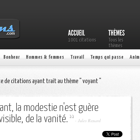
1001 citations
Tous les
thèmes
Bonheur
Hommes & femmes
Travail
Temps qui passe
Anim
te de citations ayant trait au thème " voyant "
oyant, la modestie n'est guère
isible, de la vanité.
-
Jules Renard