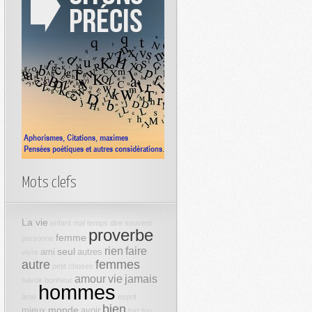
Mots clefs
La vie
enfant
mal
temps
dire
souvent
proverbe
femme
personne
rien
faire
seul
ami
autres
vivre
autre
femmes
petit
choses
amour
vie
jamais
savoir
bonheur
hommes
âme
esprit
bien
monde
mieux
avoir
fort
fou