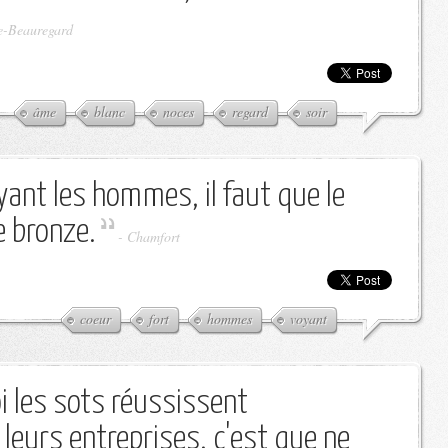
e-Beauregard
âme
blanc
noces
regard
soir
yant les hommes, il faut que le
e bronze.
-
Chamfort
coeur
fort
hommes
voyant
i les sots réussissent
leurs entreprises, c'est que ne