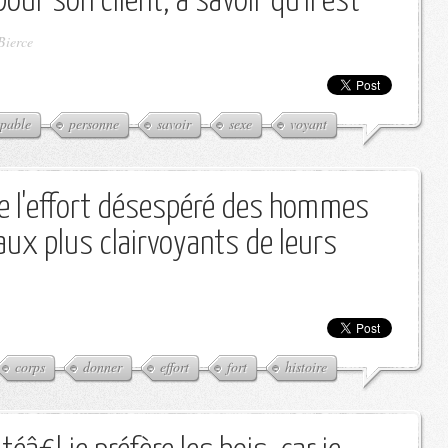
pour son client, à savoir qu'il est
Bierce
pable
personne
savoir
sexe
voyant
que l'effort désespéré des hommes
ux plus clairvoyants de leurs
corps
donner
effort
fort
histoire