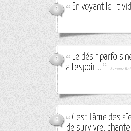
En voyant le lit vid
0
Le désir parfois n
0
a l'espoir...
-
Suzanne Rob
C'est l'âme des aï
0
de survivre, chante 