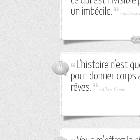
ce qui est invisible 
un imbécile.
-
Ambrose 
ca
L'histoire n'est 
0
pour donner corps a
rêves.
-
Albert Camus