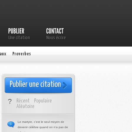
Une citation
Nous écrire
aux
Proverbes
Publier une citation
Récent
Populaire
Aléatoire
Le martyre, c’est le seul moyen de
1
devenir célèbre quand on n’a pas de