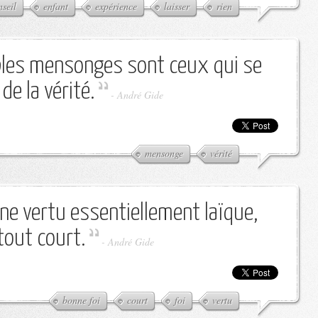
nseil
enfant
expérience
laisser
rien
bles mensonges sont ceux qui se
de la vérité.
-
André Gide
mensonge
vérité
une vertu essentiellement laïque,
tout court.
-
André Gide
bonne foi
court
foi
vertu