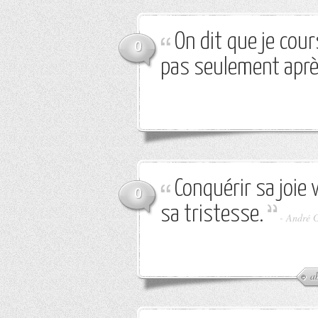
On dit que je cour
0
pas seulement aprè
Conquérir sa joie
0
sa tristesse.
-
André 
a