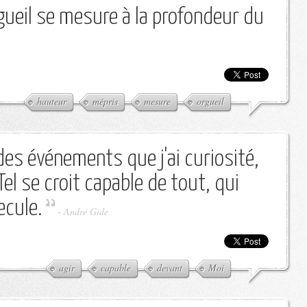
rgueil se mesure à la profondeur du
hauteur
mépris
mesure
orgueil
des événements que j'ai curiosité,
l se croit capable de tout, qui
ecule.
-
André Gide
agir
capable
devant
Moi