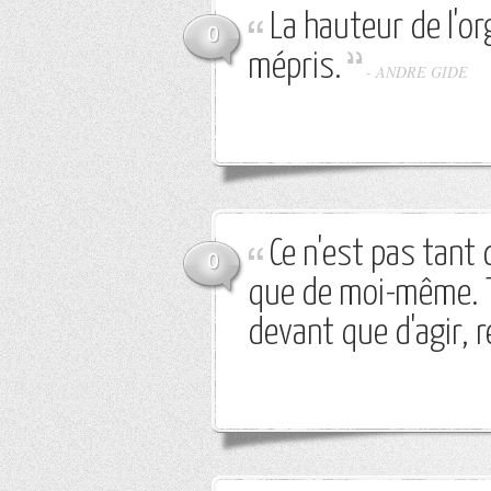
La hauteur de l'o
0
mépris.
-
ANDRE GIDE
Ce n'est pas tant 
0
que de moi-même. Te
devant que d'agir, r