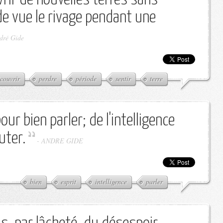
de vue le rivage pendant une
dré Gide
couvrir
perdre
période
sentir
terre
pour bien parler; de l'intelligence
uter.
-
ANDRE GIDE
bien
esprit
intelligence
parler