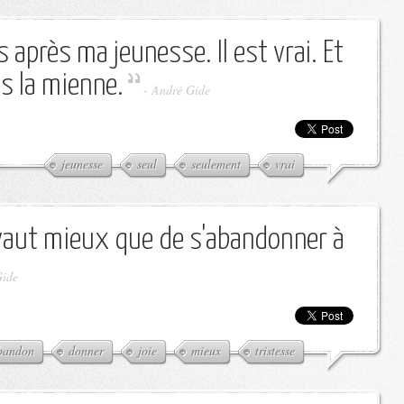
s après ma jeunesse. Il est vrai. Et
s la mienne.
-
André Gide
jeunesse
seul
seulement
vrai
 vaut mieux que de s'abandonner à
Gide
bandon
donner
joie
mieux
tristesse