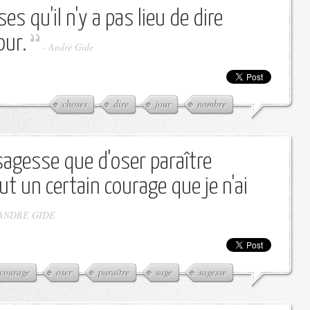
s qu'il n'y a pas lieu de dire
our.
-
André Gide
choses
dire
jour
nombre
sagesse que d'oser paraître
aut un certain courage que je n'ai
ANDRE GIDE
courage
oser
paraître
sage
sagesse