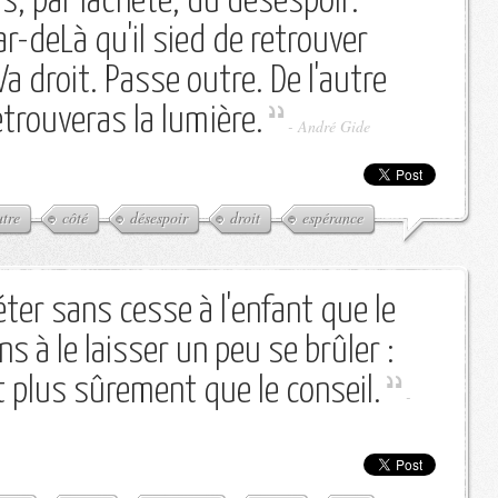
s, par lâcheté, du désespoir.
ar-deLà qu'il sied de retrouver
a droit. Passe outre. De l'autre
etrouveras la lumière.
-
André Gide
utre
côté
désespoir
droit
espérance
ter sans cesse à l'enfant que le
s à le laisser un peu se brûler :
t plus sûrement que le conseil.
-