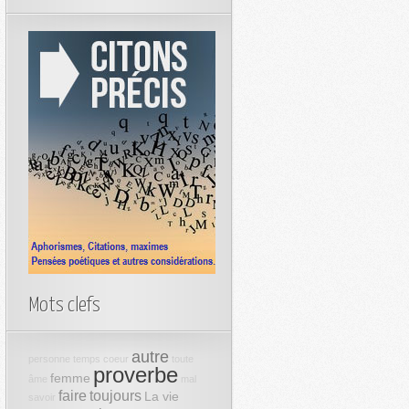
Mots clefs
autre
personne
temps
coeur
toute
proverbe
femme
âme
mal
faire
toujours
La vie
savoir