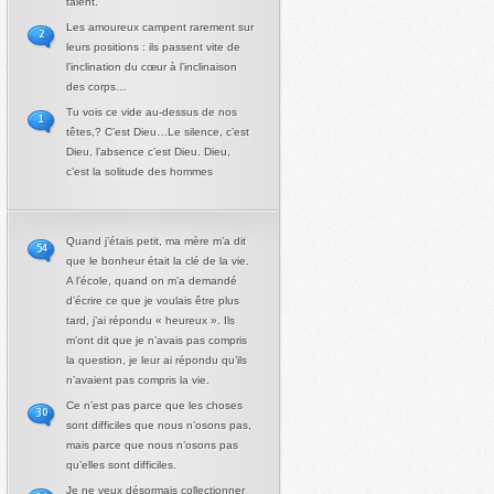
talent.
Les amoureux campent rarement sur
2
leurs positions : ils passent vite de
l’inclination du cœur à l’inclinaison
des corps…
Tu vois ce vide au-dessus de nos
1
têtes,? C’est Dieu…Le silence, c’est
Dieu, l’absence c’est Dieu. Dieu,
c’est la solitude des hommes
Quand j’étais petit, ma mère m’a dit
54
que le bonheur était la clé de la vie.
A l’école, quand on m’a demandé
d’écrire ce que je voulais être plus
tard, j’ai répondu « heureux ». Ils
m’ont dit que je n’avais pas compris
la question, je leur ai répondu qu’ils
n’avaient pas compris la vie.
Ce n’est pas parce que les choses
30
sont difficiles que nous n’osons pas,
mais parce que nous n’osons pas
qu’elles sont difficiles.
Je ne veux désormais collectionner