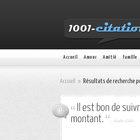
Accueil
Amour
Amitié
Famille
Accueil
»
Résultats de recherche p
Il est bon de suiv
0
montant.
-
André Gide