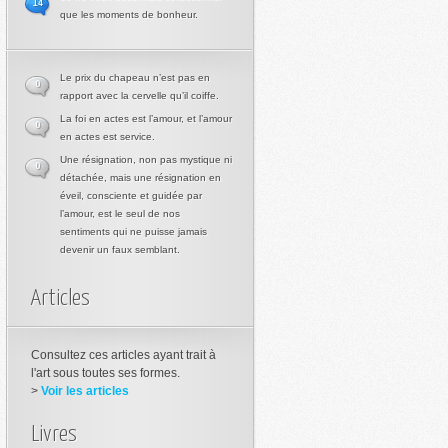
14
que les moments de bonheur.
Le prix du chapeau n’est pas en
0
rapport avec la cervelle qu’il coiffe.
La foi en actes est l’amour, et l’amour
0
en actes est service.
Une résignation, non pas mystique ni
0
détachée, mais une résignation en
éveil, consciente et guidée par
l’amour, est le seul de nos
sentiments qui ne puisse jamais
devenir un faux semblant.
Articles
Consultez ces articles ayant trait à
l'art sous toutes ses formes.
>
Voir les articles
Livres