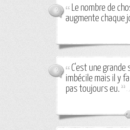
Le nombre de chose
0
augmente chaque j
C'est une grande 
0
imbécile mais il y f
pas toujours eu.
-