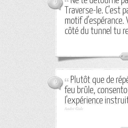
Ne te détourne pa
0
Traverse-le. C'est p
motif d'espérance. V
côté du tunnel tu r
a
Plutôt que de répé
0
feu brûle, consenton
l'expérience instrui
André Gide