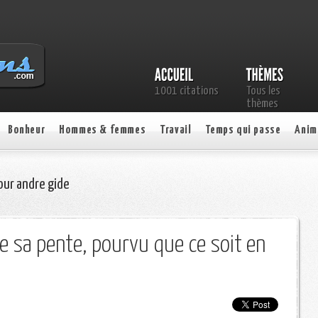
1001 citations
Tous les
thèmes
Bonheur
Hommes & femmes
Travail
Temps qui passe
Anim
our andre gide
re sa pente, pourvu que ce soit en