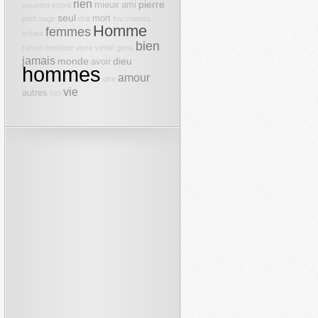
rien
pierre
mieux
ami
souvent
esprit
seul
mort
petit
sage
doit
fou
choses
Homme
femmes
enfant
bien
raison
bonheur
vivre
vérité
gens
jamais
monde
dieu
avoir
hommes
amour
dire
vie
autres
fort