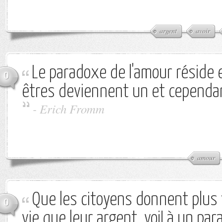
argent
avoir
Le paradoxe de l'amour réside
0
êtres deviennent un et cependa
-
Erich Fromm
amour
Que les citoyens donnent plus 
0
vie que leur argent, voiLà un par