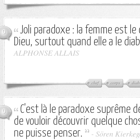
Joli paradoxe : la femme est le
0
Dieu, surtout quand elle a le diab
ALPHONSE ALLAIS
chef
corps
diab
C'est là le paradoxe suprême d
0
de vouloir découvrir quelque ch
ne puisse penser.
-
Sören Kierkeg