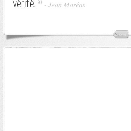
vérité.
-
Jean Moréas
nom