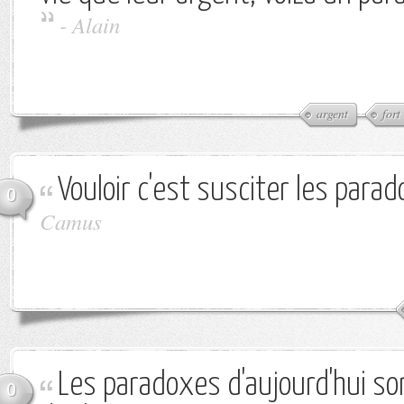
-
Alain
argent
fort
Vouloir c'est susciter les para
0
Camus
Les paradoxes d'aujourd'hui so
0