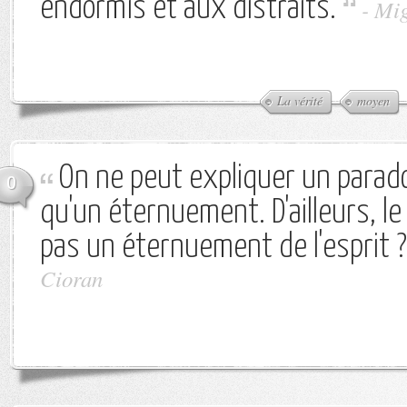
endormis et aux distraits.
-
Mig
La vérité
moyen
On ne peut expliquer un parad
0
qu'un éternuement. D'ailleurs, le
pas un éternuement de l'esprit ?
Cioran