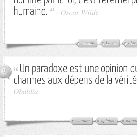
dominé par la loi, c'est l'éternel 
humaine.
-
Oscar Wilde
humain
La vie
libre
Un paradoxe est une opinion qu
0
charmes aux dépens de la vérité
Obaldia
charmes
opinion
parad