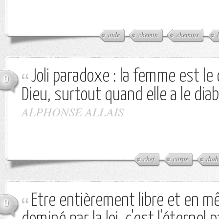
aide
chemin
chemins
Joli paradoxe : la femme est le
0
Dieu, surtout quand elle a le diab
ALPHONSE ALLAIS
chef
corps
diab
Etre entièrement libre et en 
0