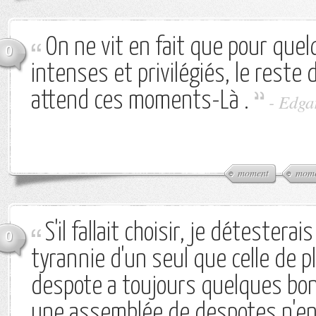
On ne vit en fait que pour quel
0
intenses et privilégiés, le reste
attend ces moments-Là .
-
Edga
moment
mome
S'il fallait choisir, je détesterai
0
tyrannie d'un seul que celle de p
despote a toujours quelques bo
une assemblée de despotes n'en 