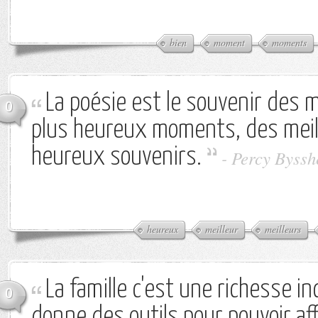
bien
moment
moments
La poésie est le souvenir des m
0
plus heureux moments, des meil
heureux souvenirs.
-
Percy Byssh
heureux
meilleur
meilleurs
La famille c'est une richesse in
0
donne des outils pour pouvoir aff