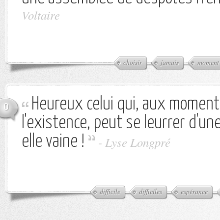
Voltaire
choisir
jamais
moment
Heureux celui qui, aux moments 
0
l'existence, peut se leurrer d'un
elle vaine !
-
Lyse Longpré
difficile
difficiles
espérance