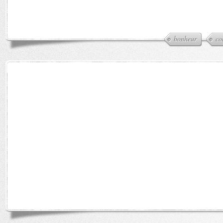
bonheur
co