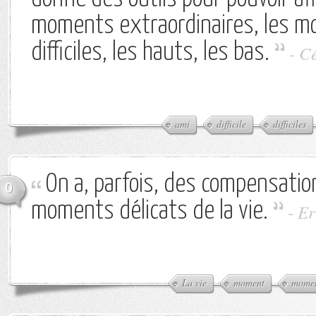
moments extraordinaires, les m
difficiles, les hauts, les bas.
-
Cé
ami
difficile
difficiles
On a, parfois, des compensatio
0
moments délicats de la vie.
-
Er
La vie
moment
momen