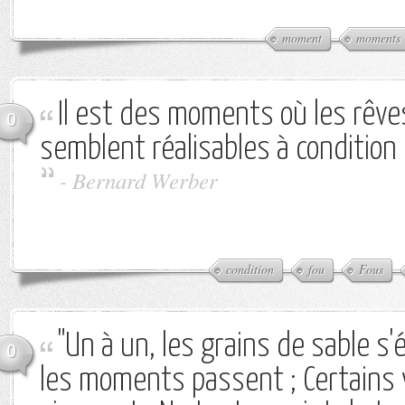
moment
moments
Il est des moments où les rêve
0
semblent réalisables à condition 
-
Bernard Werber
condition
fou
Fous
"Un à un, les grains de sable s'
0
les moments passent ; Certains 