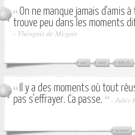
On ne manque jamais d'amis à t
0
trouve peu dans les moments diffi
-
Théognis de Mégare
ami
amis
difficile
Il y a des moments où tout réuss
0
pas s'effrayer. Ca passe.
-
Jules 
moment