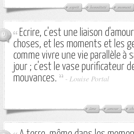
esprit
honnêteté
moment
Ecrire, c'est une liaison d'amour
0
choses, et les moments et les gen
comme vivre une vie parallèle à 
jour ; c'est le vase purificateur 
mouvances.
-
Louise Portal
âme
amour
ch