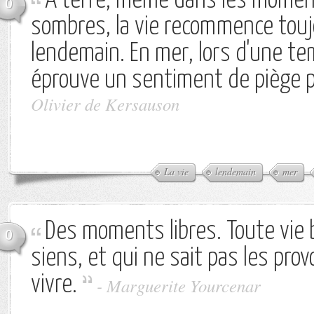
A terre, même dans les moment
0
sombres, la vie recommence touj
lendemain. En mer, lors d'une te
éprouve un sentiment de piège po
Olivier de Kersauson
La vie
lendemain
mer
Des moments libres. Toute vie b
0
siens, et qui ne sait pas les pro
vivre.
-
Marguerite Yourcenar