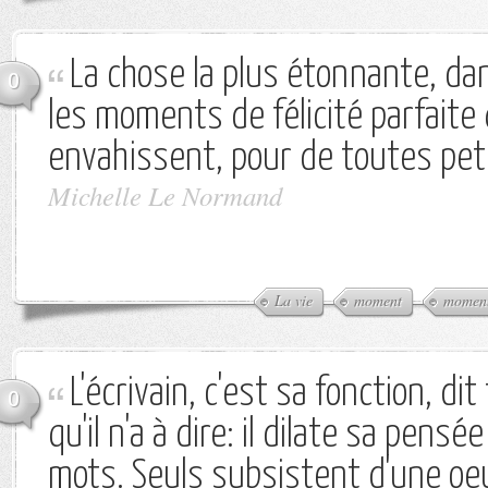
La chose la plus étonnante, dan
0
les moments de félicité parfaite
envahissent, pour de toutes pet
Michelle Le Normand
La vie
moment
momen
L'écrivain, c'est sa fonction, di
0
qu'il n'a à dire: il dilate sa pensé
mots. Seuls subsistent d'une oe