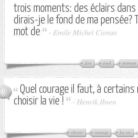
trois moments: des éclairs dans 
dirais-je le fond de ma pensée? 
mot de
-
Emile Michel Cioran
dire
fond
moment
Quel courage il faut, à certain
0
choisir la vie !
-
Henrik Ibsen
choisir
courage
La vie