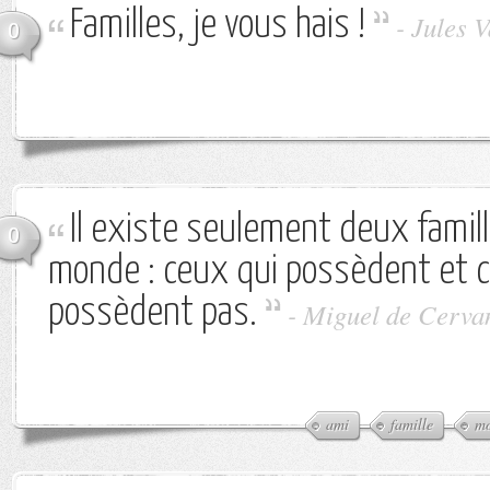
Familles, je vous hais !
-
Jules V
0
Il existe seulement deux famil
0
monde : ceux qui possèdent et c
possèdent pas.
-
Miguel de Cerva
ami
famille
m