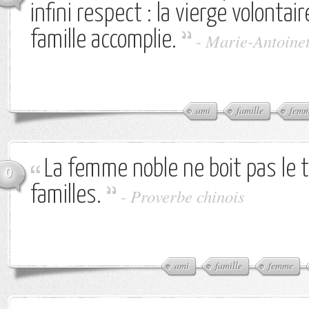
infini respect : la vierge volontai
famille accomplie.
-
Marie-Antoine
ami
famille
femm
La femme noble ne boit pas le 
0
familles.
-
Proverbe chinois
ami
famille
femme