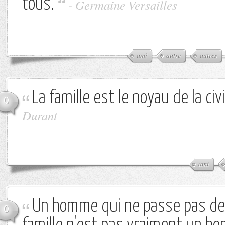
tous.
-
Germaine Versailles
ami
autre
autres
La famille est le noyau de la civi
0
Durant
ami
Un homme qui ne passe pas de
0