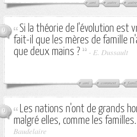
ami
autre
autre
Si la théorie de l'évolution est
0
fait-il que les mères de famille n
que deux mains ?
-
E. Dussault
ami
comment
famil
Les nations n'ont de grands 
0
malgré elles, comme les familles.
Baudelaire