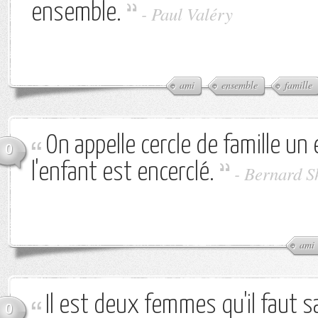
ensemble.
-
Paul Valéry
ami
ensemble
famille
On appelle cercle de famille un 
0
l'enfant est encerclé.
-
Bernard 
ami
Il est deux femmes qu'il faut s
0