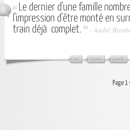
Le dernier d'une famille nombr
0
l'impression d'être monté en su
train déjà complet.
-
André Birab
ami
dernier
famille
Page 1 