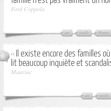
famille n'est pas vraiment un h
Ford Coppola
ami
famille
Homme
Il existe encore des familles 
0
lit beaucoup inquiète et scandali
Mauriac
ami
famille