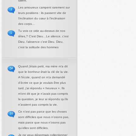
talent.
Les amoureux campent rarement sur
2
leurs positions : ils passent vite de
l’inclination du cœur à l’inclinaison
des corps…
Tu vois ce vide au-dessus de nos
1
têtes,? C’est Dieu…Le silence, c’est
Dieu, l’absence c’est Dieu. Dieu,
c’est la solitude des hommes
Quand j’étais petit, ma mère m’a dit
54
que le bonheur était la clé de la vie.
A l’école, quand on m’a demandé
d’écrire ce que je voulais être plus
tard, j’ai répondu « heureux ». Ils
m’ont dit que je n’avais pas compris
la question, je leur ai répondu qu’ils
n’avaient pas compris la vie.
Ce n’est pas parce que les choses
30
sont difficiles que nous n’osons pas,
mais parce que nous n’osons pas
qu’elles sont difficiles.
Je ne veux désormais collectionner