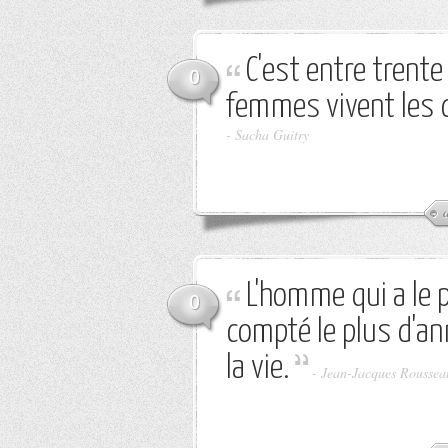
C'est entre trente
0
femmes vivent les d
-
Sacha Guitry
L'homme qui a le p
0
compté le plus d'ann
la vie.
-
Jean-Jacques Roussea