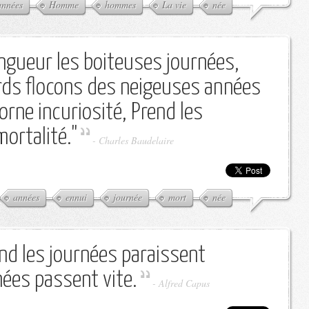
années
Homme
hommes
La vie
née
ongueur les boiteuses journées,
rds flocons des neigeuses années
morne incuriosité, Prend les
mortalité."
-
Charles Baudelaire
années
ennui
journée
mort
née
nd les journées paraissent
nées passent vite.
-
Alfred Capus