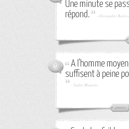
Une minute se passe
répond.
-
Alessandro Baricc
A l'homme moyen,
0
suffisent à peine 
-
André Maurois
années