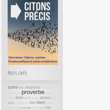
Mots clefs
autre
toujours
dieu
mal
bonheur
proverbe
sage
esprit
raison
faire
amour
avoir
enfant
temps
dire
bien
rien
seul
souvent
fou
toute
vie
monde
ami
savoir
fort
coeur