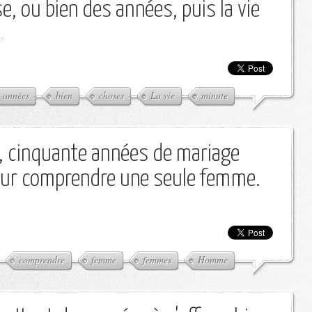
, ou bien des années, puis la vie
o
années
bien
choses
La vie
minute
 cinquante années de mariage
pour comprendre une seule femme.
comprendre
femme
femmes
Homme