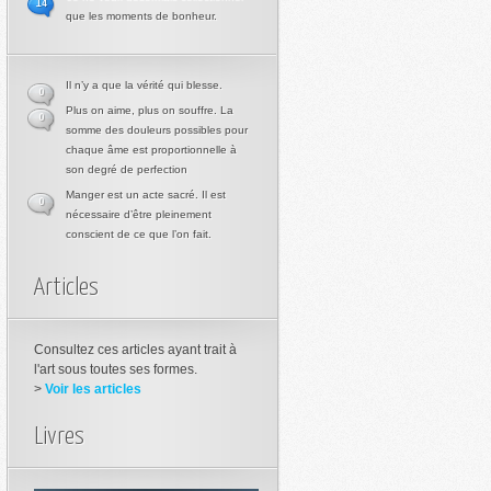
14
que les moments de bonheur.
Il n’y a que la vérité qui blesse.
0
Plus on aime, plus on souffre. La
0
somme des douleurs possibles pour
chaque âme est proportionnelle à
son degré de perfection
Manger est un acte sacré. Il est
0
nécessaire d’être pleinement
conscient de ce que l’on fait.
Articles
Consultez ces articles ayant trait à
l'art sous toutes ses formes.
>
Voir les articles
Livres