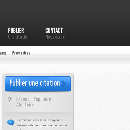
Une citation
Nous écrire
aux
Proverbes
Publier une citation
Récent
Populaire
Aléatoire
Le martyre, c’est le seul moyen de
1
devenir célèbre quand on n’a pas de