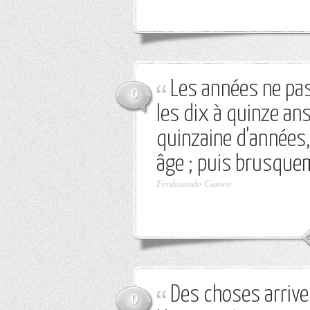
Les années ne pa
0
les dix à quinze an
quinzaine d'années,
âge ; puis brusqueme
Ferdinando Camon
Des choses arriv
0