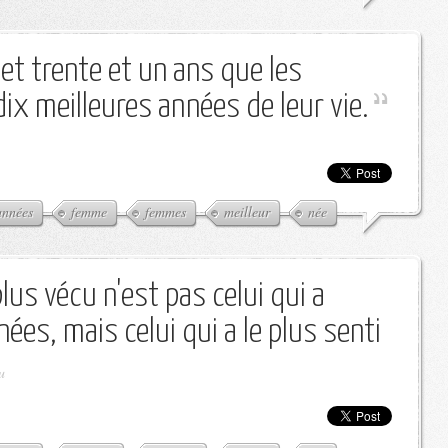
 et trente et un ans que les
ix meilleures années de leur vie.
années
femme
femmes
meilleur
née
lus vécu n'est pas celui qui a
ées, mais celui qui a le plus senti
u