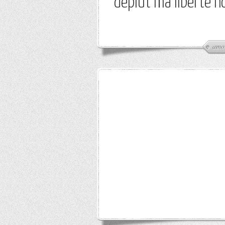
déplut ma liberté n
amo