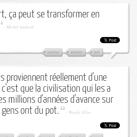
t, ça peut se transformer en
-
Michel Audiard
années
minute
née
ins proviennent réellement d'une
c'est que la civilisation qui les a
es millions d'années d'avance sur
s gens ont du pot.
-
Woody Allen