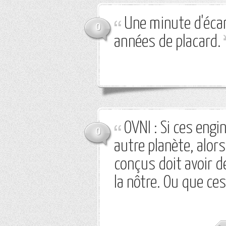
Une minute d'écar
0
années de placard.
OVNI : Si ces eng
0
autre planète, alors 
conçus doit avoir d
la nôtre. Ou que ce