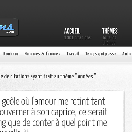
1001 citations
Tous les
thèmes
Bonheur
Hommes & femmes
Travail
Temps qui passe
Anim
te de citations ayant trait au thème " années "
a geôle où l'amour me retint tant
uverner à son caprice, ce serait
ng que de conter à quel point me