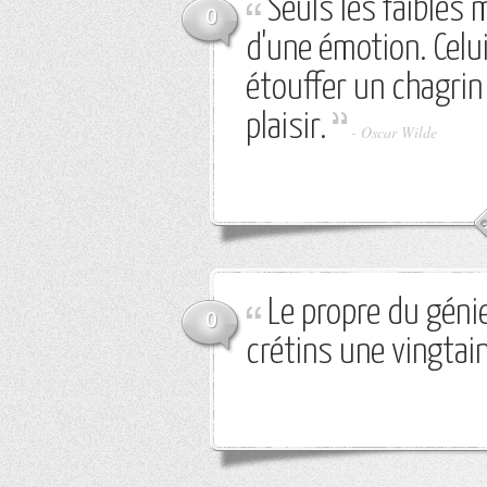
Seuls les faibles 
0
d'une émotion. Celu
étouffer un chagrin
plaisir.
-
Oscar Wilde
Le propre du géni
0
crétins une vingtai