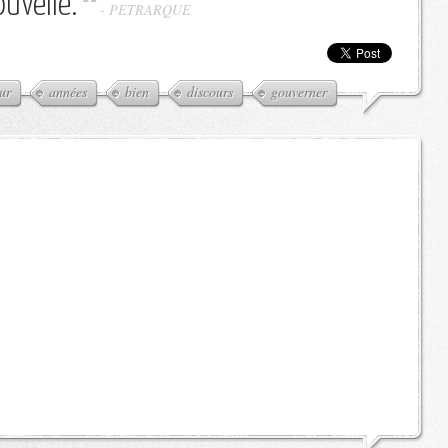
ouvelle.
-
PETRARQUE
ur
années
bien
discours
gouverner