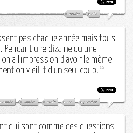
années
née
ssent pas chaque année mais tous
s. Pendant une dizaine ou une
 on a l'impression d'avoir le même
nt on vieillit d'un seul coup.
-
Année
années
avoir
née
pression
ent qui sont comme des questions.