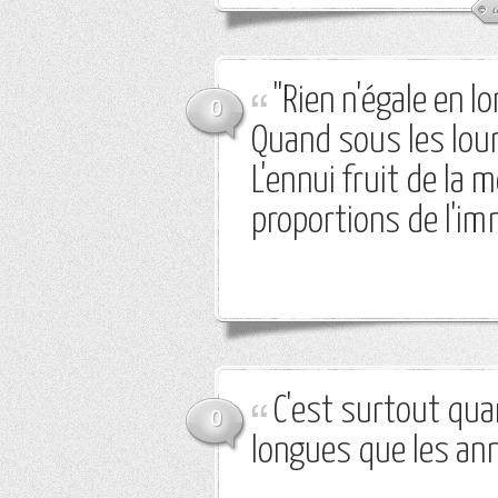
"Rien n'égale en l
0
Quand sous les lou
L'ennui fruit de la 
proportions de l'im
C'est surtout qua
0
longues que les an