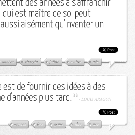
mettent des années à s'affranchir
i qui est maître de soi peut
 aussi aisément qu'inventer un
années
chagrin
faible
maître
née
e est de fournir des idées à des
ne d'années plus tard.
-
LOUIS ARAGON
années
fou
génie
idée
née