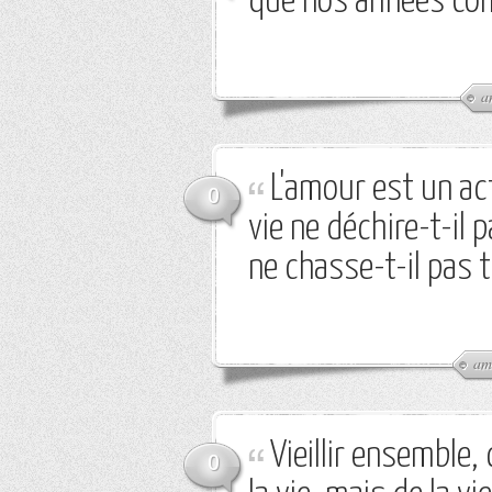
que nos années co
a
L'amour est un ac
0
vie ne déchire-t-il 
ne chasse-t-il pas 
am
Vieillir ensemble,
0