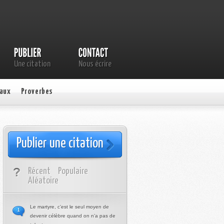
Une citation
Nous écrire
aux
Proverbes
Publier une citation
Récent
Populaire
Aléatoire
Le martyre, c’est le seul moyen de
1
devenir célèbre quand on n’a pas de