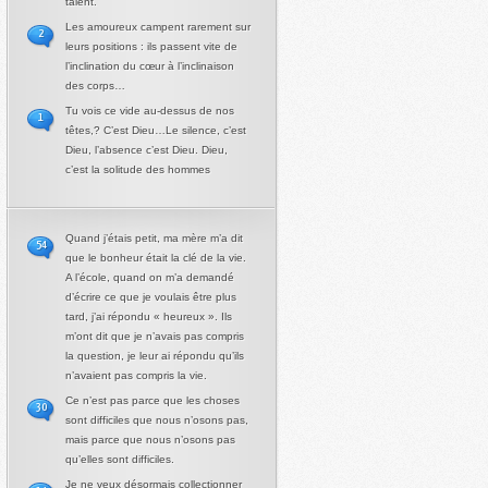
talent.
Les amoureux campent rarement sur
2
leurs positions : ils passent vite de
l’inclination du cœur à l’inclinaison
des corps…
Tu vois ce vide au-dessus de nos
1
têtes,? C’est Dieu…Le silence, c’est
Dieu, l’absence c’est Dieu. Dieu,
c’est la solitude des hommes
Quand j’étais petit, ma mère m’a dit
54
que le bonheur était la clé de la vie.
A l’école, quand on m’a demandé
d’écrire ce que je voulais être plus
tard, j’ai répondu « heureux ». Ils
m’ont dit que je n’avais pas compris
la question, je leur ai répondu qu’ils
n’avaient pas compris la vie.
Ce n’est pas parce que les choses
30
sont difficiles que nous n’osons pas,
mais parce que nous n’osons pas
qu’elles sont difficiles.
Je ne veux désormais collectionner