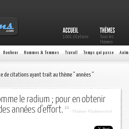
1001 citations
Tous les
thèmes
Bonheur
Hommes & femmes
Travail
Temps qui passe
Anim
te de citations ayant trait au thème " années "
comme le radium ; pour en obtenir
des années d'effort.
-
Vladimir Vladimirovitch