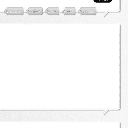
années
effort
fort
née
poésie