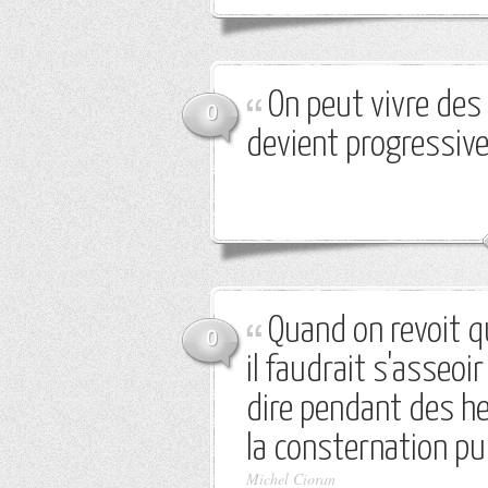
On peut vivre de
0
devient progressiv
Quand on revoit q
0
il faudrait s'asseoir
dire pendant des heu
la consternation pu
Michel Cioran