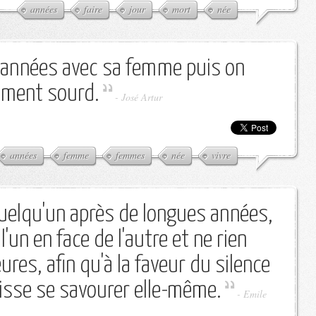
années
faire
jour
mort
née
s années avec sa femme puis on
ement sourd.
-
José Artur
années
femme
femmes
née
vivre
uelqu'un après de longues années,
 l'un en face de l'autre et ne rien
res, afin qu'à la faveur du silence
isse se savourer elle-même.
-
Emile