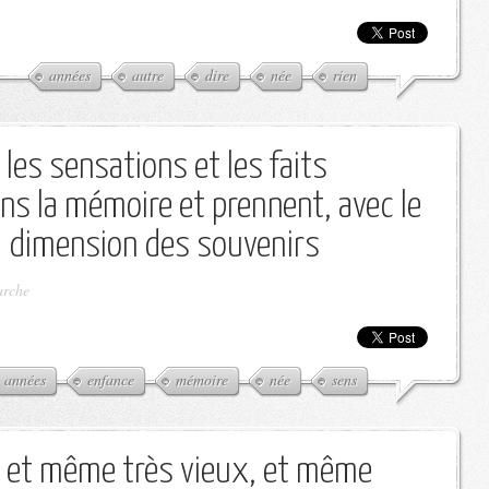
années
autre
dire
née
rien
ù les sensations et les faits
s la mémoire et prennent, avec le
la dimension des souvenirs
arche
années
enfance
mémoire
née
sens
ux, et même très vieux, et même