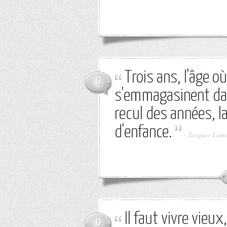
Trois ans, l'âge o
0
s'emmagasinent dan
recul des années, 
d'enfance.
-
Jacques Lam
Il faut vivre vie
0