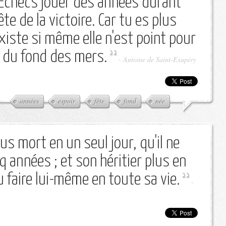
d'Echecs jouer des années durant
ête de la victoire. Car tu es plus
existe si même elle n'est point pour
le du fond des mers.
-
Antoine de Saint-Exupéry
années
espoir
fête
fond
née
us mort en un seul jour, qu'il ne
nq années ; et son héritier plus en
su faire lui-même en toute sa vie.
-