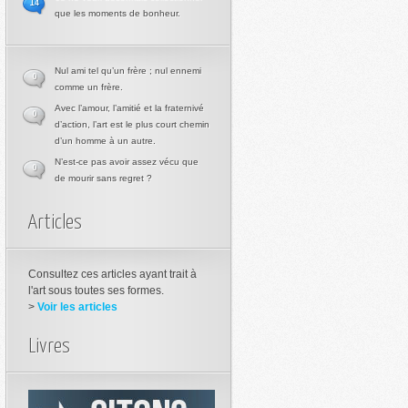
14
que les moments de bonheur.
Nul ami tel qu’un frère ; nul ennemi
0
comme un frère.
Avec l’amour, l’amitié et la fraternivé
0
d’action, l’art est le plus court chemin
d’un homme à un autre.
N’est-ce pas avoir assez vécu que
0
de mourir sans regret ?
Articles
Consultez ces articles ayant trait à
l'art sous toutes ses formes.
>
Voir les articles
Livres