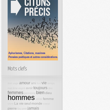
Mots clefs
amour
vie
ami
doit
sage
fort
temps
toujours
avoir
mal
âme
esprit
dire
femmes
bien
dieu
personne
hommes
femme
vérité
La vie
seul
monde
vivre
coeur
jamais
pierre
fou
petit