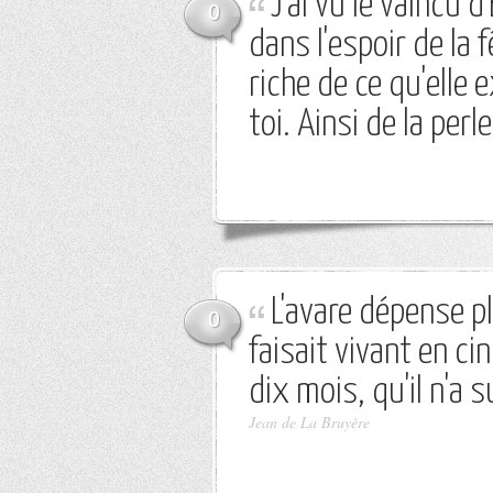
J'ai vu le vaincu 
0
dans l'espoir de la f
riche de ce qu'elle 
toi. Ainsi de la per
L'avare dépense pl
0
faisait vivant en ci
dix mois, qu'il n'a 
Jean de La Bruyère