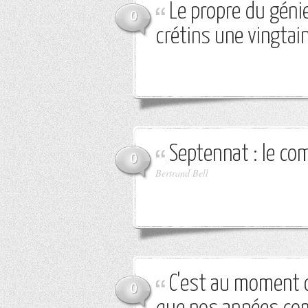
Le propre du géni
0
crétins une vingtai
Septennat : le co
0
Bertrand Bell
C'est au moment 
0