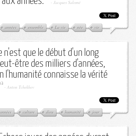
ie aux années.
-
Jacques Salomé
années
ensemble
La vie
née
vie
e n'est que le début d'un long
peut-être des milliers d'années,
n l'humanité connaisse la vérité
-
Anton Tchekhov
années
culture
dieu
humanité
jour