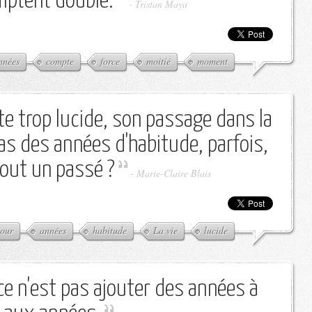
mptent double.
-
Tristan Maya
nnées
compte
force
moitié
moment
te trop lucide, son passage dans la
pas des années d'habitude, parfois,
tout un passé ?
-
Marie-Claire Blais
our
années
habitude
La vie
lucide
 ce n'est pas ajouter des années à