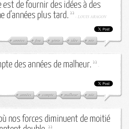
e est de fournir des idées à des
ne d'années plus tard.
-
LOUIS ARAGON
années
fou
génie
idée
née
mpte des années de malheur.
-
années
compte
malheur
née
où nos forces diminuent de moitié