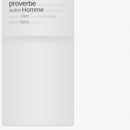
proverbe
raison
bonheur
gens
Homme
autre
enfant
savoir
rien
mort
mieux
souvent
toute
faire
autres
choses