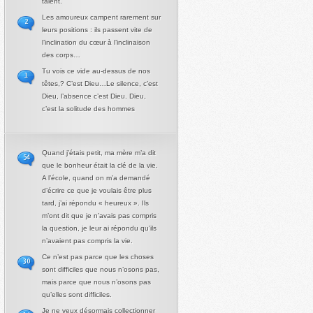
talent.
Les amoureux campent rarement sur
2
leurs positions : ils passent vite de
l’inclination du cœur à l’inclinaison
des corps…
Tu vois ce vide au-dessus de nos
1
têtes,? C’est Dieu…Le silence, c’est
Dieu, l’absence c’est Dieu. Dieu,
c’est la solitude des hommes
Quand j’étais petit, ma mère m’a dit
54
que le bonheur était la clé de la vie.
A l’école, quand on m’a demandé
d’écrire ce que je voulais être plus
tard, j’ai répondu « heureux ». Ils
m’ont dit que je n’avais pas compris
la question, je leur ai répondu qu’ils
n’avaient pas compris la vie.
Ce n’est pas parce que les choses
30
sont difficiles que nous n’osons pas,
mais parce que nous n’osons pas
qu’elles sont difficiles.
Je ne veux désormais collectionner