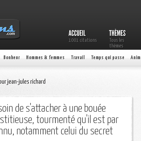
1001 citations
Tous les
thèmes
Bonheur
Hommes & femmes
Travail
Temps qui passe
Anim
ur jean-jules richard
oin de s'attacher à une bouée
stitieuse, tourmenté qu'il est par
onnu, notamment celui du secret