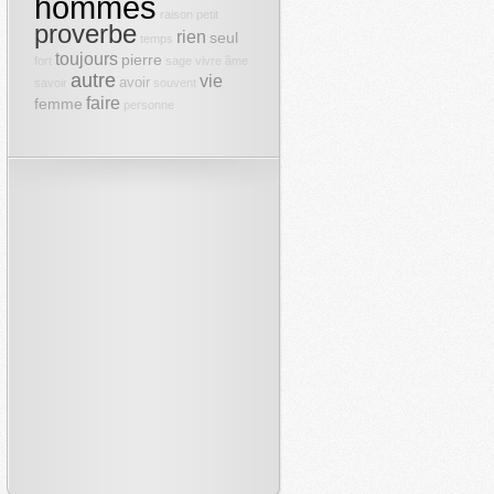
hommes
raison
petit
proverbe
rien
seul
temps
toujours
pierre
fort
sage
vivre
âme
autre
vie
avoir
savoir
souvent
faire
femme
personne