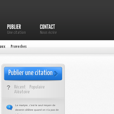
Une citation
Nous écrire
aux
Proverbes
Publier une citation
Récent
Populaire
Aléatoire
Le martyre, c’est le seul moyen de
1
devenir célèbre quand on n’a pas de