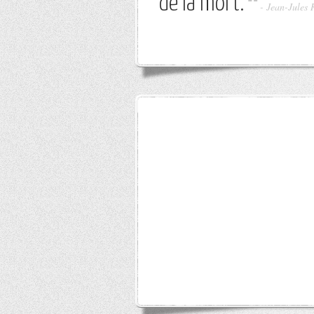
de la mort.
-
Jean-Jules 