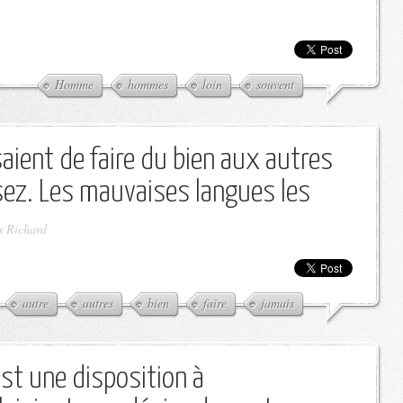
Homme
hommes
loin
souvent
aient de faire du bien aux autres
sez. Les mauvaises langues les
s Richard
autre
autres
bien
faire
jamais
st une disposition à