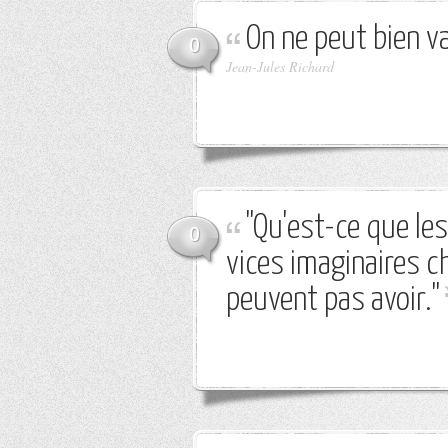
On ne peut bien va
0
Jean-Jules Richard
"Qu'est-ce que les
0
vices imaginaires c
peuvent pas avoir."