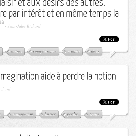
isir et aux désirs des autres.
aire par intérêt et en même temps la
-
Jean-Jules Richard
autres
complaisance
crainte
désir
l'imagination aide à perdre la notion
ichard
e
imagination
laisser
perdre
temps