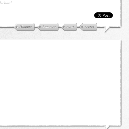
Richard
Homme
hommes
mort
secret