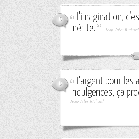
L'imagination, c'e
0
mérite.
-
Jean-Jules Richard
a
L'argent pour les
0
indulgences, ça prod
Jean-Jules Richard