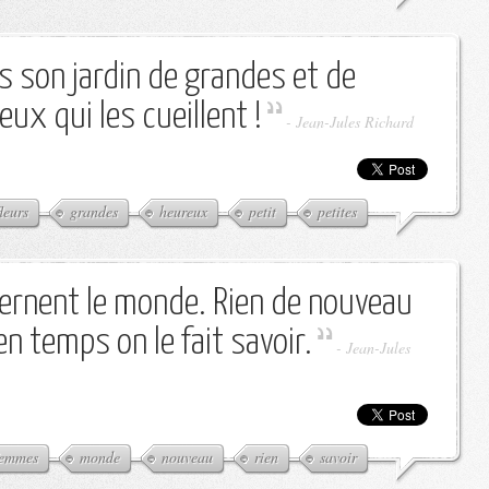
s son jardin de grandes et de
eux qui les cueillent !
-
Jean-Jules Richard
fleurs
grandes
heureux
petit
petites
rnent le monde. Rien de nouveau
 temps on le fait savoir.
-
Jean-Jules
femmes
monde
nouveau
rien
savoir