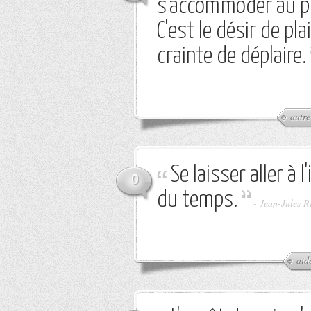
s'accommoder au pla
C'est le désir de pl
crainte de déplaire.
autre
Se laisser aller à 
0
du temps.
-
Jean-Jules R
aid