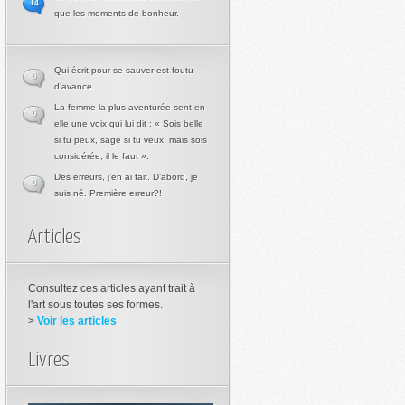
14
que les moments de bonheur.
Qui écrit pour se sauver est foutu
0
d’avance.
La femme la plus aventurée sent en
0
elle une voix qui lui dit : « Sois belle
si tu peux, sage si tu veux, mais sois
considérée, il le faut ».
Des erreurs, j’en ai fait. D’abord, je
0
suis né. Première erreur?!
Articles
Consultez ces articles ayant trait à
l'art sous toutes ses formes.
>
Voir les articles
Livres