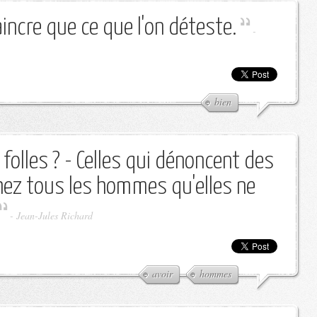
incre que ce que l'on déteste.
-
bien
 folles ? - Celles qui dénoncent des
hez tous les hommes qu'elles ne
-
Jean-Jules Richard
avoir
hommes