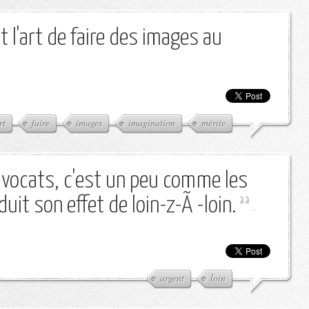
st l'art de faire des images au
rt
faire
images
imagination
mérite
 avocats, c'est un peu comme les
uit son effet de loin-z-Ã -loin.
-
argent
loin