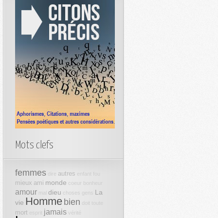
Mots clefs
femmes
autres
dire
enfant
fou
monde
mieux
ami
coeur
bonheur
amour
dieu
La
mal
choses
gens
Homme
bien
vie
doit
toute
jamais
mort
esprit
vérité