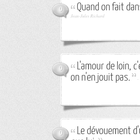
Quand on fait dans
0
Jean-Jules Richard
L'amour de loin, 
0
on n'en jouit pas.
-
Le dévouement d'
0