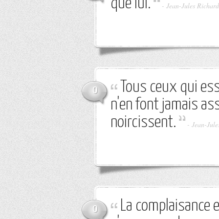
que lui.
-
Jean-Jules Richard
Tous ceux qui ess
0
n'en font jamais as
noircissent.
-
Jean-Jule
La complaisance e
0