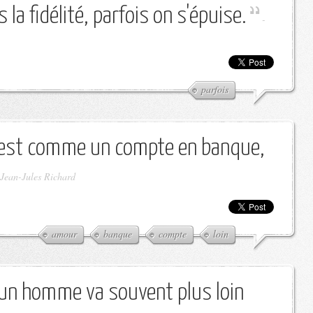
 la fidélité, parfois on s'épuise.
-
parfois
c'est comme un compte en banque,
Jean-Jules Richard
amour
banque
compte
loin
un homme va souvent plus loin