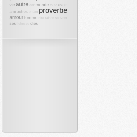
autre
vie
monde
avoir
doit
toute
proverbe
ami
autres
enfant
amour
femme
dire
raison
souvent
seul
dieu
choses