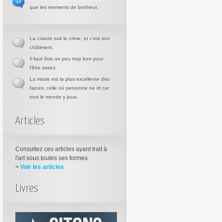
14
que les moments de bonheur.
La crainte suit le crime, et c’est son
0
châtiment.
Il faut être un peu trop bon pour
0
l’être assez.
La mode est la plus excellente des
0
farces, celle où personne ne rit car
tout le monde y joue.
Articles
Consultez ces articles ayant trait à
l'art sous toutes ses formes.
>
Voir les articles
Livres