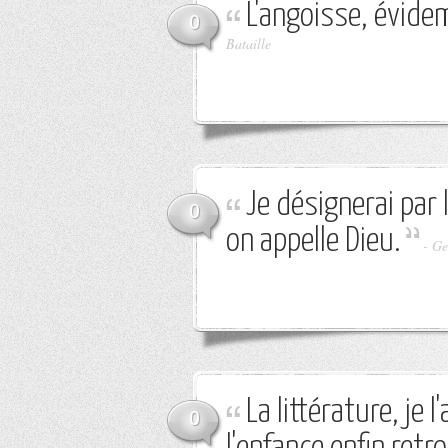
L'angoisse, évide
0
Bataille
Je désignerai par
0
on appelle Dieu.
-
Ge
La littérature, je 
0