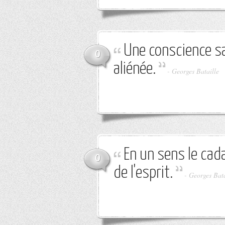
Une conscience s
0
aliénée.
-
Georges Bataille
En un sens le cada
0
de l'esprit.
-
Georges Bata