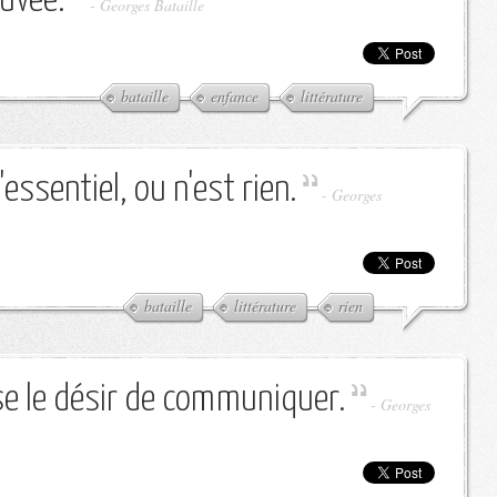
ouvée.
-
Georges Bataille
bataille
enfance
littérature
l'essentiel, ou n'est rien.
-
Georges
bataille
littérature
rien
se le désir de communiquer.
-
Georges