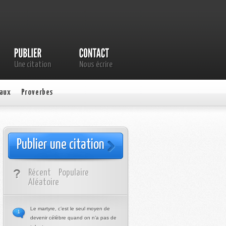
Une citation
Nous écrire
aux
Proverbes
Publier une citation
Récent
Populaire
Aléatoire
Le martyre, c’est le seul moyen de
1
devenir célèbre quand on n’a pas de