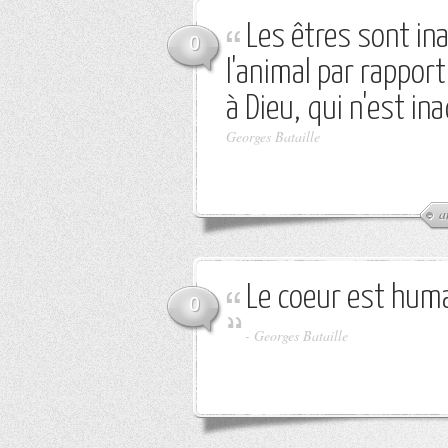
Les êtres sont ina
0
l'animal par rappor
à Dieu, qui n'est in
Georges Bataille
a
Le coeur est huma
0
-
Georges Bataille