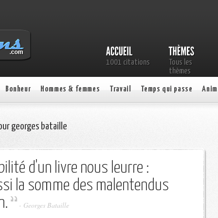
1001 citations
Tous les
thèmes
Bonheur
Hommes & femmes
Travail
Temps qui passe
Anim
ur georges bataille
lité d'un livre nous leurre :
ussi la somme des malentendus
n.
-
Georges Bataille