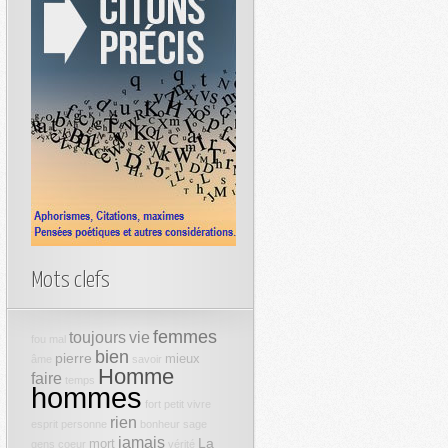
Mots clefs
femmes
toujours
vie
fou
mal
bien
pierre
mieux
âme
savoir
Homme
faire
temps
hommes
fort
petit
vivre
rien
esprit
personne
bonheur
sage
jamais
La
mort
gens
coeur
vérité