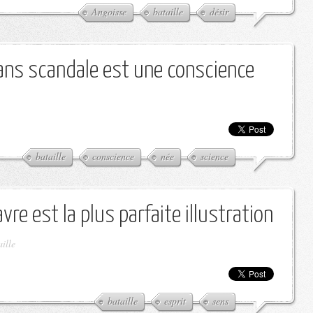
Angoisse
bataille
désir
ans scandale est une conscience
bataille
conscience
née
science
vre est la plus parfaite illustration
ille
bataille
esprit
sens