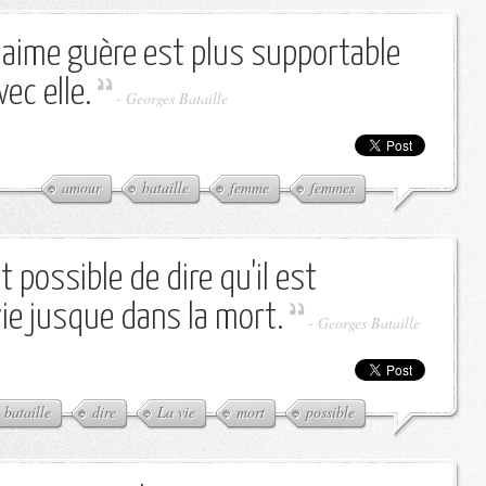
aime guère est plus supportable
vec elle.
-
Georges Bataille
amour
bataille
femme
femmes
st possible de dire qu'il est
vie jusque dans la mort.
-
Georges Bataille
bataille
dire
La vie
mort
possible