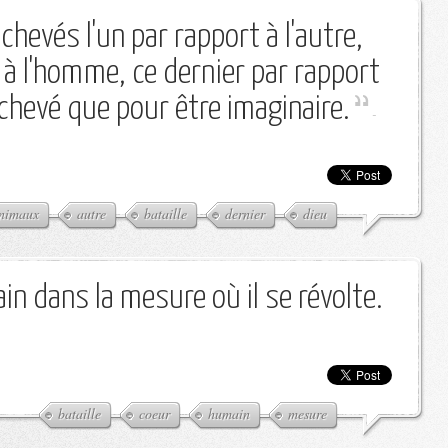
chevés l'un par rapport à l'autre,
t à l'homme, ce dernier par rapport
achevé que pour être imaginaire.
-
nimaux
autre
bataille
dernier
dieu
in dans la mesure où il se révolte.
bataille
coeur
humain
mesure