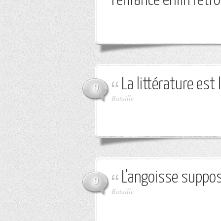
l'enfance enfin retr
La littérature est 
0
Bataille
L'angoisse suppo
0
Bataille