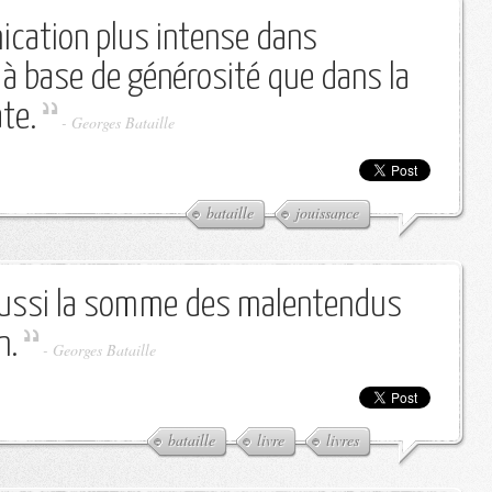
ication plus intense dans
à base de générosité que dans la
te.
-
Georges Bataille
bataille
jouissance
 aussi la somme des malentendus
n.
-
Georges Bataille
bataille
livre
livres