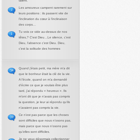
talent.
Les amoureux campent rarement sur
2
leurs positions : ils passent vite de
l’inclination du cœur à l’inclinaison
des corps…
Tu vois ce vide au-dessus de nos
1
têtes,? C’est Dieu…Le silence, c’est
Dieu, l’absence c’est Dieu. Dieu,
c’est la solitude des hommes
Quand j’étais petit, ma mère m’a dit
54
que le bonheur était la clé de la vie.
A l’école, quand on m’a demandé
d’écrire ce que je voulais être plus
tard, j’ai répondu « heureux ». Ils
m’ont dit que je n’avais pas compris
la question, je leur ai répondu qu’ils
n’avaient pas compris la vie.
Ce n’est pas parce que les choses
30
sont difficiles que nous n’osons pas,
mais parce que nous n’osons pas
qu’elles sont difficiles.
Je ne veux désormais collectionner