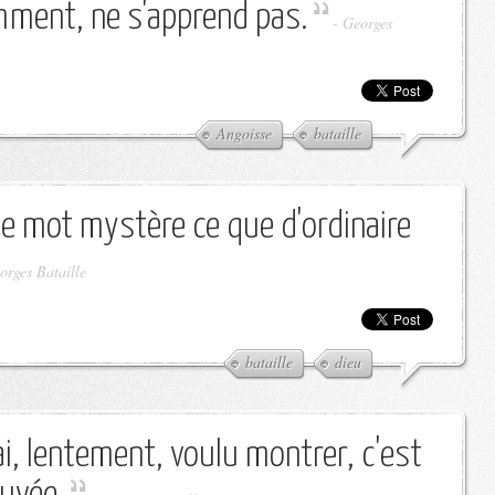
mment, ne s'apprend pas.
-
Georges
Angoisse
bataille
 le mot mystère ce que d'ordinaire
orges Bataille
bataille
dieu
l'ai, lentement, voulu montrer, c'est