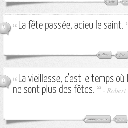
fête
m
La fête passée, adieu le saint.
0
dieu
fête
La vieillesse, c'est le temps où
0
ne sont plus des fêtes.
-
Robert 
anniversaire
fête