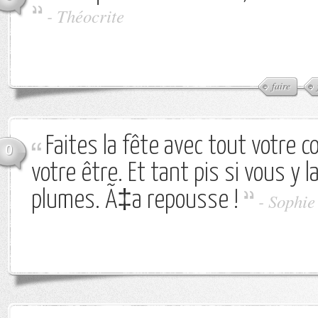
-
Théocrite
faire
Faites la fête avec tout votre c
0
votre être. Et tant pis si vous y 
plumes. Ã‡a repousse !
-
Sophie