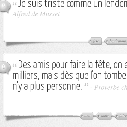
Je suis triste comme un lendem
0
Alfred de Musset
fête
lendemain
Des amis pour faire la fête, on
0
milliers, mais dès que l'on tombe 
n'y a plus personne.
-
Proverbe ch
ami
amis
faire