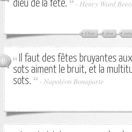
dieu de la fête.
-
Henry Ward Beec
Chien
dieu
enfa
Il faut des fêtes bruyantes aux
0
sots aiment le bruit, et la multit
sots.
-
Napoléon Bonaparte