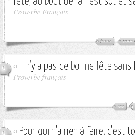
fête, au bout de l'an est sot et 
Proverbe Français
femme
femmes
Il n'y a pas de bonne fête sans
0
Proverbe français
fête
Pour qui n'a rien à faire, c'est t
0