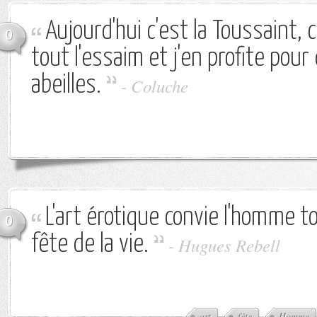
Aujourd'hui c'est la Toussaint, c
0
tout l'essaim et j'en profite pour
abeilles.
-
Coluche
L'art érotique convie l'homme to
0
fête de la vie.
-
Hugues Rebell
art
fête
Homme