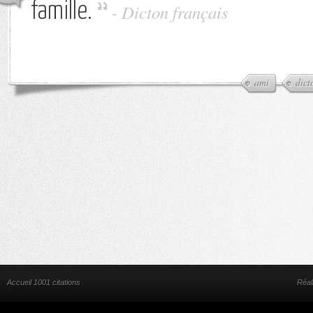
famille.
-
Dicton français
ami
dict
Accueil 1001 citations
Réal