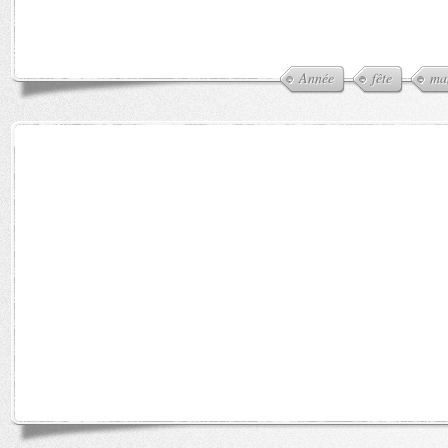
Année
fête
ma