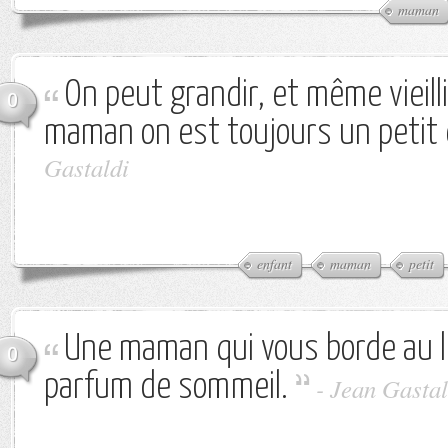
maman
On peut grandir, et même vieill
0
maman on est toujours un petit 
Gastaldi
enfant
maman
petit
Une maman qui vous borde au li
0
parfum de sommeil.
-
Jean Gastal