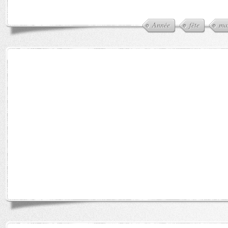
Année
fête
ma