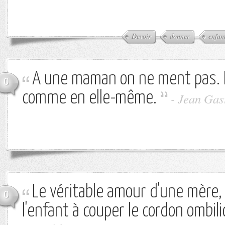
Devoir
donner
enfan
A une maman on ne ment pas. El
0
comme en elle-même.
-
Jean Gas
Le véritable amour d'une mère, 
0
l'enfant à couper le cordon ombilic