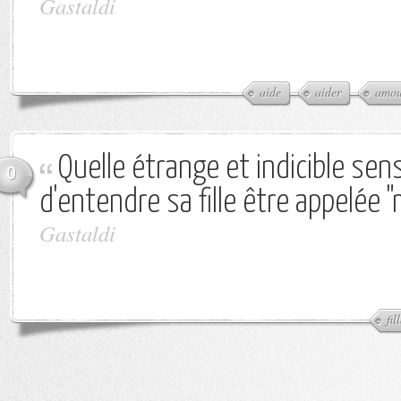
Gastaldi
aide
aider
amou
Quelle étrange et indicible sen
0
d'entendre sa fille être appelée 
Gastaldi
fil