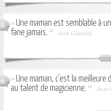
Une maman est semblable à une
0
fane jamais.
-
Jean Gastaldi
jamai
Une maman, c'est la meilleure d
0
au talent de magicienne.
-
Jean 