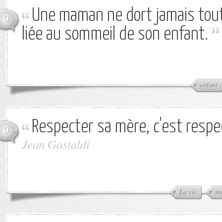
Une maman ne dort jamais tout à
0
liée au sommeil de son enfant.
enfant
Respecter sa mère, c'est respec
0
Jean Gastaldi
La vie
m