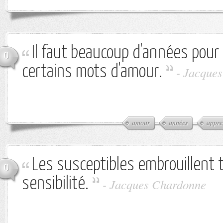
Il faut beaucoup d'années pour
0
certains mots d'amour.
-
Jacques
amour
années
appre
Les susceptibles embrouillent t
0
sensibilité.
-
Jacques Chardonne