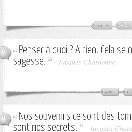
courage
donner
Penser à quoi ? A rien. Cela se
0
sagesse.
-
Jacques Chardonne
penser
rie
Nos souvenirs ce sont des tomb
0
sont nos secrets.
-
Jacques Char