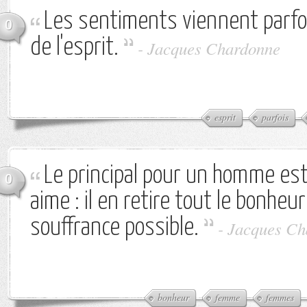
Les sentiments viennent parfoi
0
de l'esprit.
-
Jacques Chardonne
esprit
parfois
Le principal pour un homme est
0
aime : il en retire tout le bonheur
souffrance possible.
-
Jacques Ch
bonheur
femme
femmes