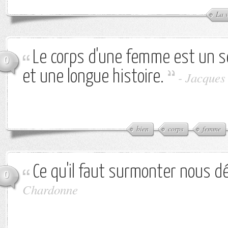
La v
Le corps d'une femme est un s
0
et une longue histoire.
-
Jacques
bien
corps
femme
Ce qu'il faut surmonter nous dé
0
Chardonne