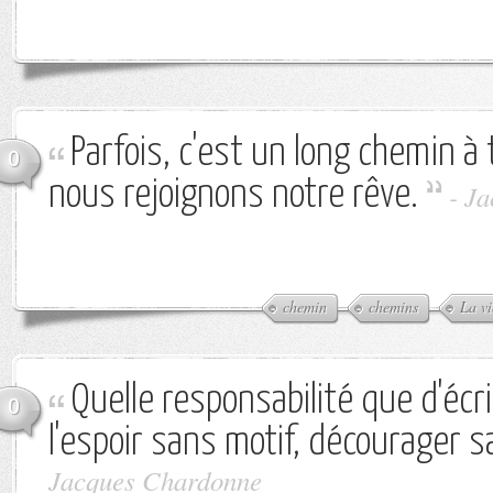
Parfois, c'est un long chemin à 
0
nous rejoignons notre rêve.
-
Ja
chemin
chemins
La vi
Quelle responsabilité que d'écr
0
l'espoir sans motif, décourager s
Jacques Chardonne