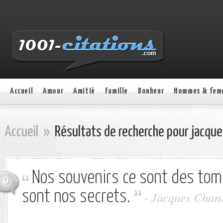
Accueil
Amour
Amitié
Famille
Bonheur
Hommes & fem
Accueil
»
Résultats de recherche pour jacqu
Nos souvenirs ce sont des tomb
0
sont nos secrets.
-
Jacques Char