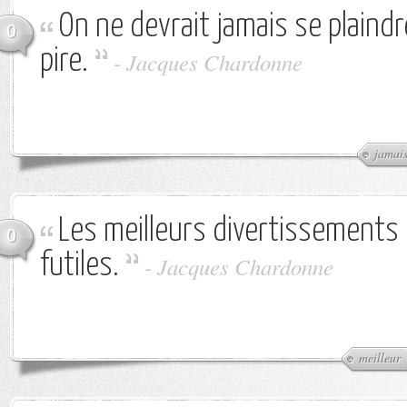
On ne devrait jamais se plaindre
0
pire.
-
Jacques Chardonne
jamai
Les meilleurs divertissements 
0
futiles.
-
Jacques Chardonne
meilleur