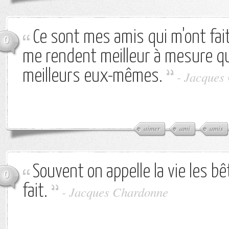
Ce sont mes amis qui m'ont fait 
0
me rendent meilleur à mesure qu
meilleurs eux-mêmes.
-
Jacques
aimer
ami
amis
Souvent on appelle la vie les bê
0
fait.
-
Jacques Chardonne