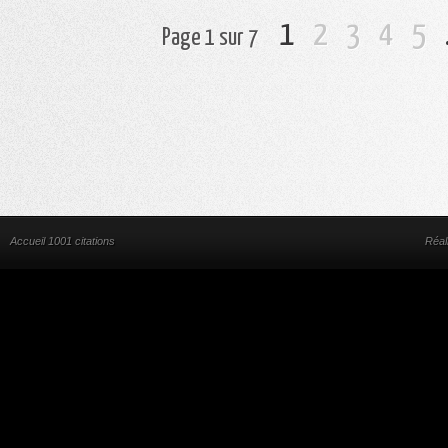
1
2
3
4
5
Page 1 sur 7
Accueil 1001 citations
Réal