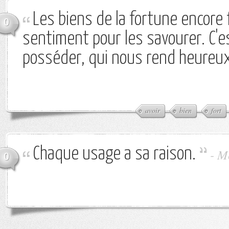
Les biens de la fortune encore f
0
sentiment pour les savourer. C'es
posséder, qui nous rend heureux
avoir
bien
fort
Chaque usage a sa raison.
-
M
0