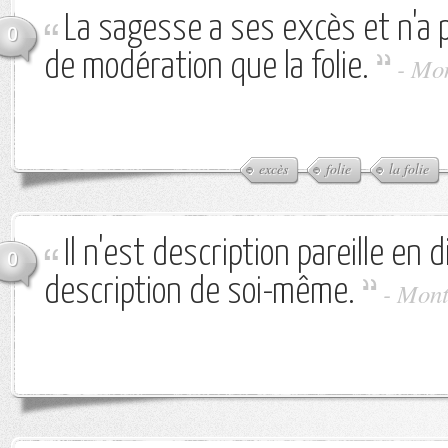
La sagesse a ses excès et n'a 
0
de modération que la folie.
-
Mon
excès
folie
la folie
Il n'est description pareille en di
0
description de soi-même.
-
Mont