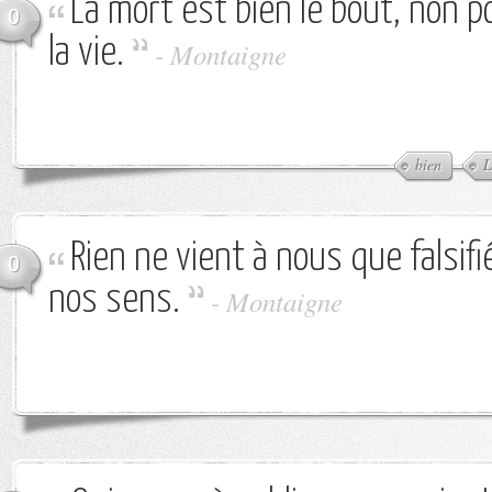
La mort est bien le bout, non p
0
la vie.
-
Montaigne
bien
L
Rien ne vient à nous que falsifi
0
nos sens.
-
Montaigne