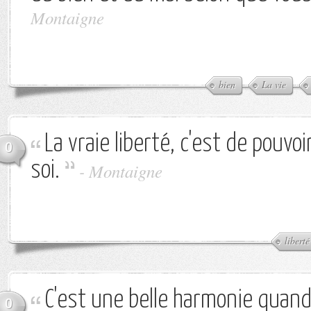
Montaigne
bien
La vie
La vraie liberté, c'est de pouvo
0
soi.
-
Montaigne
liberté
C'est une belle harmonie quand l
0