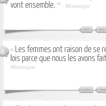
vont ensemble.
-
Montaigne
belle
dire
Les femmes ont raison de se re
0
lois parce que nous les avons fai
Montaigne
contre
fem