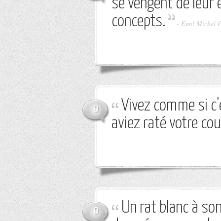
se vengent de leur 
concepts.
-
Emil Michel 
Vivez comme si c'
0
aviez raté votre cou
Un rat blanc à son
0