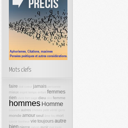
Mots clefs
faire
jamais
doit
coeur
personne
femmes
mieux
esprit
temps
enfant
rien
dieu
femme
vivre
fort
sage
dire
hommes
Homme
autres
souvent
choses
petit
vérité
gens
amour
monde
seul
mort
âme
fou
autre
vie
toujours
savoir
bonheur
bien
pierre
avoir
raison
mal
toute