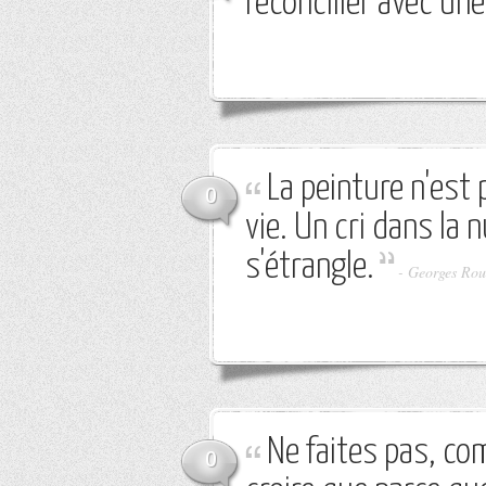
réconcilier avec une
La peinture n'est
0
vie. Un cri dans la n
s'étrangle.
-
Georges Rou
Ne faites pas, co
0