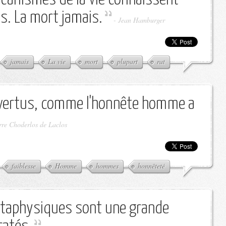
es. La mort jamais.
-
Jean Hamburger
jamais
La vie
mort
plupart
rat
s vertus, comme l'honnête homme a
rre Choderlos de Laclos
faiblesse
Homme
hommes
honnêteté
taphysiques sont une grande