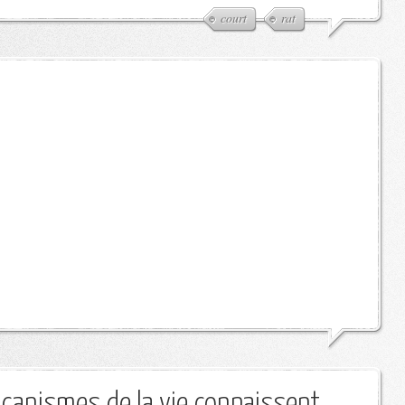
court
rat
canismes de la vie connaissent