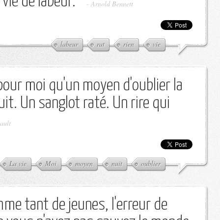
 vie de labeur.
-
Arnold Bennett
labeur
rat
rien
vie
 pour moi qu'un moyen d'oublier la
uit. Un sanglot raté. Un rire qui
ault
La vie
Moi
moyen
nuit
oublier
mme tant de jeunes, l'erreur de