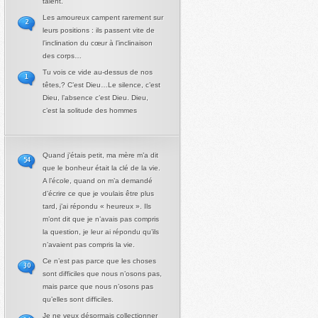
talent.
Les amoureux campent rarement sur
2
leurs positions : ils passent vite de
l’inclination du cœur à l’inclinaison
des corps…
Tu vois ce vide au-dessus de nos
1
têtes,? C’est Dieu…Le silence, c’est
Dieu, l’absence c’est Dieu. Dieu,
c’est la solitude des hommes
Quand j’étais petit, ma mère m’a dit
54
que le bonheur était la clé de la vie.
A l’école, quand on m’a demandé
d’écrire ce que je voulais être plus
tard, j’ai répondu « heureux ». Ils
m’ont dit que je n’avais pas compris
la question, je leur ai répondu qu’ils
n’avaient pas compris la vie.
Ce n’est pas parce que les choses
30
sont difficiles que nous n’osons pas,
mais parce que nous n’osons pas
qu’elles sont difficiles.
Je ne veux désormais collectionner