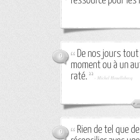
ressource pour les 
De nos jours tout
0
moment ou à un autr
raté.
-
Michel Houellebecq
a
Rien de tel que d
0