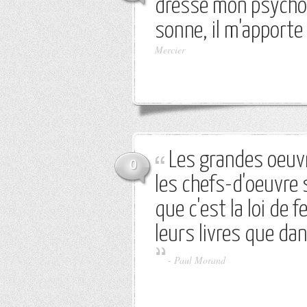
dressé mon psychol
sonne, il m'apport
Mercier
Les grandes oeuv
0
les chefs-d'oeuvre 
que c'est la loi de f
leurs livres que dan
-
Paul Morand