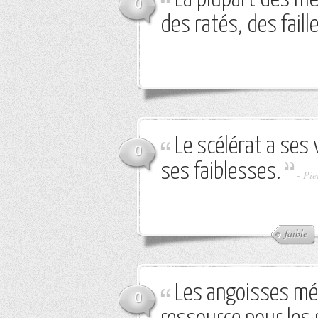
0
des ratés, des faill
Le scélérat a se
0
ses faiblesses.
-
Pie
faible
Les angoisses mé
0