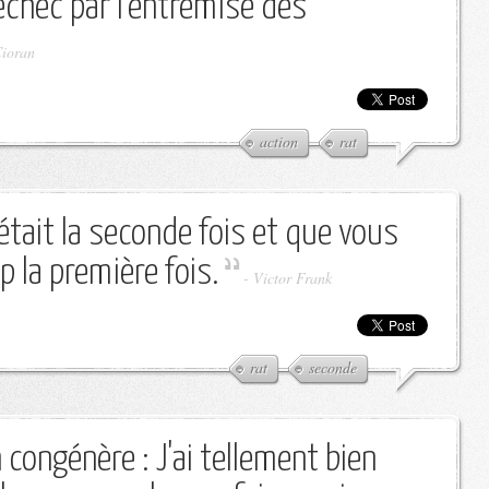
échec par l'entremise des
Cioran
action
rat
était la seconde fois et que vous
p la première fois.
-
Victor Frank
rat
seconde
 congénère : J'ai tellement bien