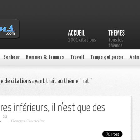
1001 citations
Tous les
thèmes
Bonheur
Hommes & femmes
Travail
Temps qui passe
Anim
te de citations ayant trait au thème " rat "
res inférieurs, il n'est que des
.
-
Georges Courteline