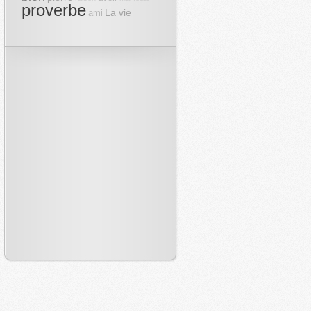
proverbe
La vie
ami