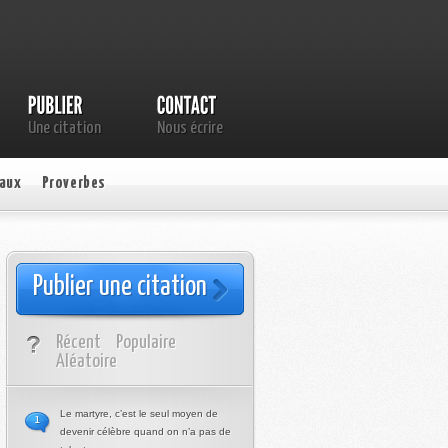
Une citation
Nous écrire
aux
Proverbes
Publier une citation
Récent
Populaire
Aléatoire
Le martyre, c’est le seul moyen de
1
devenir célèbre quand on n’a pas de