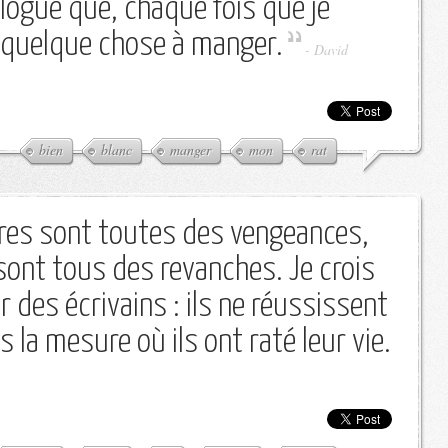
ogue que, chaque fois que je
e quelque chose à manger.
-
David
bien
blanc
manger
mon
rat
res sont toutes des vengeances,
sont tous des revanches. Je crois
er des écrivains : ils ne réussissent
s la mesure où ils ont raté leur vie.