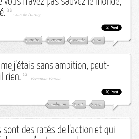
e vous n'avez pas sauvez le monde,
é.
-
Jan de Hartog
croire
erreur
monde
rat
mme j'étais sans ambition, peut-
l rien.
-
Fernando Pessoa
ambition
rat
rien
 sont des ratés de l'action et qui