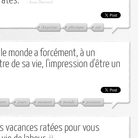
ratés.
-
Jean Dutourd
Angoisse
physique
rat
 le monde a forcément, à un
e de sa vie, l'impression d'être un
utre
jours
moment
monde
pression
es vacances ratées pour vous