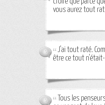
croire que parce qu
vous aurez tout rat
J'ai tout raté. Co
0
être ce tout n'était-i
Tous les penseurs
0