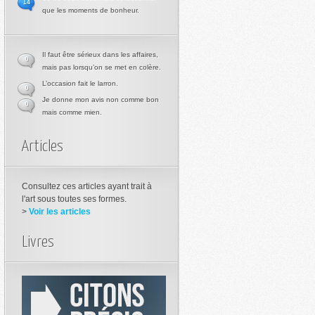
14
que les moments de bonheur.
Il faut être sérieux dans les affaires,
0
mais pas lorsqu’on se met en colère.
L’occasion fait le larron.
0
Je donne mon avis non comme bon
0
mais comme mien.
Articles
Consultez ces articles ayant trait à
l'art sous toutes ses formes.
>
Voir les articles
Livres