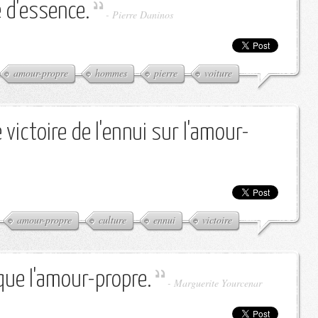
 d'essence.
-
Pierre Daninos
amour-propre
hommes
pierre
voiture
 victoire de l'ennui sur l'amour-
amour-propre
culture
ennui
victoire
 que l'amour-propre.
-
Marguerite Yourcenar