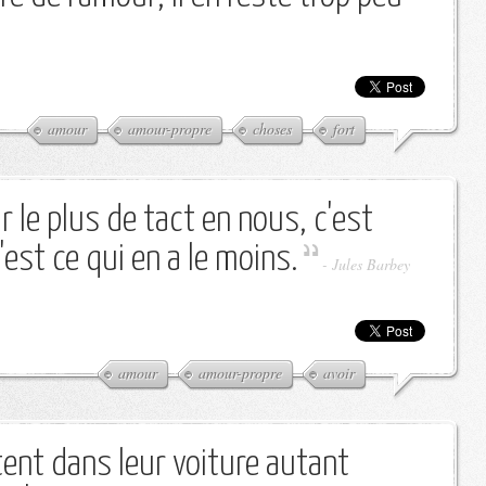
amour
amour-propre
choses
fort
ir le plus de tact en nous, c'est
'est ce qui en a le moins.
-
Jules Barbey
amour
amour-propre
avoir
nt dans leur voiture autant