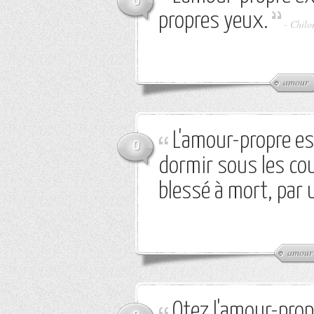
0
propres yeux.
-
Chilo
amour
L'amour-propre es
0
dormir sous les coup
blessé à mort, par 
amour
Otez l'amour-propr