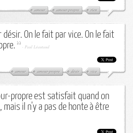
amour
amour-propre
rien
 désir. On le fait par vice. On le fait
opre.
-
Paul Léautaud
amour
amour-propre
désir
vice
ur-propre est satisfait quand on
, mais il n'y a pas de honte à être