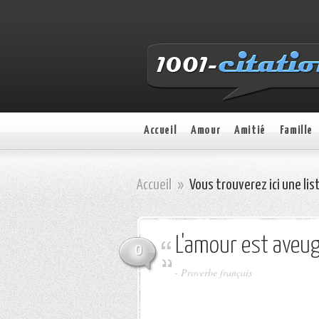
Accueil
Amour
Amitié
Famille
Accueil
»
Vous trouverez ici une lis
L'amour est aveug
0
-
Proverbe français