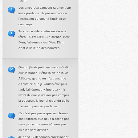
talent.
Les amoureux campent rarement sur
2
leurs positions : ils passent vite de
l’inclination du cœur à l’inclinaison
des corps…
Tu vois ce vide au-dessus de nos
1
têtes,? C’est Dieu…Le silence, c’est
Dieu, l’absence c’est Dieu. Dieu,
c’est la solitude des hommes
Quand j’étais petit, ma mère m’a dit
54
que le bonheur était la clé de la vie.
A l’école, quand on m’a demandé
d’écrire ce que je voulais être plus
tard, j’ai répondu « heureux ». Ils
m’ont dit que je n’avais pas compris
la question, je leur ai répondu qu’ils
n’avaient pas compris la vie.
Ce n’est pas parce que les choses
30
sont difficiles que nous n’osons pas,
mais parce que nous n’osons pas
qu’elles sont difficiles.
Je ne veux désormais collectionner