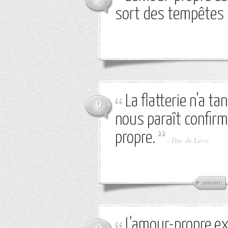
sort des tempêtes q
La flatterie n'a t
0
nous paraît confir
propre.
-
Duc de Lévis
amour
L'amour-propre ex