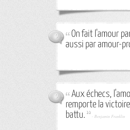
On fait l'amour par
0
aussi par amour-pr
Aux échecs, l'amo
0
remporte la victoire
battu.
-
Benjamin Franklin