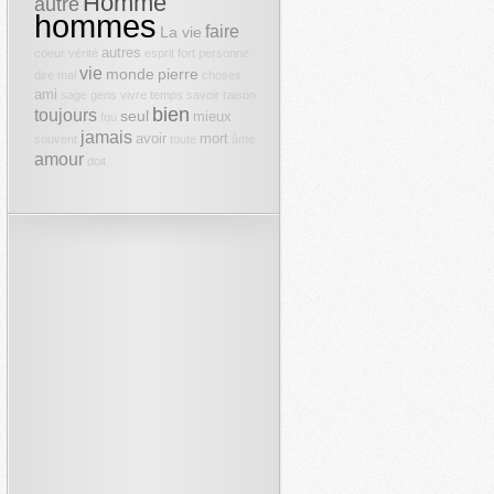
Homme
autre
hommes
faire
La vie
autres
coeur
vérité
esprit
fort
personne
vie
monde
pierre
dire
mal
choses
ami
sage
gens
vivre
temps
savoir
raison
bien
toujours
seul
mieux
fou
jamais
avoir
mort
souvent
toute
âme
amour
doit