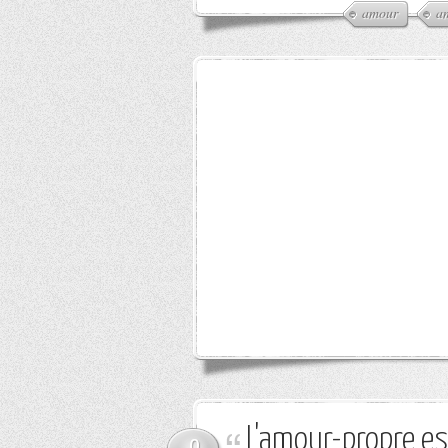
amour
a
L'amour-propre est
0