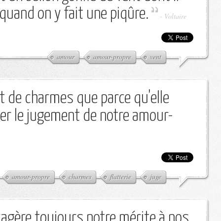
uand on y fait une piqûre.
-
Voltaire
amour
amour-propre
vent
ant de charmes que parce qu'elle
mer le jugement de notre amour-
amour-propre
charmes
flatterie
juge
agère toujours notre mérite à nos