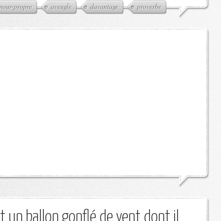
mour-propre
aveugle
davantage
proverbe
 un ballon gonflé de vent dont il