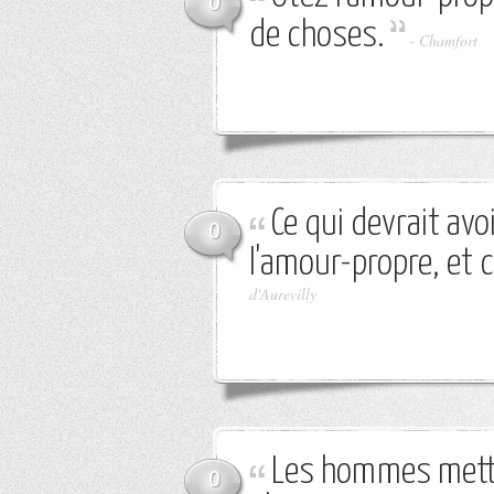
0
de choses.
-
Chamfort
Ce qui devrait avo
0
l'amour-propre, et c
d'Aurevilly
Les hommes mette
0