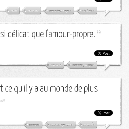
ami
amour
amour-propre
victoire
si délicat que l'amour-propre.
-
amour
amour-propre
t ce qu'il y a au monde de plus
aël
amour
amour-propre
monde