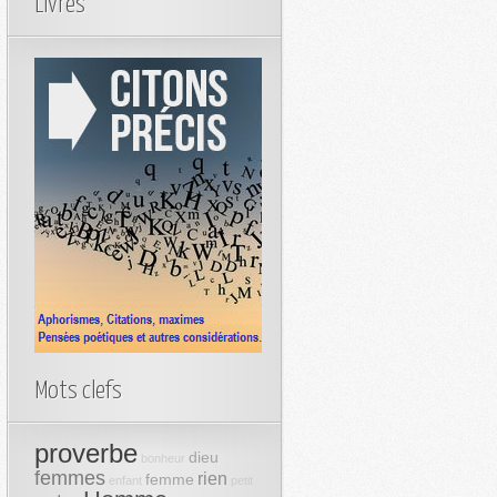
Livres
Mots clefs
proverbe
dieu
bonheur
femmes
rien
femme
enfant
petit