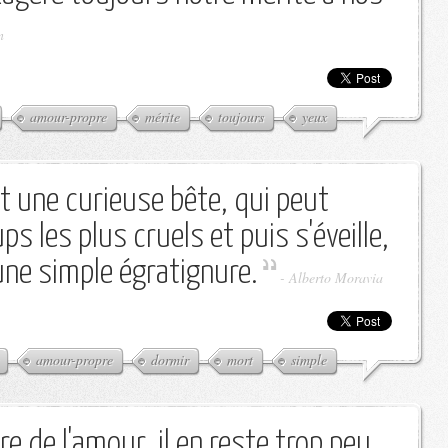
n
amour-propre
mérite
toujours
yeux
t une curieuse bête, qui peut
s les plus cruels et puis s'éveille,
une simple égratignure.
-
Alberto Moravia
amour-propre
dormir
mort
simple
e de l'amour, il en reste trop peu