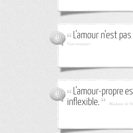
L'amour n'est pas 
0
Vauvenargues
L'amour-propre es
0
inflexible.
-
Madame de St