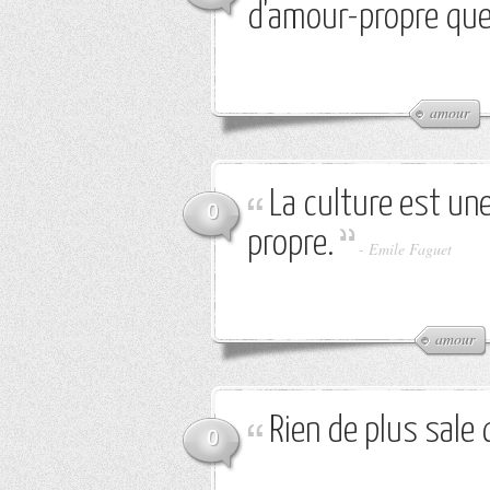
d'amour-propre que
amour
La culture est une
0
propre.
-
Emile Faguet
amour
Rien de plus sale
0