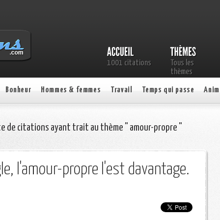
1001 citations
Tous les
thèmes
Bonheur
Hommes & femmes
Travail
Temps qui passe
Anim
te de citations ayant trait au thème " amour-propre "
le, l'amour-propre l'est davantage.