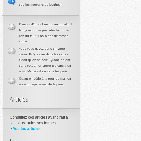
14
que les moments de bonheur.
L’amour d’un enfant est un absolu. Il
0
faut y répondre par l’absolu ou par
rien du tout. Il n’y a pas de moyen
terme.
Vous vous noyez dans un verre
0
d’eau. Il n’y a que dans les verres
d’eau qu’on se noie. Quand on est
dans l’océan on arrive toujours à en
sortir. Même s’il y a de la tempête.
Quant on cède à la peur du mal, on
0
ressent déjà le mal de la peur.
Articles
Consultez ces articles ayant trait à
l'art sous toutes ses formes.
>
Voir les articles