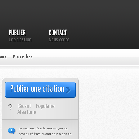
Une citation
Nous écrire
aux
Proverbes
Publier une citation
Récent
Populaire
Aléatoire
Le martyre, c’est le seul moyen de
1
devenir célèbre quand on n’a pas de