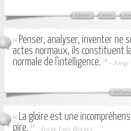
différence
monde
pers
Penser, analyser, inventer ne 
0
actes normaux, ils constituent la
normale de l'intelligence.
-
Jorge
intelligenc
La gloire est une incompréhensi
0
pire.
-
Jorge Luis Borges