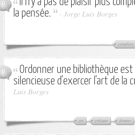
Il n'y a pas de plaisir plus comp
0
la pensée.
-
Jorge Luis Borges
complexe
Ordonner une bibliothèque est
0
silencieuse d'exercer l'art de la c
Luis Borges
art
critique
donner