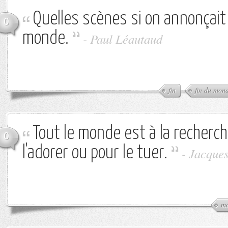
Quelles scènes si on annonçait 
0
monde.
-
Paul Léautaud
fin
fin du mon
Tout le monde est à la recherch
0
l'adorer ou pour le tuer.
-
Jacques
m