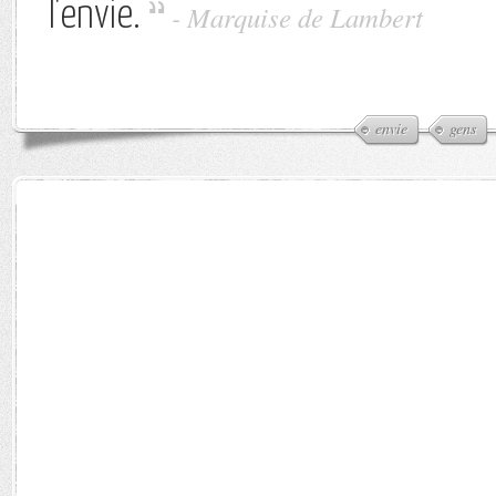
l'envie.
-
Marquise de Lambert
envie
gens