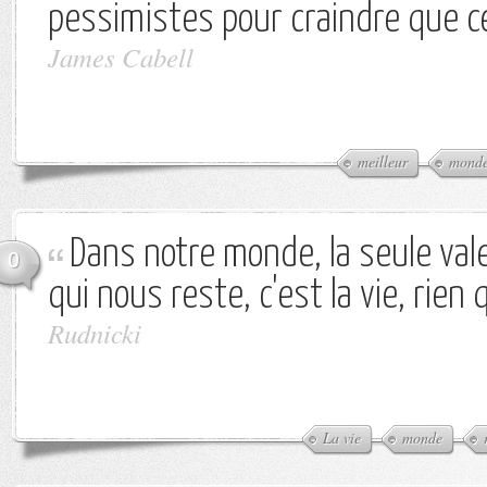
pessimistes pour craindre que cel
James Cabell
meilleur
mond
Dans notre monde, la seule val
0
qui nous reste, c'est la vie, rien q
Rudnicki
La vie
monde