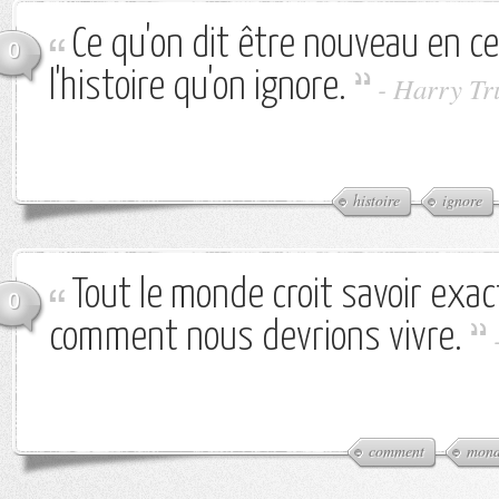
Ce qu'on dit être nouveau en c
0
l'histoire qu'on ignore.
-
Harry T
histoire
ignore
Tout le monde croit savoir ex
0
comment nous devrions vivre.
comment
mon