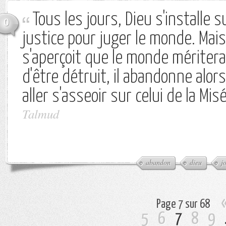
Tous les jours, Dieu s'installe s
0
justice pour juger le monde. Mais
s'aperçoit que le monde mériterai
d'être détruit, il abandonne alor
aller s'asseoir sur celui de la Mis
Talmud
abandon
dieu
j
Page 7 sur 68
5
6
7
8
9