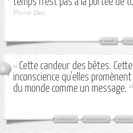
temps n'est pas à la portée de t
Pierre Dac
monde
pier
Cette candeur des bêtes. Cette
0
inconscience qu'elles promènent
du monde comme un message.
conscience
inconscience
message