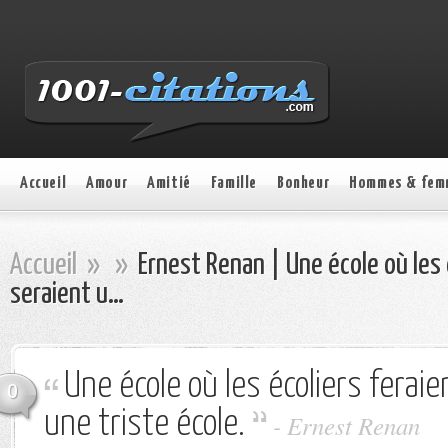
Accueil
Amour
Amitié
Famille
Bonheur
Hommes & fem
Accueil
»
»
Ernest Renan | Une école où les é
seraient u…
Une école où les écoliers feraien
0
une triste école.
- Ernest Renan