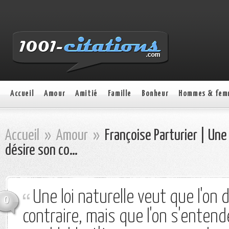
Accueil
Amour
Amitié
Famille
Bonheur
Hommes & fem
Accueil
»
Amour
»
Françoise Parturier | Une 
désire son co…
Une loi naturelle veut que l'on 
0
contraire, mais que l'on s'enten