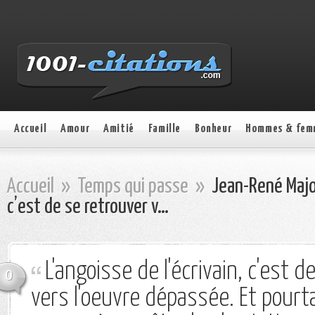
Accueil
Amour
Amitié
Famille
Bonheur
Hommes & fem
Accueil
»
Temps qui passe
»
Jean-René Major 
c’est de se retrouver v…
L'angoisse de l'écrivain, c'est d
0
vers l'oeuvre dépassée. Et pourta