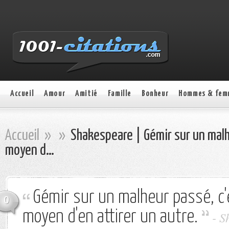
Accueil
Amour
Amitié
Famille
Bonheur
Hommes & fem
Accueil
»
»
Shakespeare | Gémir sur un malhe
moyen d…
Gémir sur un malheur passé, c'e
0
moyen d'en attirer un autre.
- S