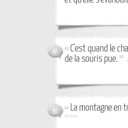
C'est quand le chat
0
de la souris pue.
-
La montagne en tr
0
Boileau