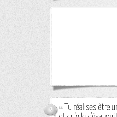
Tu réalises être u
0
et qu'elle s'évanouit