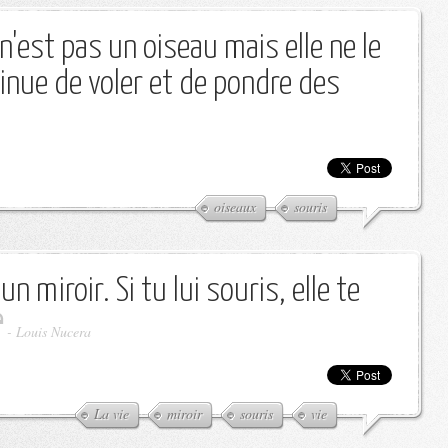
'est pas un oiseau mais elle ne le
tinue de voler et de pondre des
oiseaux
souris
 miroir. Si tu lui souris, elle te
-
Louis Nucera
La vie
miroir
souris
vie