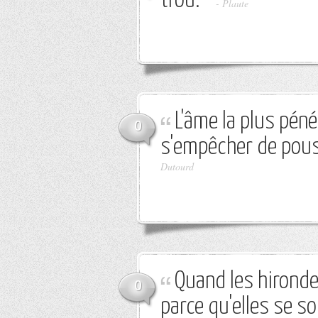
trou.
-
Plaute
L'âme la plus pén
0
s'empêcher de pouss
Dutourd
Quand les hironde
0
parce qu'elles se s