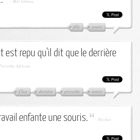
-
Mel Gibson
fille
souris
 est repu qu'il dit que le derrière
Proverbe Africain
Chat
derrière
proverbe
souris
avail enfante une souris.
-
Nicolas