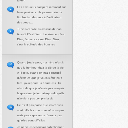
talent.
Les amoureux campent rarement sur
2
leurs positions : ils passent vite de
l’inclination du cœur à l’inclinaison
des corps…
Tu vois ce vide au-dessus de nos
1
têtes,? C’est Dieu…Le silence, c’est
Dieu, l’absence c’est Dieu. Dieu,
c’est la solitude des hommes
Quand j’étais petit, ma mère m’a dit
54
que le bonheur était la clé de la vie.
A l’école, quand on m’a demandé
d’écrire ce que je voulais être plus
tard, j’ai répondu « heureux ». Ils
m’ont dit que je n’avais pas compris
la question, je leur ai répondu qu’ils
n’avaient pas compris la vie.
Ce n’est pas parce que les choses
30
sont difficiles que nous n’osons pas,
mais parce que nous n’osons pas
qu’elles sont difficiles.
Je ne veux désormais collectionner