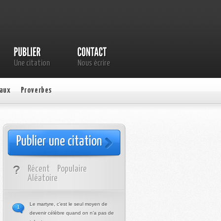
Une citation
Nous écrire
aux
Proverbes
Publier une citation
Récent
Populaire
Aléatoire
Le martyre, c’est le seul moyen de
1
devenir célèbre quand on n’a pas de