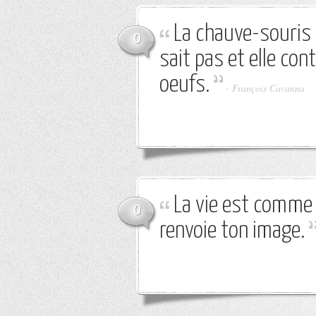
La chauve-souris n
0
sait pas et elle con
oeufs.
-
François Cavanna
La vie est comme un
0
renvoie ton image.