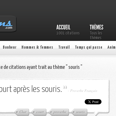
1001 citations
Tous les
thèmes
Bonheur
Hommes & femmes
Travail
Temps qui passe
Anim
te de citations ayant trait au thème " souris "
ourt après les souris.
-
Proverbe Français
Chat
court
proverbe
souris