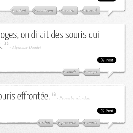
enfant
montagne
souris
travail
loges, on dirait des souris qui
.
-
Alphonse Daudet
souris
temps
ouris effrontée.
-
Proverbe irlandais
Chat
proverbe
souris