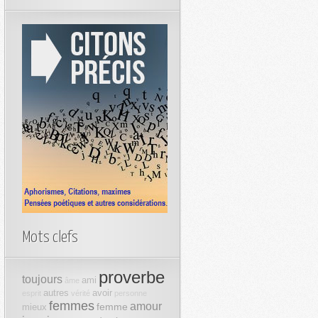
Mots clefs
proverbe
toujours
ami
âme
autres
avoir
esprit
vérité
personne
femmes
amour
femme
mieux