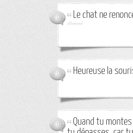
Le chat ne renonc
0
allemand
Heureuse la souris
0
Quand tu montes à
0
tu dépasses, car t