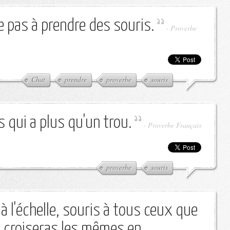
e pas à prendre des souris.
-
Proverbe
Chat
prendre
proverbe
souris
 qui a plus qu'un trou.
-
Proverbe Français
proverbe
souris
 l'échelle, souris à tous ceux que
u croiseras les mêmes en