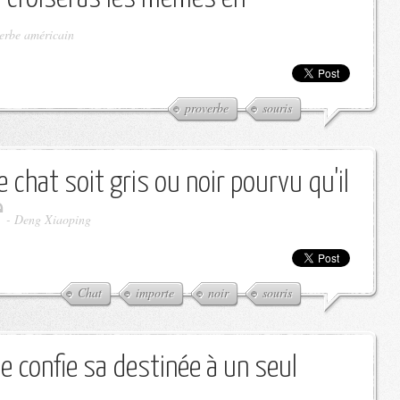
erbe américain
proverbe
souris
 chat soit gris ou noir pourvu qu'il
-
Deng Xiaoping
Chat
importe
noir
souris
e confie sa destinée à un seul