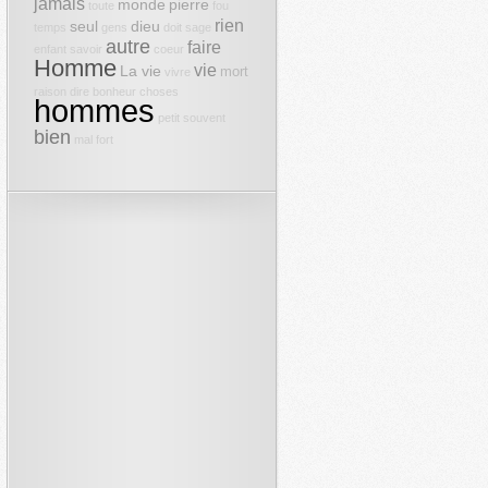
jamais
monde
pierre
toute
fou
rien
seul
dieu
temps
gens
doit
sage
autre
faire
enfant
savoir
coeur
Homme
vie
La vie
mort
vivre
raison
dire
bonheur
choses
hommes
petit
souvent
bien
mal
fort