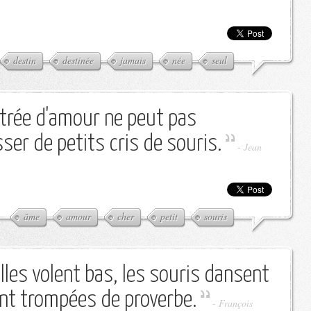
destin
destinée
jamais
née
seul
étrée d'amour ne peut pas
er de petits cris de souris.
-
Jean
âme
amour
cher
petit
souris
lles volent bas, les souris dansent
ont trompées de proverbe.
-
François