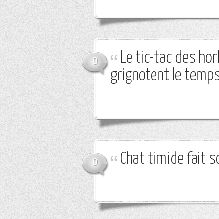
Le tic-tac des hor
0
grignotent le temps
Chat timide fait s
0