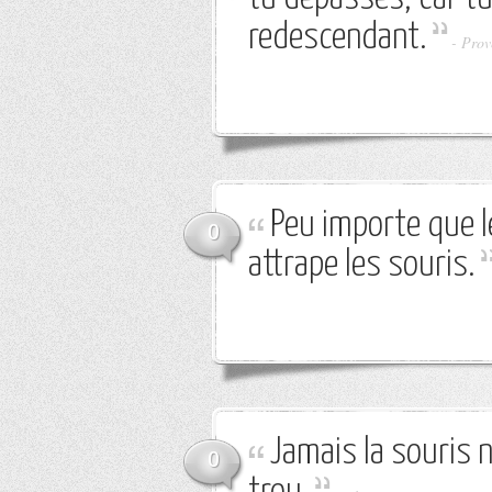
redescendant.
-
Prov
Peu importe que le
0
attrape les souris.
Jamais la souris n
0