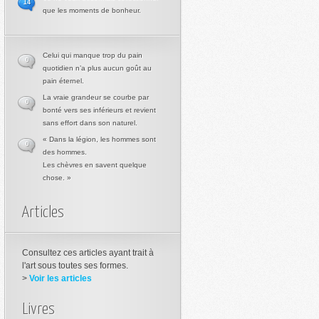
14
que les moments de bonheur.
Celui qui manque trop du pain
0
quotidien n’a plus aucun goût au
pain éternel.
La vraie grandeur se courbe par
0
bonté vers ses inférieurs et revient
sans effort dans son naturel.
« Dans la légion, les hommes sont
0
des hommes.
Les chèvres en savent quelque
chose. »
Articles
Consultez ces articles ayant trait à
l'art sous toutes ses formes.
>
Voir les articles
Livres