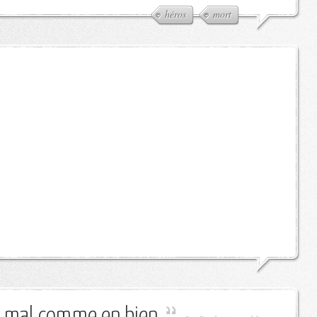
héros
mort
en mal comme en bien.