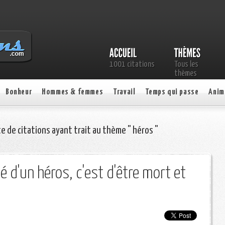
1001 citations
Tous les
thèmes
Bonheur
Hommes & femmes
Travail
Temps qui passe
Anim
te de citations ayant trait au thème " héros "
é d'un héros, c'est d'être mort et