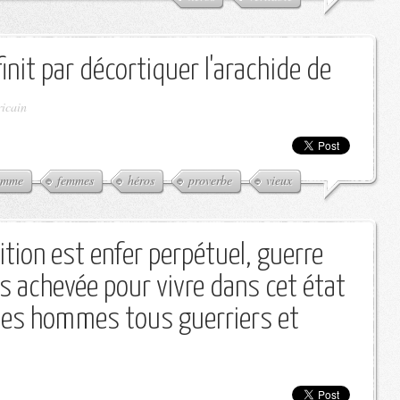
init par décortiquer l'arachide de
ricain
emme
femmes
héros
proverbe
vieux
ition est enfer perpétuel, guerre
s achevée pour vivre dans cet état
des hommes tous guerriers et