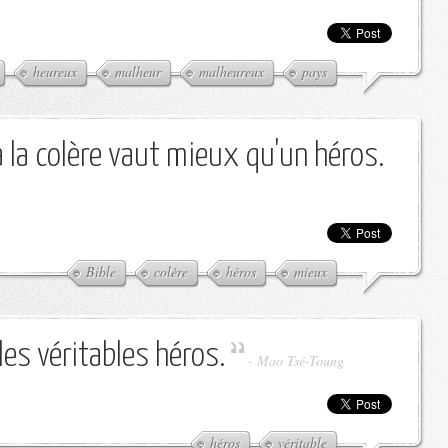
heureux
malheur
malheureux
pays
 à la colère vaut mieux qu'un héros.
Bible
colère
héros
mieux
es véritables héros.
-
Mao Tsé-Toung
héros
véritable