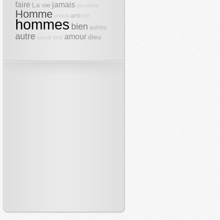
faire
jamais
La vie
personne
Homme
ami
enfant
fort
hommes
bien
autres
autre
amour
dieu
savoir
petit