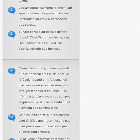
talent.
Les amoureux campent rarement sur
2
leurs positions : ils passent vite de
l’inclination du cœur à l’inclinaison
des corps…
Tu vois ce vide au-dessus de nos
1
têtes,? C’est Dieu…Le silence, c’est
Dieu, l’absence c’est Dieu. Dieu,
c’est la solitude des hommes
Quand j’étais petit, ma mère m’a dit
54
que le bonheur était la clé de la vie.
A l’école, quand on m’a demandé
d’écrire ce que je voulais être plus
tard, j’ai répondu « heureux ». Ils
m’ont dit que je n’avais pas compris
la question, je leur ai répondu qu’ils
n’avaient pas compris la vie.
Ce n’est pas parce que les choses
30
sont difficiles que nous n’osons pas,
mais parce que nous n’osons pas
qu’elles sont difficiles.
Je ne veux désormais collectionner