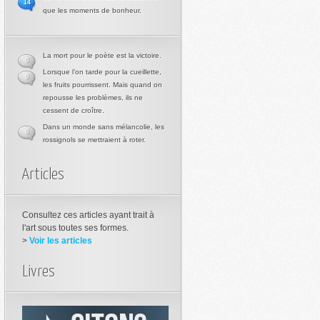
14
que les moments de bonheur.
La mort pour le poète est la victoire.
0
Lorsque l’on tarde pour la cueillette,
0
les fruits pourrissent. Mais quand on
repousse les problèmes, ils ne
cessent de croître.
Dans un monde sans mélancolie, les
0
rossignols se mettraient à roter.
Articles
Consultez ces articles ayant trait à
l'art sous toutes ses formes.
>
Voir les articles
Livres