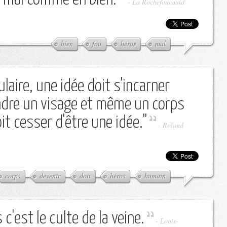
-
La Rochefoucauld
bien
fou
héros
mal
laire, une idée doit s'incarner
ndre un visage et même un corps
oit cesser d'être une idée."
-
Roland
corps
devenir
doit
héros
humain
c'est le culte de la veine.
-
Louis-