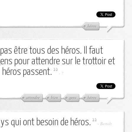
héros
as être tous des héros. Il faut
gens pour attendre sur le trottoir et
s héros passent.
-
?
attendre
bien
gens
héros
ys qui ont besoin de héros.
-
Bertolt