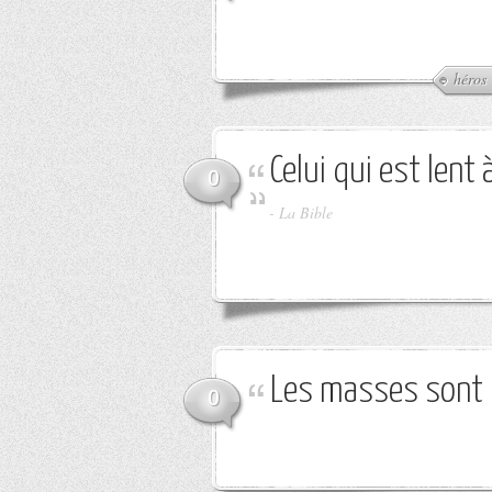
héros
Celui qui est lent
0
-
La Bible
Les masses sont l
0