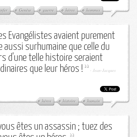
enfer
Genèse
guerre
héros
hommes
 les Evangélistes avaient purement
e aussi surhumaine que celle du
rs d'une telle histoire seraient
dinaires que leur héros !
-
Jean-Jacques
héros
histoire
humain
ous êtes un assassin ; tuez des