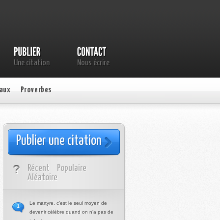
Une citation
Nous écrire
aux
Proverbes
Publier une citation
Récent
Populaire
Aléatoire
Le martyre, c’est le seul moyen de
1
devenir célèbre quand on n’a pas de