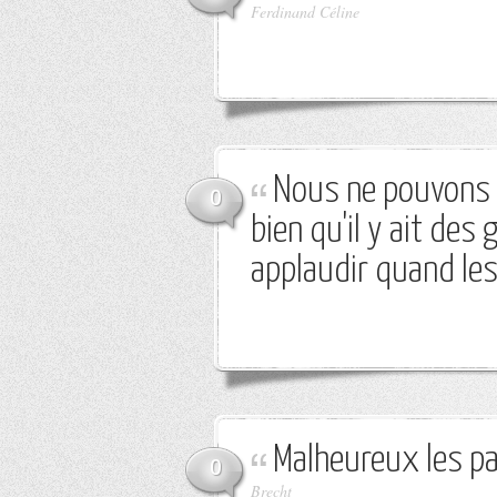
Ferdinand Céline
Nous ne pouvons p
0
bien qu'il y ait des 
applaudir quand le
Malheureux les pa
0
Brecht