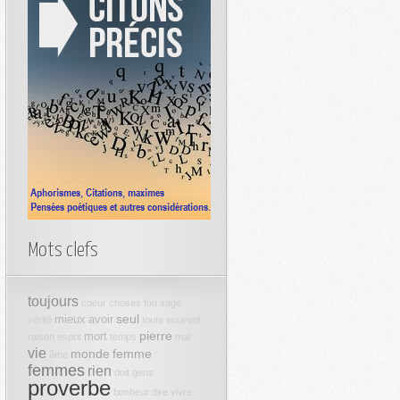
Mots clefs
toujours
coeur
choses
fou
sage
seul
mieux
avoir
vérité
toute
souvent
pierre
mort
raison
esprit
temps
mal
vie
monde
femme
âme
femmes
rien
doit
gens
proverbe
bonheur
dire
vivre