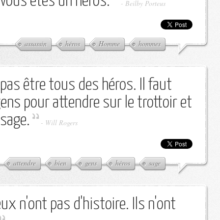
 vous êtes un héros.
-
Beilby Porteus
assassin
héros
Homme
hommes
as être tous des héros. Il faut
gens pour attendre sur le trottoir et
ssage.
-
Will Rogers
attendre
bien
gens
héros
sage
x n'ont pas d'histoire. Ils n'ont