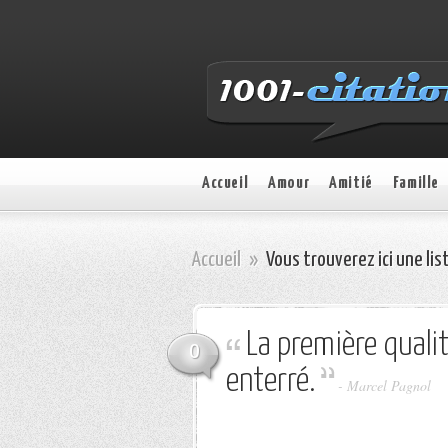
Accueil
Amour
Amitié
Famille
Accueil
»
Vous trouverez ici une lis
La première qualit
0
enterré.
-
Marcel Pagnol