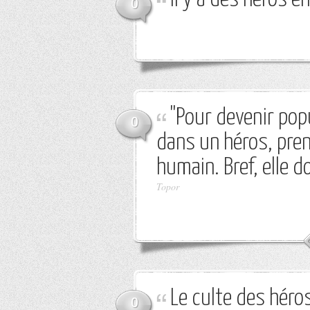
0
"Pour devenir popu
0
dans un héros, pre
humain. Bref, elle d
Topor
Le culte des héros 
0