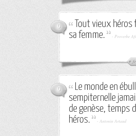
Tout vieux héros f
0
sa femme.
-
Proverbe Af
f
Le monde en ébull
0
sempiternelle jamai
de genèse, temps 
héros.
-
Antonin Artaud