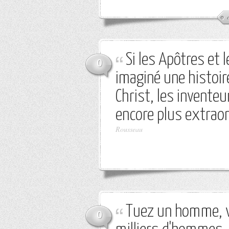
Si les Apôtres et
0
imaginé une histoir
Christ, les inventeu
encore plus extraor
Rousseau
Tuez un homme, v
0